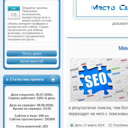
Открытие проекта.
Авг
Уважаемые
08
пользователи,
приветствуем всех в
нашей новой системе
обмена интернет-трафиком и
ДОБАВИТ
раскрутки веб-сайтов. Сервис
предназначен для обмена
визитами, посещениями и
бесплатного продвижения
интернет-ресурсов.…
Мин
Читать далее
Архив новостей
Статистика проекта
Дата открытия: 30.07.2020г.
Сервис работает: 2201-й день
Дата на сервере: 08.08.2026г.
в результатах поиска, тем б
Время на сервере: 23:02
переходит на него с поисковы
Сайтов в базе: 258 шт.
Сайтов просмотрено: 191859
Дата: 17 марта 2014
Опублико
Пользователей: 253