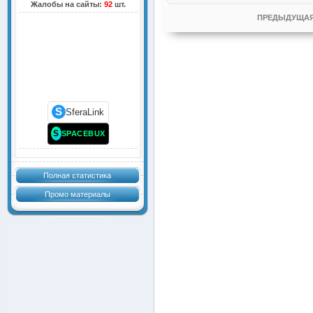
Жалобы на сайты:
92
шт.
ПРЕДЫДУЩАЯ
S
SferaLink
S
SPACEBUX
Полная статистика
Промо материалы