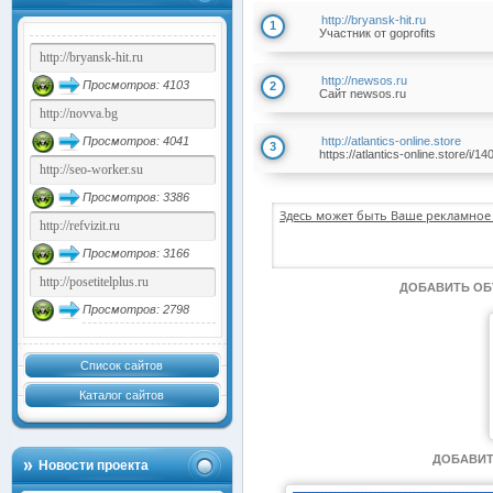
http://bryansk-hit.ru
1
Участник от goprofits
http://newsos.ru
Просмотров: 4103
2
Сайт newsos.ru
Просмотров: 4041
http://atlantics-online.store
3
https://atlantics-online.store/i/14
Просмотров: 3386
Здесь может быть Ваше рекламное 
Просмотров: 3166
ДОБАВИТЬ О
Просмотров: 2798
Список сайтов
Каталог сайтов
ДОБАВИТ
Новости проекта