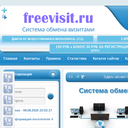
Диета от искусственного интеллекта.
1 К
(712)
150 РУБ x БОНУС 50 РУБ ЗА РЕГИСТРАЦИ
(2591)
Главная
Контакты
Правила
Статистика
Каталог сайтов
К
Авторизация
Здесь может быт
Система обмен
У нас - 08.08.2026
23:02:18
Информация посетителя ⇓