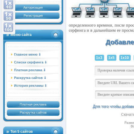
Авторизация
Регистрация
определенного времени, после прос
серфинга и в дальнейшем ее просм
Меню сайта
Добавле
Главное меню ⇓
1x3
1x5
1x10
Списки серфинга ⇓
Платная реклама ⇓
Раскрутка сайтов ⇓
История рекламы ⇓
Платная реклама
Для того чтобы добав
Раскрутка сайтов
Скачат
Разме
В
Топ 5 сайтов