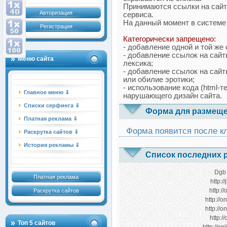
Принимаются ссылки на сайт
Авторизация
сервиса.
На данный момент в системе
Регистрация
Категорически запрещено:
- добавление одной и той же
- добавление ссылок на сайт
Меню сайта
лексика;
- добавление ссылок на сайт
или обилие эротики;
- использование кода (html-т
Главное меню ⇓
нарушающего дизайн сайта.
Списки серфинга ⇓
Форма для размеще
Платная реклама ⇓
Форма появится после к
Раскрутка сайтов ⇓
История рекламы ⇓
Список последних
Dgb
Платная реклама
http:/
http:/
Раскрутка сайтов
http://o
http://o
http:/
Топ 5 сайтов