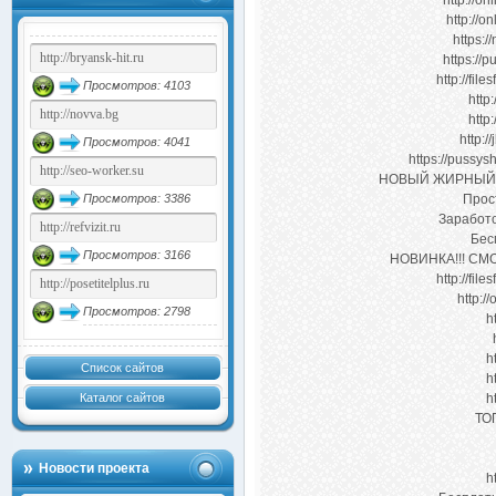
http://on
http://o
https:/
https://
http://fil
Просмотров: 4103
http
http
http:/
Просмотров: 4041
https://pussy
НОВЫЙ ЖИРНЫЙ С
Просмотров: 3386
Прос
Заработо
Бес
Просмотров: 3166
НОВИНКА!!! СМ
http://fil
http:/
Просмотров: 2798
h
h
Список сайтов
h
Каталог сайтов
h
ТО
Новости проекта
h