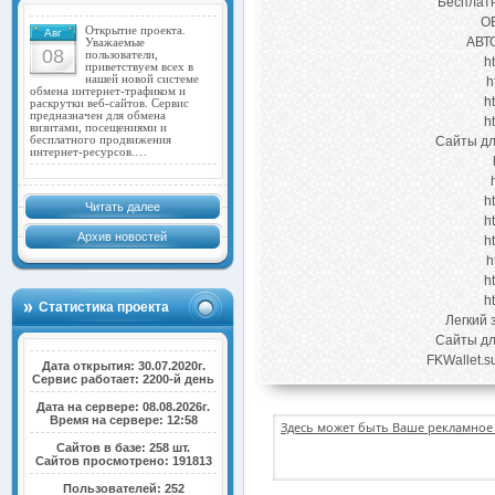
Бесплатн
О
Открытие проекта.
Авг
АВТ
Уважаемые
08
пользователи,
h
приветствуем всех в
нашей новой системе
h
обмена интернет-трафиком и
h
раскрутки веб-сайтов. Сервис
предназначен для обмена
h
визитами, посещениями и
бесплатного продвижения
Сайты дл
интернет-ресурсов.…
h
Читать далее
h
Архив новостей
h
h
h
h
Статистика проекта
Легкий 
Сайты дл
FKWallet.s
Дата открытия: 30.07.2020г.
Сервис работает: 2200-й день
Дата на сервере: 08.08.2026г.
Время на сервере: 12:58
Здесь может быть Ваше рекламное 
Сайтов в базе: 258 шт.
Сайтов просмотрено: 191813
Пользователей: 252