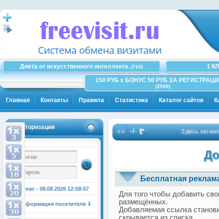
Диета от искусственного интеллекта.
1 К
(710)
150 РУБ x БОНУС 50 РУБ ЗА РЕГИСТРАЦИ
(2590)
Главная
Контакты
Правила
Статистика
Каталог сайтов
К
Авторизация
Здесь может быт
До
Бесплатная реклама
У нас - 08.08.2026
12:58:58
Для того чтобы добавить сво
размещённых.
Информация посетителя ⇓
Добавляемая ссылка станови
скрывается из списка.