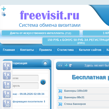
Диета от искусственного интеллекта.
1 К
(712)
150 РУБ x БОНУС 50 РУБ ЗА РЕГИСТРАЦИ
(2591)
Главная
Контакты
Правила
Статистика
Каталог сайтов
К
Авторизация
Здесь может быть В
Бесплатная р
Баннеры 100x100
У нас - 09.08.2026
02:08:34
Баннеры 88x31
Информация посетителя ⇓
Стена баннеров