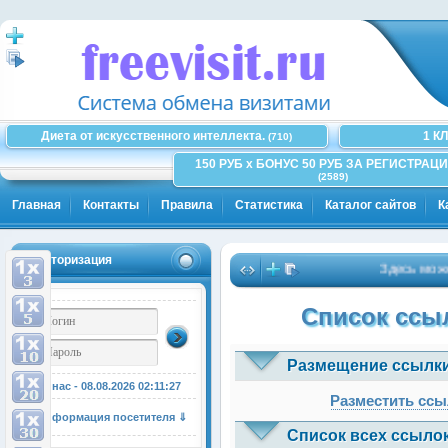
Диета от искусственного интеллекта.
1 К
(710)
150 РУБ x БОНУС 50 РУБ ЗА РЕГИСТРАЦИ
(2589)
Главная
Контакты
Правила
Статистика
Каталог сайтов
К
Авторизация
Здесь может б
Список ссыл
Размещение ссылки
У нас - 08.08.2026
02:11:28
Разместить ссы
Информация посетителя ⇓
Список всех ссылок