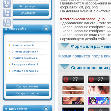
Принимаются изображения н
Авторизация
форматах: gif, jpg, png.
На данный момент в системе
Регистрация
Категорически запрещено:
- добавление одного и того ж
- использование изображений
Меню сайта
- использование изображений
- использование кода (html-т
нарушающего дизайн сайта.
Главное меню ⇓
Форма для размеще
Списки серфинга ⇓
Форма появится после кли
Платная реклама ⇓
Раскрутка сайтов ⇓
Список последних 
История рекламы ⇓
Платная реклама
Раскрутка сайтов
Топ 5 сайтов