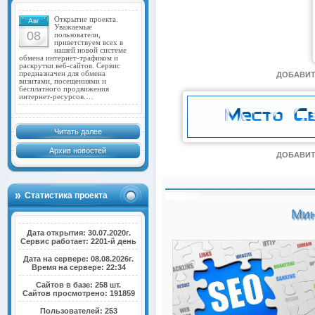
Открытие проекта.
Авг
Уважаемые
08
пользователи,
приветствуем всех в
нашей новой системе
обмена интернет-трафиком и
раскрутки веб-сайтов. Сервис
предназначен для обмена
ДОБАВИТ
визитами, посещениями и
бесплатного продвижения
интернет-ресурсов.…
Читать далее
Архив новостей
ДОБАВИТ
Статистика проекта
Мин
Дата открытия: 30.07.2020г.
Сервис работает: 2201-й день
Дата на сервере: 08.08.2026г.
Время на сервере: 22:34
Сайтов в базе: 258 шт.
Сайтов просмотрено: 191859
Пользователей: 253