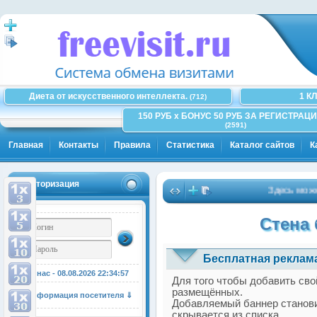
Диета от искусственного интеллекта.
1 К
(712)
150 РУБ x БОНУС 50 РУБ ЗА РЕГИСТРАЦИ
(2591)
Главная
Контакты
Правила
Статистика
Каталог сайтов
К
Авторизация
Здесь может б
Стена 
Бесплатная реклама
У нас - 08.08.2026
22:34:58
Для того чтобы добавить сво
размещённых.
Информация посетителя ⇓
Добавляемый баннер станови
скрывается из списка.