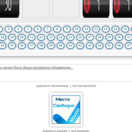
3
4
5
6
7
8
9
10
11
12
13
14
15
18
19
20
21
22
23
24
25
26
27
28
29
30
31
34
35
36
37
38
39
40
41
42
43
44
45
46
47
сь может быть Ваше рекламное объявление...
ДОБАВИТЬ ОБЪЯВЛЕНИЕ
|
ВСЕ ОБЪЯВЛЕНИЯ
ДОБАВИТЬ БАННЕР
|
ВСЕ БАННЕРЫ