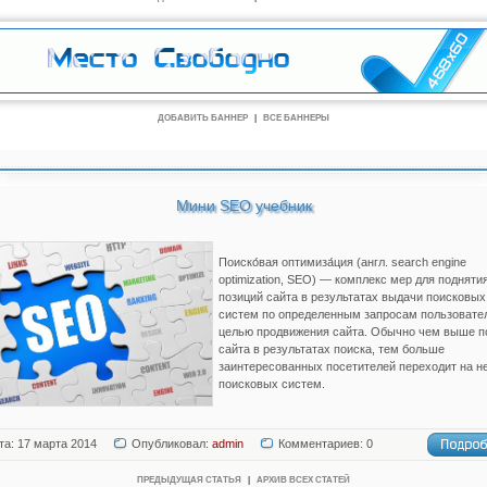
ДОБАВИТЬ БАННЕР
|
ВСЕ БАННЕРЫ
Мини SEO учебник
Поиско́вая оптимиза́ция (англ. search engine
optimization, SEO) — комплекс мер для подняти
позиций сайта в результатах выдачи поисковых
систем по определенным запросам пользовате
целью продвижения сайта. Обычно чем выше п
сайта в результатах поиска, тем больше
заинтересованных посетителей переходит на не
поисковых систем.
та: 17 марта 2014
Опубликовал:
admin
Комментариев: 0
ПРЕДЫДУЩАЯ СТАТЬЯ
|
АРХИВ ВСЕХ СТАТЕЙ