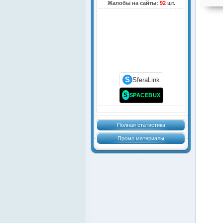
Жалобы на сайты:
92
шт.
S
SferaLink
S
SPACEBUX
Полная статистика
Промо материалы