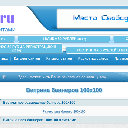
1 КЛИК = 50 РУБЛЕЙ
О
711)
(3217)
ОНУС 50 РУБ ЗА РЕГИСТРАЦИЮ!!!
ХОСТИНГ ЗА 5 РУБЛЕЙ В МЕС
(2590)
тика
Каталог сайтов
Каталог статей
Раскрутка сайтов
Платна
Здесь может быть Ваша рекламная ссылка..
(~100)
Витрина баннеров 100x100
Бесплатное размещение баннера 100x100
Разместить баннер 100x100
Витрина всех баннеров 100x100 в системе