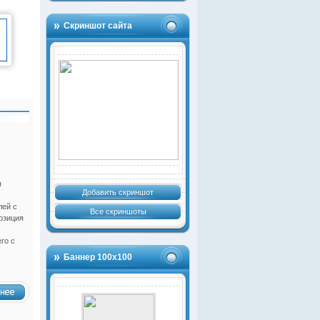
Скриншот сайта
я
Добавить скриншот
лей с
Все скриншоты
озиция
го с
Баннер 100х100