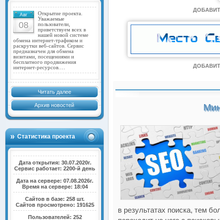
ДОБАВИТ
Открытие проекта.
Авг
Уважаемые
08
пользователи,
приветствуем всех в
нашей новой системе
обмена интернет-трафиком и
раскрутки веб-сайтов. Сервис
предназначен для обмена
визитами, посещениями и
бесплатного продвижения
ДОБАВИТ
интернет-ресурсов.…
Читать далее
Архив новостей
Мин
Статистика проекта
Дата открытия: 30.07.2020г.
Сервис работает: 2200-й день
Дата на сервере: 07.08.2026г.
Время на сервере: 18:04
Сайтов в базе: 258 шт.
Сайтов просмотрено: 191625
в результатах поиска, тем б
Пользователей: 252