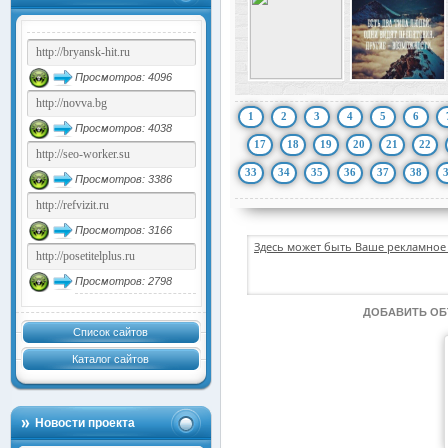
Просмотров: 4096
1
2
3
4
5
6
Просмотров: 4038
17
18
19
20
21
22
33
34
35
36
37
38
Просмотров: 3386
Просмотров: 3166
Здесь может быть Ваше рекламное 
Просмотров: 2798
ДОБАВИТЬ О
Список сайтов
Каталог сайтов
Новости проекта