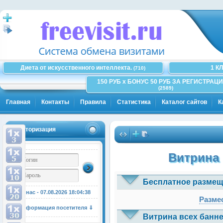
Диета от искусственного интеллекта.
1 К
(710)
150 РУБ x БОНУС 50 РУБ ЗА РЕГИСТРАЦИ
(2589)
Главная
Контакты
Правила
Статистика
Каталог сайтов
К
Авторизация
Витрина 
Бесплатное размещ
У нас - 07.08.2026
18:04:38
Размес
Информация посетителя ⇓
Витрина всех банне