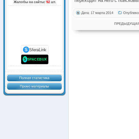
переходит на него с поисковы
Жалобы на сайты:
92
шт.
Дата: 17 марта 2014
Опублико
ПРЕДЫДУЩАЯ
S
SferaLink
S
SPACEBUX
Полная статистика
Промо материалы