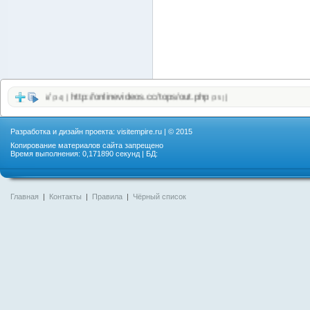
c/videos/
http://onlinevideos.cc/tops/out.php
|
|
(34)
(35)
Разработка и дизайн проекта:
visitempire.ru
| © 2015
Копирование материалов сайта запрещено
Время выполнения: 0,171890 секунд | БД:
Главная
|
Контакты
|
Правила
|
Чёрный список