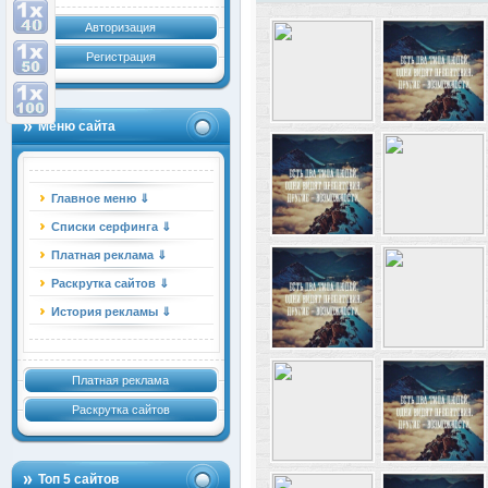
Авторизация
Регистрация
Меню сайта
Главное меню ⇓
Списки серфинга ⇓
Платная реклама ⇓
Раскрутка сайтов ⇓
История рекламы ⇓
Платная реклама
Раскрутка сайтов
Топ 5 сайтов