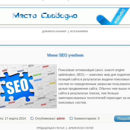
ДОБАВИТЬ БАННЕР
|
ВСЕ БАННЕРЫ
Мини SEO учебник
Поиско́вая оптимиза́ция (англ. search engine
optimization, SEO) — комплекс мер для подняти
позиций сайта в результатах выдачи поисковых
систем по определенным запросам пользовате
целью продвижения сайта. Обычно чем выше п
сайта в результатах поиска, тем больше
заинтересованных посетителей переходит на не
поисковых систем.
та: 17 марта 2014
Опубликовал:
admin
Комментариев: 0
ПРЕДЫДУЩАЯ СТАТЬЯ
|
АРХИВ ВСЕХ СТАТЕЙ