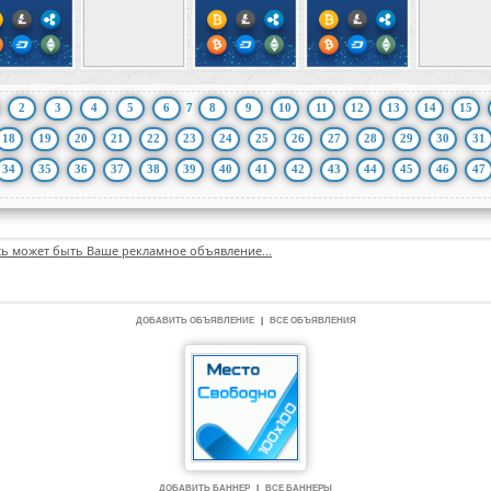
2
3
4
5
6
7
8
9
10
11
12
13
14
15
18
19
20
21
22
23
24
25
26
27
28
29
30
31
34
35
36
37
38
39
40
41
42
43
44
45
46
47
сь может быть Ваше рекламное объявление...
ДОБАВИТЬ ОБЪЯВЛЕНИЕ
|
ВСЕ ОБЪЯВЛЕНИЯ
ДОБАВИТЬ БАННЕР
|
ВСЕ БАННЕРЫ