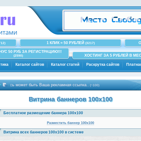
1 КЛИК = 50 РУБЛЕЙ
О
712)
(3217)
ОНУС 50 РУБ ЗА РЕГИСТРАЦИЮ!!!
ХОСТИНГ ЗА 5 РУБЛЕЙ В МЕС
(2590)
тика
Каталог сайтов
Каталог статей
Раскрутка сайтов
Платна
сь может быть Ваша рекламная ссылка..
(~100)
Витрина баннеров 100x100
Бесплатное размещение баннера 100x100
Разместить баннер 100x100
Витрина всех баннеров 100x100 в системе