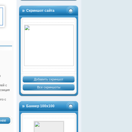
Скриншот сайта
я
Добавить скриншот
лей с
Все скриншоты
озиция
го с
Баннер 100х100