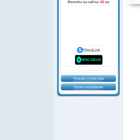
Жалобы на сайты:
92
шт.
S
SferaLink
S
SPACEBUX
Полная статистика
Промо материалы