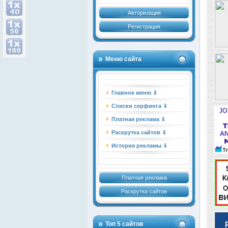
Авторизация
Регистрация
Меню сайта
Главное меню ⇓
Списки серфинга ⇓
Платная реклама ⇓
Раскрутка сайтов ⇓
История рекламы ⇓
Платная реклама
Раскрутка сайтов
Топ 5 сайтов