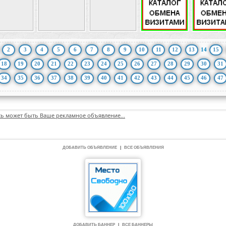
2
3
4
5
6
7
8
9
10
11
12
13
14
15
18
19
20
21
22
23
24
25
26
27
28
29
30
31
34
35
36
37
38
39
40
41
42
43
44
45
46
47
сь может быть Ваше рекламное объявление...
ДОБАВИТЬ ОБЪЯВЛЕНИЕ
|
ВСЕ ОБЪЯВЛЕНИЯ
ДОБАВИТЬ БАННЕР
|
ВСЕ БАННЕРЫ