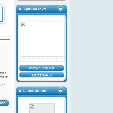
Скриншот сайта
я
Добавить скриншот
лей с
Все скриншоты
озиция
го с
Баннер 100х100