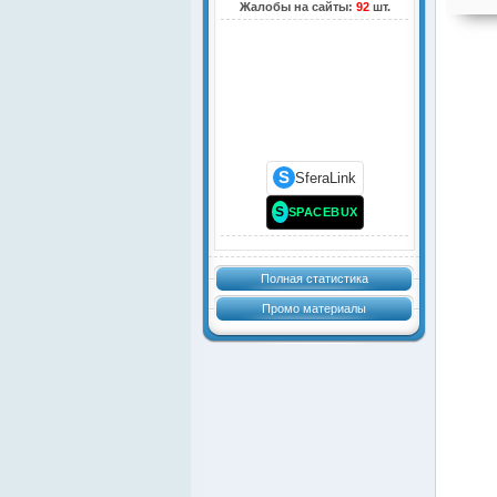
Жалобы на сайты:
92
шт.
S
SferaLink
S
SPACEBUX
Полная статистика
Промо материалы