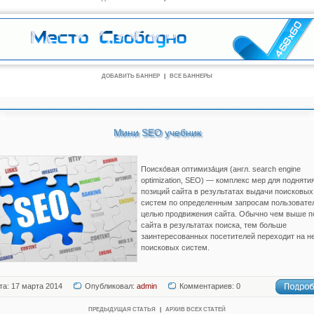
ДОБАВИТЬ БАННЕР
|
ВСЕ БАННЕРЫ
Мини SEO учебник
Поиско́вая оптимиза́ция (англ. search engine
optimization, SEO) — комплекс мер для подняти
позиций сайта в результатах выдачи поисковых
систем по определенным запросам пользовате
целью продвижения сайта. Обычно чем выше п
сайта в результатах поиска, тем больше
заинтересованных посетителей переходит на не
поисковых систем.
та: 17 марта 2014
Опубликовал:
admin
Комментариев: 0
ПРЕДЫДУЩАЯ СТАТЬЯ
|
АРХИВ ВСЕХ СТАТЕЙ