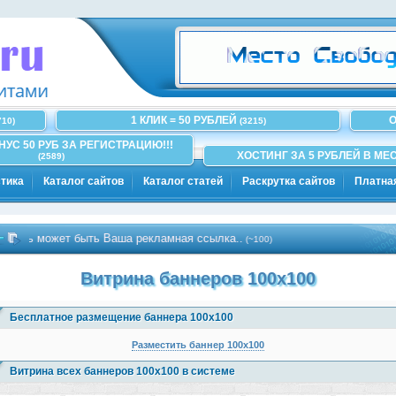
1 КЛИК = 50 РУБЛЕЙ
О
710)
(3215)
ОНУС 50 РУБ ЗА РЕГИСТРАЦИЮ!!!
ХОСТИНГ ЗА 5 РУБЛЕЙ В МЕС
(2589)
тика
Каталог сайтов
Каталог статей
Раскрутка сайтов
Платна
ь может быть Ваша рекламная ссылка..
(~100)
Витрина баннеров 100x100
Бесплатное размещение баннера 100x100
Разместить баннер 100x100
Витрина всех баннеров 100x100 в системе