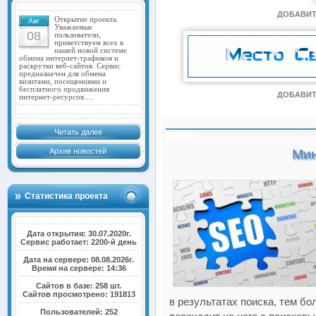
ДОБАВИТ
Открытие проекта.
Авг
Уважаемые
08
пользователи,
приветствуем всех в
нашей новой системе
обмена интернет-трафиком и
раскрутки веб-сайтов. Сервис
предназначен для обмена
визитами, посещениями и
бесплатного продвижения
ДОБАВИТ
интернет-ресурсов.…
Читать далее
Архив новостей
Мин
Статистика проекта
Дата открытия: 30.07.2020г.
Сервис работает: 2200-й день
Дата на сервере: 08.08.2026г.
Время на сервере: 14:36
Сайтов в базе: 258 шт.
Сайтов просмотрено: 191813
в результатах поиска, тем б
Пользователей: 252