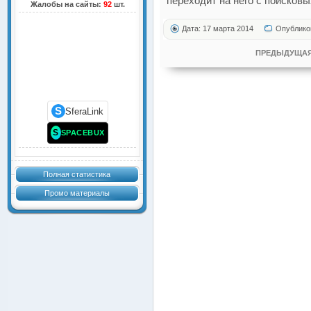
переходит на него с поисковы
Жалобы на сайты:
92
шт.
Дата: 17 марта 2014
Опублико
ПРЕДЫДУЩАЯ
S
SferaLink
S
SPACEBUX
Полная статистика
Промо материалы