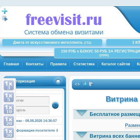
Диета от искусственного интеллекта.
1 К
(711)
150 РУБ x БОНУС 50 РУБ ЗА РЕГИСТРАЦИ
(2590)
Главная
Контакты
Правила
Статистика
Каталог сайтов
К
Авторизация
Витрина 
Бесплатное размещ
У нас - 08.08.2026
14:36:57
Размес
Информация посетителя ⇓
Витрина всех банне