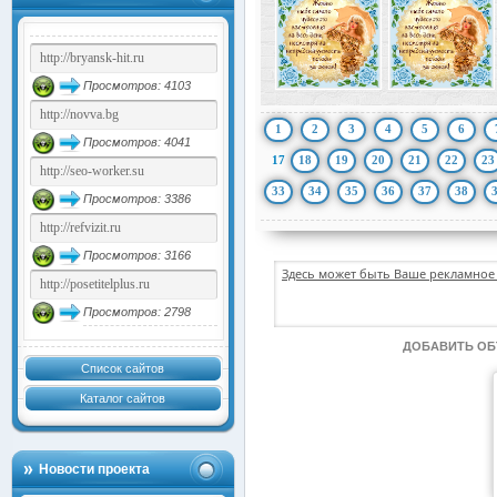
Просмотров: 4103
1
2
3
4
5
6
Просмотров: 4041
17
18
19
20
21
22
23
33
34
35
36
37
38
Просмотров: 3386
Просмотров: 3166
Здесь может быть Ваше рекламное 
Просмотров: 2798
ДОБАВИТЬ О
Список сайтов
Каталог сайтов
Новости проекта