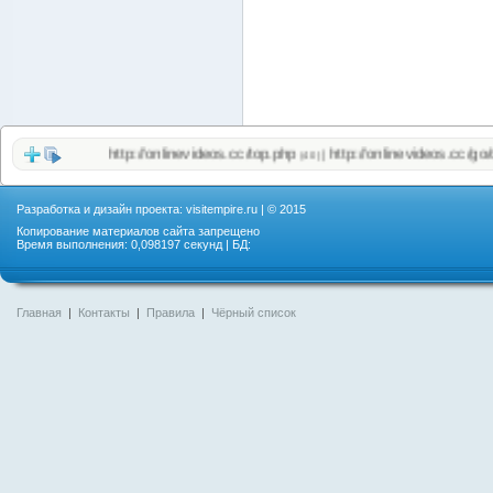
http://onlinevideos.cc/top.php
http://onlinevideos.cc/go/out.
|
(40)
Разработка и дизайн проекта:
visitempire.ru
| © 2015
Копирование материалов сайта запрещено
Время выполнения: 0,098197 секунд | БД:
Главная
|
Контакты
|
Правила
|
Чёрный список