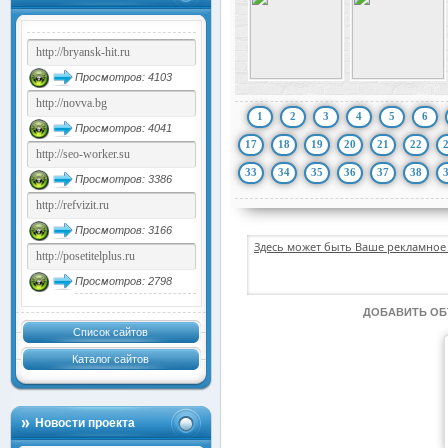
Просмотров: 4103
1
2
3
4
5
6
Просмотров: 4041
17
18
19
20
21
22
33
34
35
36
37
38
Просмотров: 3386
Просмотров: 3166
Здесь может быть Ваше рекламное 
Просмотров: 2798
ДОБАВИТЬ О
Список сайтов
Каталог сайтов
Новости проекта