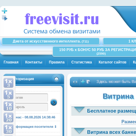
Диета от искусственного интеллекта.
1 К
(711)
150 РУБ x БОНУС 50 РУБ ЗА РЕГИСТРАЦИ
(2590)
Главная
Контакты
Правила
Статистика
Каталог сайтов
К
Авторизация
Здесь может быть Ваша 
Витрина 
Бесплатное размещ
У нас - 08.08.2026
14:38:47
Размес
Информация посетителя ⇓
Витрина всех банне