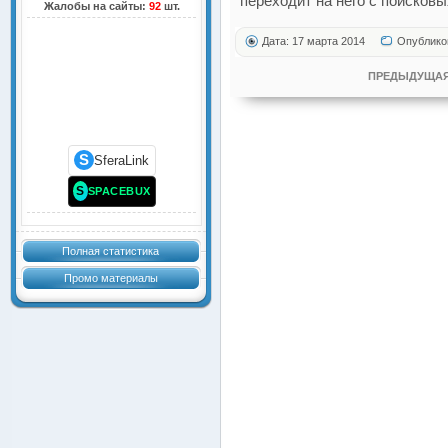
переходит на него с поисковы
Жалобы на сайты:
92
шт.
Дата: 17 марта 2014
Опублико
ПРЕДЫДУЩАЯ
S
SferaLink
S
SPACEBUX
Полная статистика
Промо материалы