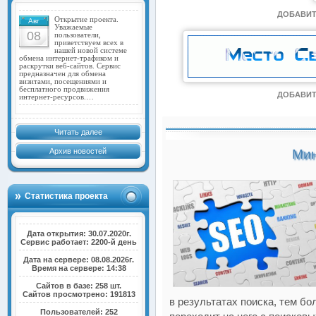
ДОБАВИТ
Открытие проекта.
Авг
Уважаемые
08
пользователи,
приветствуем всех в
нашей новой системе
обмена интернет-трафиком и
раскрутки веб-сайтов. Сервис
предназначен для обмена
визитами, посещениями и
бесплатного продвижения
ДОБАВИТ
интернет-ресурсов.…
Читать далее
Архив новостей
Мин
Статистика проекта
Дата открытия: 30.07.2020г.
Сервис работает: 2200-й день
Дата на сервере: 08.08.2026г.
Время на сервере: 14:38
Сайтов в базе: 258 шт.
Сайтов просмотрено: 191813
в результатах поиска, тем б
Пользователей: 252