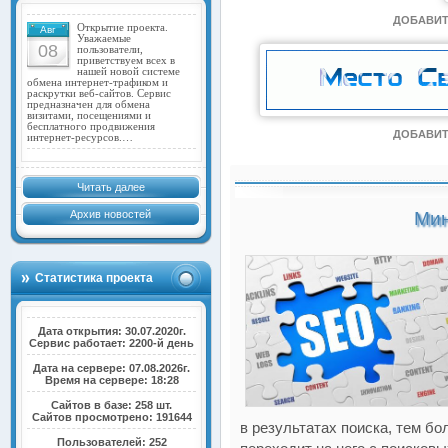
ДОБАВИТ
Открытие проекта.
Авг
Уважаемые
08
пользователи,
приветствуем всех в
нашей новой системе
обмена интернет-трафиком и
раскрутки веб-сайтов. Сервис
предназначен для обмена
визитами, посещениями и
бесплатного продвижения
ДОБАВИТ
интернет-ресурсов.…
Читать далее
Архив новостей
Мин
Статистика проекта
Дата открытия: 30.07.2020г.
Сервис работает: 2200-й день
Дата на сервере: 07.08.2026г.
Время на сервере: 18:28
Сайтов в базе: 258 шт.
Сайтов просмотрено: 191644
в результатах поиска, тем б
Пользователей: 252