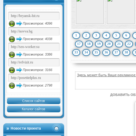
Просмотров: 4096
1
2
3
4
5
6
Просмотров: 4038
17
18
19
20
21
22
33
34
35
36
37
38
Просмотров: 3386
Просмотров: 3166
Здесь может быть Ваше рекламное 
Просмотров: 2798
ДОБАВИТЬ О
Список сайтов
Каталог сайтов
Новости проекта