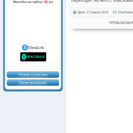
переходит на него с поисковы
Жалобы на сайты:
92
шт.
Дата: 17 марта 2014
Опублико
ПРЕДЫДУЩАЯ
S
SferaLink
S
SPACEBUX
Полная статистика
Промо материалы