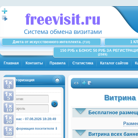
Диета от искусственного интеллекта.
1 К
(710)
150 РУБ x БОНУС 50 РУБ ЗА РЕГИСТРАЦИ
(2589)
Главная
Контакты
Правила
Статистика
Каталог сайтов
К
Авторизация
Витрина 
Бесплатное размещ
У нас - 07.08.2026
18:28:49
Размес
Информация посетителя ⇓
Витрина всех банне