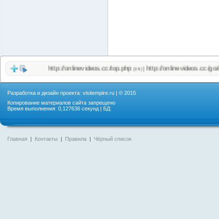
http://onlinevideos.cc/top.php
http://onlinevideos.cc/go/out.
|
(39)
Разработка и дизайн проекта:
visitempire.ru
| © 2015
Копирование материалов сайта запрещено
Время выполнения: 0,127636 секунд | БД:
Главная
|
Контакты
|
Правила
|
Чёрный список