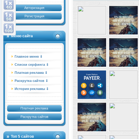
Авторизация
Регистрация
Меню сайта
Главное меню ⇓
Списки серфинга ⇓
Платная реклама ⇓
Раскрутка сайтов ⇓
История рекламы ⇓
Платная реклама
Раскрутка сайтов
Топ 5 сайтов