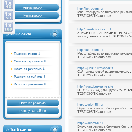
Авторизация
http://lux-edem.ru/
Масштабируемая вирусная реклама б
Регистрация
TESTIC95.TK/auto-cat/
http://zarabotaiutvse.ml
ЗДЕСЬ ПРИГЛАШЕНИЕ В ТВОЮ СЧА
Меню сайта
автомультикаталога TESTIC95.TK/au
http://lux-edem.ru/
Масштабируемая вирусная реклама б
Главное меню ⇓
TESTIC95.TK/auto-cat/
Списки серфинга ⇓
https://jubik.ru/ref/vladkis
Платная реклама ⇓
Сайт финансовой взаимопомощи. . .
TESTIC95.TK/auto-cat/
Раскрутка сайтов ⇓
История рекламы ⇓
http://youtuber-game.site
ИГРА С ВЫВОДОМ 5руб СРАЗУ НАВЫВ
TESTIC95.TK/auto-cat/
Платная реклама
https://edem58.ru/
Вирусная реклама баннеров бесплатн
Раскрутка сайтов
TESTIC95.TK/auto-cat/
https://edem58.ru/
Вирусная реклама баннеров бесплатн
Топ 5 сайтов
TESTIC95.TK/auto-cat/