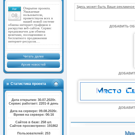
Здесь может быть Ваше рекламное 
Открытие проекта.
Авг
Уважаемые
08
пользователи,
приветствуем всех в
нашей новой системе
обмена интернет-трафиком и
ДОБАВИТЬ О
раскрутки веб-сайтов. Сервис
предназначен для обмена
визитами, посещениями и
бесплатного продвижения
интернет-ресурсов.…
Читать далее
Архив новостей
ДОБАВИТ
Статистика проекта
Дата открытия: 30.07.2020г.
Сервис работает: 2201-й день
ДОБАВИТ
Дата на сервере: 09.08.2026г.
Время на сервере: 06:16
Сайтов в базе: 258 шт.
Сайтов просмотрено: 191862
Мин
Пользователей: 253