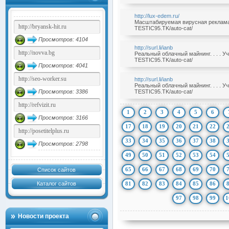
http://lux-edem.ru/
Масштабируемая вирусная реклама б
TESTIC95.TK/auto-cat/
Просмотров: 4104
http://surl.li/ianb
Реальный облачный майнинг. . . . У
TESTIC95.TK/auto-cat/
Просмотров: 4041
http://surl.li/ianb
Реальный облачный майнинг. . . . У
Просмотров: 3386
TESTIC95.TK/auto-cat/
1
2
3
4
5
6
Просмотров: 3166
17
18
19
20
21
22
33
34
35
36
37
38
Просмотров: 2798
49
50
51
52
53
54
65
66
67
68
69
70
Список сайтов
Каталог сайтов
81
82
83
84
85
86
97
98
99
1
Новости проекта