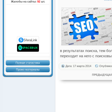
Жалобы на сайты:
92
шт.
S
SferaLink
S
SPACEBUX
в результатах поиска, тем б
переходит на него с поисковы
Полная статистика
Дата: 17 марта 2014
Опублико
Промо материалы
ПРЕДЫДУЩАЯ