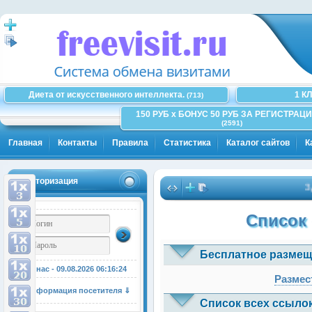
Диета от искусственного интеллекта.
1 К
(713)
150 РУБ x БОНУС 50 РУБ ЗА РЕГИСТРАЦИ
(2591)
Главная
Контакты
Правила
Статистика
Каталог сайтов
К
Авторизация
Здес
Список 
Бесплатное размещ
У нас - 09.08.2026
06:16:25
Размес
Информация посетителя ⇓
Список всех ссылок