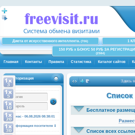
Диета от искусственного интеллекта.
1 К
(706)
150 РУБ x БОНУС 50 РУБ ЗА РЕГИСТРАЦИ
(2584)
Главная
Контакты
Правила
Статистика
Каталог сайтов
К
Авторизация
Здесь може
Список 
Бесплатное размещ
У нас - 06.08.2026
08:38:01
Размес
Информация посетителя ⇓
Список всех ссылок