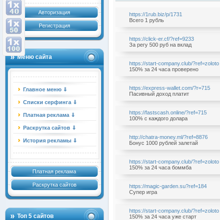
Авторизация
https://1rub.biz/p/1731
Всего 1 рубль
Регистрация
https://click-er.cf/?ref=9233
За регу 500 руб на вклад
Меню сайта
https://start-company.club/?ref=zoloto
150% за 24 часа проверено
https://express-wallet.com/?r=715
Главное меню ⇓
Пасивный доход платит
Списки серфинга ⇓
https://fastscash.online/?ref=715
Платная реклама ⇓
100% с каждого долара
Раскрутка сайтов ⇓
http://chatra-money.ml/?ref=8876
История рекламы ⇓
Бонус 1000 рублей залетай
https://start-company.club/?ref=zoloto
150% за 24 часа боммба
Платная реклама
Раскрутка сайтов
https://magic-garden.su?ref=184
Супер игра
https://start-company.club/?ref=zoloto
Топ 5 сайтов
150% за 24 часа уже старт