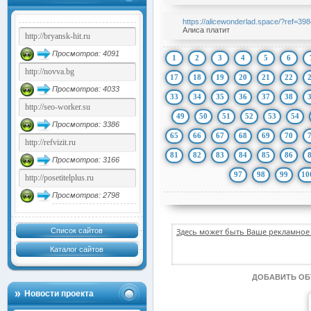
https://alicewonderlad.space/?ref=398
Алиса платит
Просмотров: 4091
1
2
3
4
5
6
17
18
19
20
21
22
Просмотров: 4033
33
34
35
36
37
38
49
50
51
52
53
54
Просмотров: 3386
65
66
67
68
69
70
81
82
83
84
85
86
Просмотров: 3166
97
98
99
10
Просмотров: 2798
Список сайтов
Здесь может быть Ваше рекламное 
Каталог сайтов
ДОБАВИТЬ О
Новости проекта