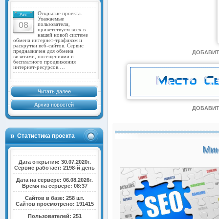
Открытие проекта.
Авг
Уважаемые
08
пользователи,
приветствуем всех в
нашей новой системе
обмена интернет-трафиком и
раскрутки веб-сайтов. Сервис
предназначен для обмена
ДОБАВИТ
визитами, посещениями и
бесплатного продвижения
интернет-ресурсов.…
Читать далее
Архив новостей
ДОБАВИТ
Статистика проекта
Мин
Дата открытия: 30.07.2020г.
Сервис работает: 2198-й день
Дата на сервере: 06.08.2026г.
Время на сервере: 08:37
Сайтов в базе: 258 шт.
Сайтов просмотрено: 191415
Пользователей: 251