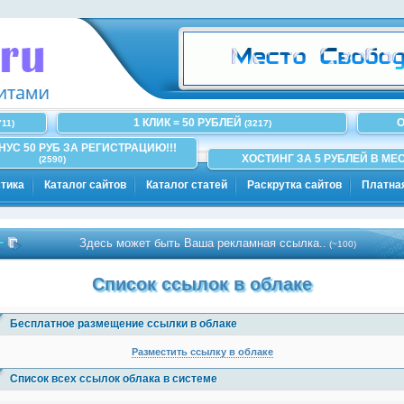
1 КЛИК = 50 РУБЛЕЙ
О
711)
(3217)
ОНУС 50 РУБ ЗА РЕГИСТРАЦИЮ!!!
ХОСТИНГ ЗА 5 РУБЛЕЙ В МЕС
(2590)
тика
Каталог сайтов
Каталог статей
Раскрутка сайтов
Платна
Здесь может быть Ваша рекламная ссылка..
(~100)
Список ссылок в облаке
Бесплатное размещение ссылки в облаке
Разместить ссылку в облаке
Список всех ссылок облака в системе