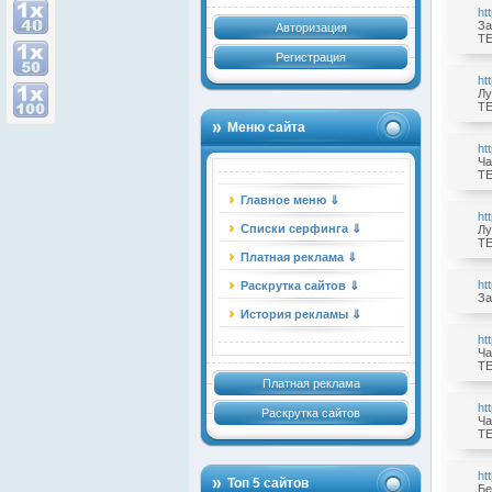
ht
За
Авторизация
TE
Регистрация
ht
Лу
TE
Меню сайта
ht
Ча
TE
Главное меню ⇓
ht
Списки серфинга ⇓
Лу
TE
Платная реклама ⇓
ht
Раскрутка сайтов ⇓
За
История рекламы ⇓
ht
Ча
TE
Платная реклама
ht
Раскрутка сайтов
Ча
TE
ht
Топ 5 сайтов
Бе