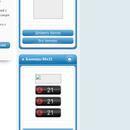
я
лей с
озиция
го с
Добавить баннер
Все баннеры
Баннеры 88х31