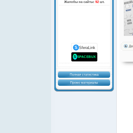
Жалобы на сайты:
92
шт.
Да
S
SferaLink
S
SPACEBUX
Полная статистика
Промо материалы