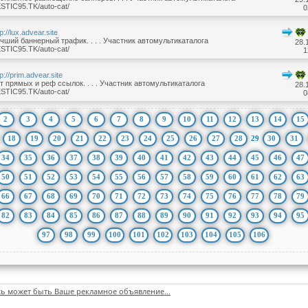
STIC95.TK/auto-cat/
0
tp://lux.advear.site
чший баннерный трафик. . . . Участник автомультикаталога
28.
STIC95.TK/auto-cat/
1
tp://prim.advear.site
т прямых и реф ссылок. . . . Участник автомультикаталога
28.
STIC95.TK/auto-cat/
0
2
3
4
5
6
7
8
9
10
11
12
13
14
15
18
19
20
21
22
23
24
25
26
27
28
29
30
31
34
35
36
37
38
39
40
41
42
43
44
45
46
47
50
51
52
53
54
55
56
57
58
59
60
61
62
63
66
67
68
69
70
71
72
73
74
75
76
77
78
79
82
83
84
85
86
87
88
89
90
91
92
93
94
95
97
98
99
100
101
102
103
104
105
106
сь может быть Ваше рекламное объявление...