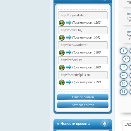
TE
ht
Лу
TE
Просмотров: 4103
ht
Ча
Просмотров: 4041
TE
1
Просмотров: 3386
17
33
Просмотров: 3166
49
Просмотров: 2798
65
81
Список сайтов
Каталог сайтов
Новости проекта
Зде