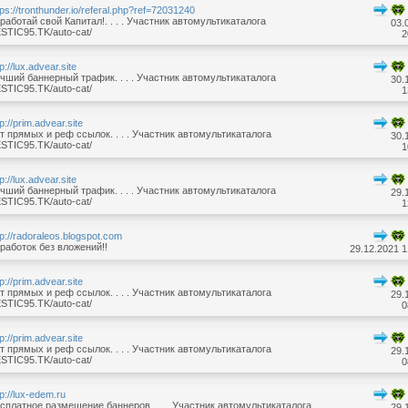
tps://tronthunder.io/referal.php?ref=72031240
работай свой Капитал!. . . . Участник автомультикаталога
03.
STIC95.TK/auto-cat/
2
tp://lux.advear.site
чший баннерный трафик. . . . Участник автомультикаталога
30.
STIC95.TK/auto-cat/
1
tp://prim.advear.site
т прямых и реф ссылок. . . . Участник автомультикаталога
30.
STIC95.TK/auto-cat/
1
tp://lux.advear.site
чший баннерный трафик. . . . Участник автомультикаталога
29.
STIC95.TK/auto-cat/
1
tp://radoraleos.blogspot.com
работок без вложений!!
29.12.2021 1
tp://prim.advear.site
т прямых и реф ссылок. . . . Участник автомультикаталога
29.
STIC95.TK/auto-cat/
0
tp://prim.advear.site
т прямых и реф ссылок. . . . Участник автомультикаталога
29.
STIC95.TK/auto-cat/
0
tp://lux-edem.ru
сплатное размещение баннеров. . . . Участник автомультикаталога
29.