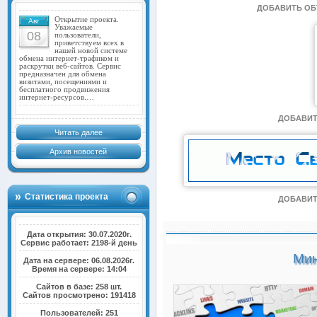
ДОБАВИТЬ О
Открытие проекта.
Авг
Уважаемые
08
пользователи,
приветствуем всех в
нашей новой системе
обмена интернет-трафиком и
раскрутки веб-сайтов. Сервис
предназначен для обмена
визитами, посещениями и
бесплатного продвижения
интернет-ресурсов.…
ДОБАВИТ
Читать далее
Архив новостей
Статистика проекта
ДОБАВИТ
Дата открытия: 30.07.2020г.
Сервис работает: 2198-й день
Мин
Дата на сервере: 06.08.2026г.
Время на сервере: 14:04
Сайтов в базе: 258 шт.
Сайтов просмотрено: 191418
Пользователей: 251