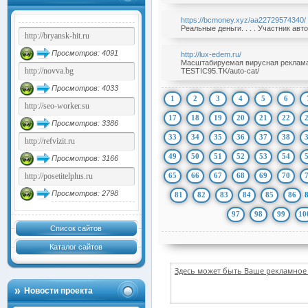
https://bcmoney.xyz/aa22729574340/
Реальные деньги. . . . Участник ав
Просмотров: 4091
http://lux-edem.ru/
Масштабируемая вирусная реклама б
TESTIC95.TK/auto-cat/
Просмотров: 4033
1
2
3
4
5
6
17
18
19
20
21
22
Просмотров: 3386
33
34
35
36
37
38
49
50
51
52
53
54
Просмотров: 3166
65
66
67
68
69
70
Просмотров: 2798
81
82
83
84
85
86
97
98
99
10
Список сайтов
Каталог сайтов
Здесь может быть Ваше рекламное 
Новости проекта