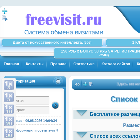
Диета от искусственного интеллекта.
1 К
(706)
150 РУБ x БОНУС 50 РУБ ЗА РЕГИСТРАЦИ
(2584)
Главная
Контакты
Правила
Статистика
Каталог сайтов
К
Авторизация
Здесь может бы
Список 
Бесплатное размещ
У нас - 06.08.2026
14:04:35
Размес
Информация посетителя ⇓
Список всех ссылок