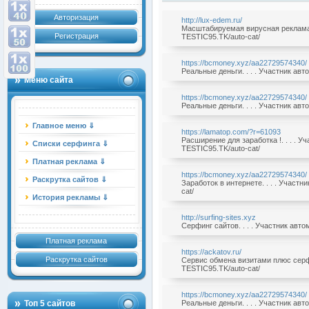
Авторизация
http://lux-edem.ru/
Масштабируемая вирусная реклама б
Регистрация
TESTIC95.TK/auto-cat/
https://bcmoney.xyz/aa22729574340/
Реальные деньги. . . . Участник ав
Меню сайта
https://bcmoney.xyz/aa22729574340/
Реальные деньги. . . . Участник ав
Главное меню ⇓
https://lamatop.com/?r=61093
Расширение для заработка !. . . . У
Списки серфинга ⇓
TESTIC95.TK/auto-cat/
Платная реклама ⇓
https://bcmoney.xyz/aa22729574340/
Раскрутка сайтов ⇓
Заработок в интернете. . . . Участ
cat/
История рекламы ⇓
http://surfing-sites.xyz
Серфинг сайтов. . . . Участник авт
Платная реклама
https://ackatov.ru/
Раскрутка сайтов
Сервис обмена визитами плюс серфи
TESTIC95.TK/auto-cat/
https://bcmoney.xyz/aa22729574340/
Топ 5 сайтов
Реальные деньги. . . . Участник ав