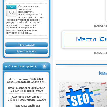
Открытие проекта.
Авг
Уважаемые
08
пользователи,
приветствуем всех в
нашей новой системе
обмена интернет-трафиком и
раскрутки веб-сайтов. Сервис
предназначен для обмена
ДОБАВИТ
визитами, посещениями и
бесплатного продвижения
интернет-ресурсов.…
Читать далее
Архив новостей
ДОБАВИТ
Статистика проекта
Мин
Дата открытия: 30.07.2020г.
Сервис работает: 2200-й день
Дата на сервере: 08.08.2026г.
Время на сервере: 09:29
Сайтов в базе: 258 шт.
Сайтов просмотрено: 191770
Пользователей: 252