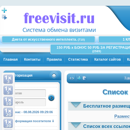
Диета от искусственного интеллекта.
1 К
(710)
150 РУБ x БОНУС 50 РУБ ЗА РЕГИСТРАЦИ
(2589)
Главная
Контакты
Правила
Статистика
Каталог сайтов
К
Авторизация
Здесь
Список 
Бесплатное размещ
У нас - 08.08.2026
09:29:07
Размес
Информация посетителя ⇓
Список всех ссылок