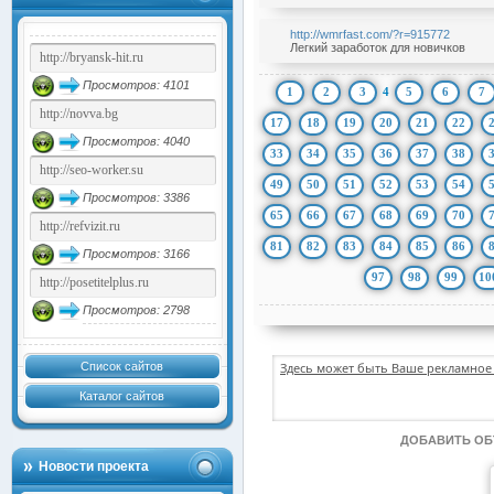
http://wmrfast.com/?r=915772
Легкий заработок для новичков
Просмотров: 4101
1
2
3
4
5
6
7
17
18
19
20
21
22
Просмотров: 4040
33
34
35
36
37
38
49
50
51
52
53
54
Просмотров: 3386
65
66
67
68
69
70
81
82
83
84
85
86
Просмотров: 3166
97
98
99
10
Просмотров: 2798
Список сайтов
Здесь может быть Ваше рекламное 
Каталог сайтов
ДОБАВИТЬ О
Новости проекта