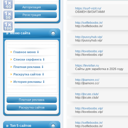
Авторизация
https://surf-vizit.ru/
ОБМЕН ВИЗИТАМИ
Регистрация
http://selfieboobs.in/
http://selfieboobs.in/
Меню сайта
http://pussyhub.vip/
http://pussyhub.vip/
http://loveboobs.vip/
Главное меню ⇓
http://loveboobs.vip/
Списки серфинга ⇓
https://leviofan.ru
Платная реклама ⇓
Сайты для заработка в 2026 году
Раскрутка сайтов ⇓
http://jbamore.cc/
История рекламы ⇓
http://jbamore.cc/
http://jbcute.club/
http://jbcute.club/
Платная реклама
Раскрутка сайтов
http://loveboobs.vip/
http://loveboobs.vip/
http://selfieboobs.in/
Топ 5 сайтов
http://selfieboobs.in/