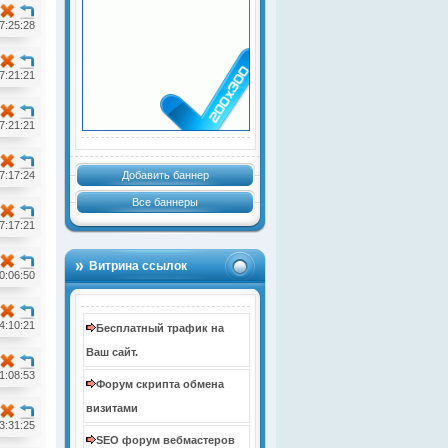
7:25:28
7:21:21
7:21:21
7:17:24
Добавить баннер
Все баннеры
7:17:21
Витрина ссылок
0:06:50
4:10:21
Бесплатный трафик на
Ваш сайт.
1:08:53
Форум скрипта обмена
визитами
3:31:25
SEO форум вебмастеров