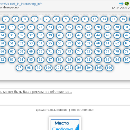
tps://vk.ru/it_is_interesting_info
о Интересно!
12.03.2026 2
2
3
4
5
6
7
8
9
10
11
12
13
14
15
18
19
20
21
22
23
24
25
26
27
28
29
30
31
34
35
36
37
38
39
40
41
42
43
44
45
46
47
50
51
52
53
54
55
56
57
58
59
60
61
62
63
66
67
68
69
70
71
72
73
74
75
76
77
78
79
82
83
84
85
86
87
88
89
90
91
92
93
94
95
97
98
99
100
101
102
103
104
105
106
сь может быть Ваше рекламное объявление...
ДОБАВИТЬ ОБЪЯВЛЕНИЕ
|
ВСЕ ОБЪЯВЛЕНИЯ