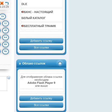
DLE
1:23:29
БКНС - НАСТОЯЩИЙ
16
БЕЛЫЙ КАТАЛОГ
32
БЕСПЛАТНЫЙ ТРАФИК
48
64
Добавить ссылку
80
Все ссылки
96
Облако ссылок
Для отображения облака ссылок
необходим
Adobe Flash Player 9
или выше
Добавить ссылку
Все ссылки