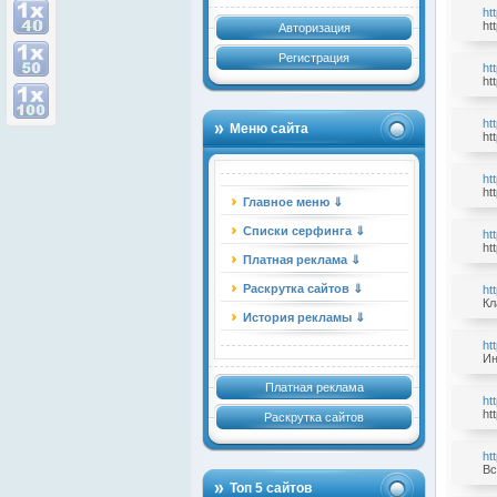
ht
ht
Авторизация
Регистрация
ht
ht
ht
Меню сайта
ht
ht
ht
Главное меню ⇓
Списки серфинга ⇓
ht
ht
Платная реклама ⇓
Раскрутка сайтов ⇓
ht
Кл
История рекламы ⇓
ht
Ин
Платная реклама
htt
htt
Раскрутка сайтов
ht
Вс
Топ 5 сайтов