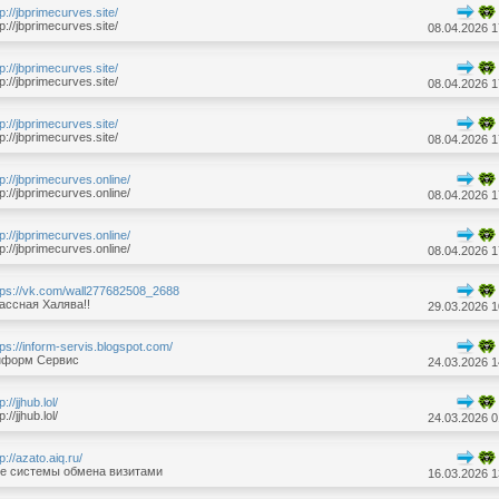
tp://jbprimecurves.site/
tp://jbprimecurves.site/
08.04.2026 1
tp://jbprimecurves.site/
tp://jbprimecurves.site/
08.04.2026 1
tp://jbprimecurves.site/
tp://jbprimecurves.site/
08.04.2026 1
tp://jbprimecurves.online/
tp://jbprimecurves.online/
08.04.2026 1
tp://jbprimecurves.online/
tp://jbprimecurves.online/
08.04.2026 1
tps://vk.com/wall277682508_2688
ассная Халява!!
29.03.2026 1
tps://inform-servis.blogspot.com/
форм Сервис
24.03.2026 1
p://jjhub.lol/
p://jjhub.lol/
24.03.2026 0
tp://azato.aiq.ru/
е системы обмена визитами
16.03.2026 1