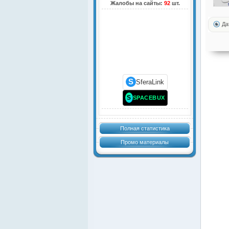
Жалобы на сайты:
92
шт.
Да
S
SferaLink
S
SPACEBUX
Полная статистика
Промо материалы