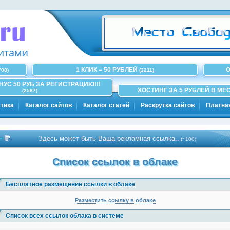
1 КЛИК = 50 РУБЛЕЙ
О
708)
(3211)
ОНУС 50 РУБ ЗА РЕГИСТРАЦИЮ!!!
ХОСТИНГ ЗА 5 РУБЛЕЙ В МЕС
(2587)
тика
Каталог сайтов
Каталог статей
Раскрутка сайтов
Платна
Здесь может быть Ваша рекламная ссылка..
(~100)
Список ссылок в облаке
Бесплатное размещение ссылки в облаке
Разместить ссылку в облаке
Список всех ссылок облака в системе