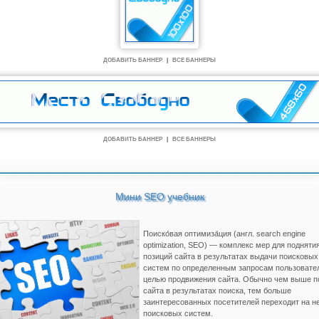
ДОБАВИТЬ БАННЕР
|
ВСЕ БАННЕРЫ
ДОБАВИТЬ БАННЕР
|
ВСЕ БАННЕРЫ
Мини SEO учебник
Поиско́вая оптимиза́ция (англ. search engine
optimization, SEO) — комплекс мер для подняти
позиций сайта в результатах выдачи поисковых
систем по определенным запросам пользовате
целью продвижения сайта. Обычно чем выше п
сайта в результатах поиска, тем больше
заинтересованных посетителей переходит на не
поисковых систем.