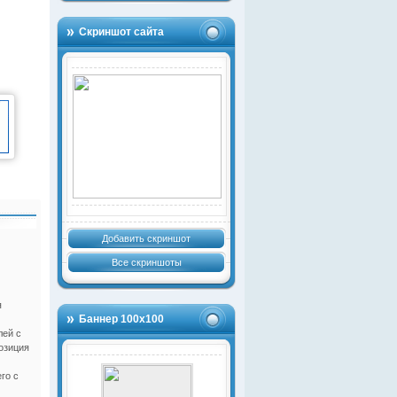
Скриншот сайта
Добавить скриншот
Все скриншоты
я
Баннер 100х100
лей с
озиция
го с