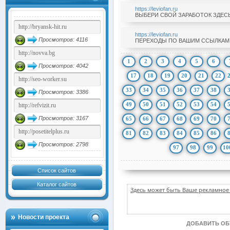
https://leviofan.ru
ВЫБЕРИ СВОЙ ЗАРАБОТОК ЗДЕС
https://leviofan.ru
Просмотров: 4116
ПЕРЕХОДЫ ПО ВАШИМ ССЫЛКАМ
1
2
3
4
5
6
Просмотров: 4042
17
18
19
20
21
22
33
34
35
36
37
38
Просмотров: 3386
49
50
51
52
53
54
Просмотров: 3167
65
66
67
68
69
70
81
82
83
84
85
86
Просмотров: 2798
97
98
99
10
Список сайтов
Каталог сайтов
Здесь может быть Ваше рекламное 
Новости проекта
ДОБАВИТЬ О