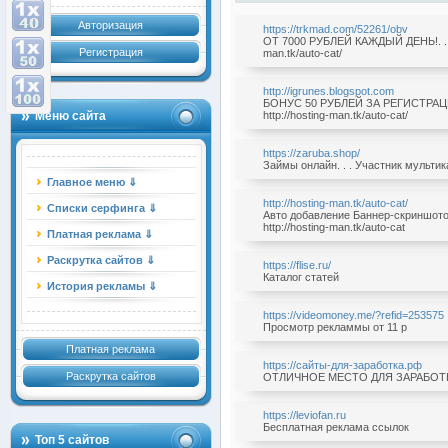
Авторизация
https://trkmad.com/52261/obv
ОТ 7000 РУБЛЕЙ КАЖДЫЙ ДЕНЬ!. . . 
Регистрация
man.tk/auto-cat/
http://igrunes.blogspot.com
БОНУС 50 РУБЛЕЙ ЗА РЕГИСТРАЦИЮ!
Меню сайта
http://hosting-man.tk/auto-cat/
https://zaruba.shop/
Займы онлайн. . . Участник мультикат
Главное меню ⇓
http://hosting-man.tk/auto-cat/
Списки серфинга ⇓
Авто добавление Баннер-скриншотов
http://hosting-man.tk/auto-cat
Платная реклама ⇓
Раскрутка сайтов ⇓
https://flise.ru/
Каталог статей
История рекламы ⇓
https://videomoney.me/?refid=253575
Просмотр рекламмы от 11 р
Платная реклама
https://сайты-для-заработка.рф
Раскрутка сайтов
ОТЛИЧНОЕ МЕСТО ДЛЯ ЗАРАБОТ
https://leviofan.ru
Бесплатная реклама ссылок
Топ 5 сайтов