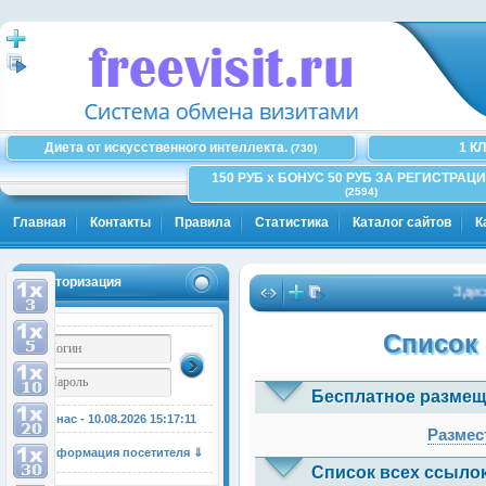
Диета от искусственного интеллекта.
1 К
(730)
150 РУБ x БОНУС 50 РУБ ЗА РЕГИСТРАЦИ
(2594)
Главная
Контакты
Правила
Статистика
Каталог сайтов
К
Авторизация
Здесь м
Список 
Бесплатное размещ
У нас - 10.08.2026
15:17:12
Размес
Информация посетителя ⇓
Список всех ссылок