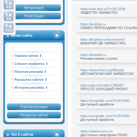
Авторизация
https://seo-fast.ru/?r=1671538
ЛИДЕР ПО ЗАРАБОТКУ
Регистрация
https://leviofan.ru
ОБМЕН ПЕРЕХОДАМИ ПО ССЫЛК
Меню сайта
https://leviofan.ru/recommend
ВЫБИРАЙ ГДЕ ЗАРАБОТАТЬ
https://leviofan.ru
Главное меню ⇓
Реклама ваших ссылок
Списки серфинга ⇓
https://teaserfast.ru/u/Bitstyle
Платная реклама ⇓
АВТОМАТИЧЕСКИЙ ЗАРАБОТОК!
Раскрутка сайтов ⇓
http://vipip.ru/?refid=1768483
История рекламы ⇓
ПРОСТО ХОРОШИЙ ПРОЕКТ
https://socpublic.com/?i=3574691
Доступный заработок
Платная реклама
Раскрутка сайтов
https://socpublic.com/?i=3574691
Доступный заработок
https://xiaomi-poco.ru
Топ 5 сайтов
Доступные смартфоны ПОКО