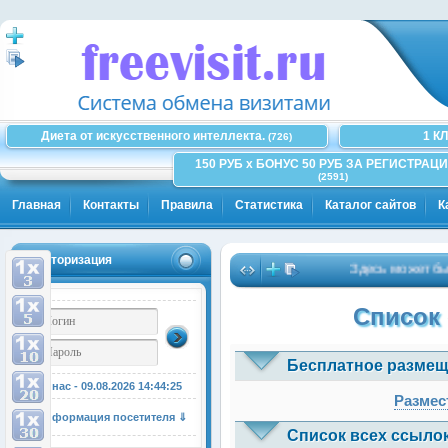
Диета от искусственного интеллекта.
1 К
(726)
150 РУБ x БОНУС 50 РУБ ЗА РЕГИСТРАЦИ
(2591)
Главная
Контакты
Правила
Статистика
Каталог сайтов
К
Авторизация
Здесь может быть 
Список 
Бесплатное размещ
У нас - 09.08.2026
14:44:25
Размес
Информация посетителя ⇓
Список всех ссылок