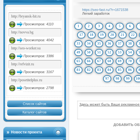
https://seo-fast.ru/?r=1671538
Легкий заработок
Просмотров: 4110
1
2
3
4
5
6
17
18
19
20
21
22
Просмотров: 4042
33
34
35
36
37
38
49
50
51
52
53
54
Просмотров: 3386
65
66
67
68
69
70
81
82
83
84
85
86
Просмотров: 3167
97
98
99
10
Просмотров: 2798
Список сайтов
Здесь может быть Ваше рекламное 
Каталог сайтов
ДОБАВИТЬ О
Новости проекта