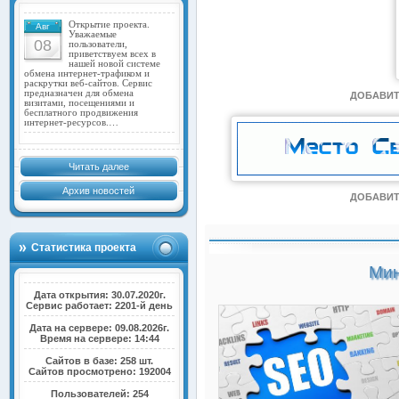
Открытие проекта.
Авг
Уважаемые
08
пользователи,
приветствуем всех в
нашей новой системе
обмена интернет-трафиком и
раскрутки веб-сайтов. Сервис
предназначен для обмена
ДОБАВИТ
визитами, посещениями и
бесплатного продвижения
интернет-ресурсов.…
Читать далее
Архив новостей
ДОБАВИТ
Статистика проекта
Мин
Дата открытия: 30.07.2020г.
Сервис работает: 2201-й день
Дата на сервере: 09.08.2026г.
Время на сервере: 14:44
Сайтов в базе: 258 шт.
Сайтов просмотрено: 192004
Пользователей: 254