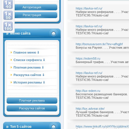
Авторизация
https://lavka-ref.ru/
Набери много рефералов . . . . Уча
Регистрация
TESTIC95.TK/auto-cat/
https://lavka-ref.ru/
Набери много рефералов . . . . Уча
Меню сайта
TESTIC95.TK/auto-cat/
http://bonusavsem.tk/?inv=afhgjhf
Бонусы на Payeer. . . . Участник ав
Главное меню ⇓
https://edem58.ru
Списки серфинга ⇓
Баннерный трафик. . . . Участник а
Платная реклама ⇓
https://lavka-ref.ru/
Раскрутка сайтов ⇓
Набери много рефералов . . . . Уча
TESTIC95.TK/auto-cat/
История рекламы ⇓
http://lux-edem.ru
Бесплатное размещение баннеров. .
TESTIC95.TK/auto-cat/
Платная реклама
Раскрутка сайтов
http://lux.advear.site/
Лучший трафик баннеров. . . . Учас
TESTIC95.TK/auto-cat/
Топ 5 сайтов
https://www.tinkoff.ru/sl/4YNvzjddmeX