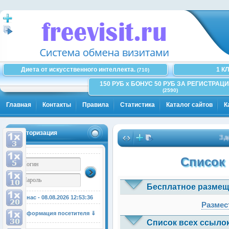
Диета от искусственного интеллекта.
1 К
(710)
150 РУБ x БОНУС 50 РУБ ЗА РЕГИСТРАЦИ
(2590)
Главная
Контакты
Правила
Статистика
Каталог сайтов
К
Авторизация
Здесь 
Список 
Бесплатное размещ
У нас - 08.08.2026
12:53:37
Размес
Информация посетителя ⇓
Список всех ссылок