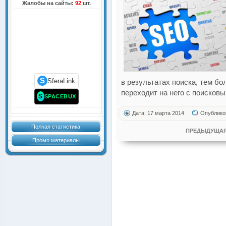
Жалобы на сайты:
92
шт.
S
SferaLink
в результатах поиска, тем б
переходит на него с поисковы
S
SPACEBUX
Дата: 17 марта 2014
Опублико
Полная статистика
ПРЕДЫДУЩАЯ
Промо материалы