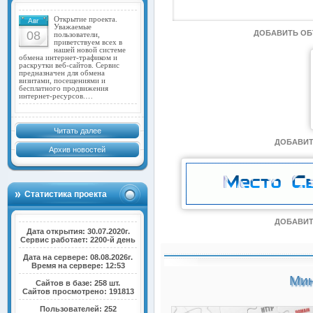
Открытие проекта.
Авг
Уважаемые
08
ДОБАВИТЬ О
пользователи,
приветствуем всех в
нашей новой системе
обмена интернет-трафиком и
раскрутки веб-сайтов. Сервис
предназначен для обмена
визитами, посещениями и
бесплатного продвижения
интернет-ресурсов.…
Читать далее
ДОБАВИТ
Архив новостей
Статистика проекта
ДОБАВИТ
Дата открытия: 30.07.2020г.
Сервис работает: 2200-й день
Дата на сервере: 08.08.2026г.
Время на сервере: 12:53
Мин
Сайтов в базе: 258 шт.
Сайтов просмотрено: 191813
Пользователей: 252