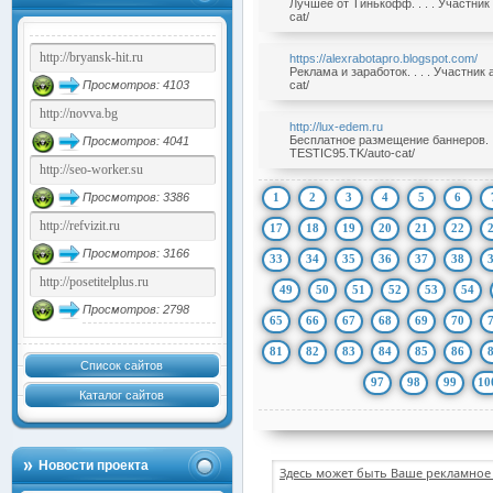
Лучшее от Тинькофф. . . . Участни
cat/
https://alexrabotapro.blogspot.com/
Реклама и заработок. . . . Участни
Просмотров: 4103
cat/
http://lux-edem.ru
Бесплатное размещение баннеров. .
Просмотров: 4041
TESTIC95.TK/auto-cat/
1
2
3
4
5
6
Просмотров: 3386
17
18
19
20
21
22
Просмотров: 3166
33
34
35
36
37
38
49
50
51
52
53
54
Просмотров: 2798
65
66
67
68
69
70
81
82
83
84
85
86
Список сайтов
97
98
99
10
Каталог сайтов
Новости проекта
Здесь может быть Ваше рекламное 