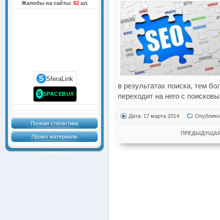
Жалобы на сайты:
92
шт.
S
SferaLink
в результатах поиска, тем б
S
SPACEBUX
переходит на него с поисковы
Дата: 17 марта 2014
Опублико
Полная статистика
ПРЕДЫДУЩАЯ
Промо материалы