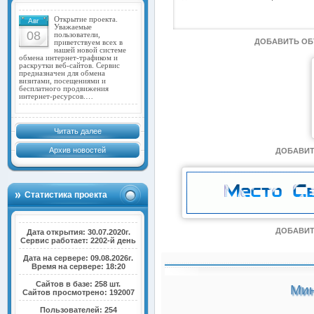
Открытие проекта.
Авг
Уважаемые
08
пользователи,
ДОБАВИТЬ О
приветствуем всех в
нашей новой системе
обмена интернет-трафиком и
раскрутки веб-сайтов. Сервис
предназначен для обмена
визитами, посещениями и
бесплатного продвижения
интернет-ресурсов.…
Читать далее
Архив новостей
ДОБАВИТ
Статистика проекта
ДОБАВИТ
Дата открытия: 30.07.2020г.
Сервис работает: 2202-й день
Дата на сервере: 09.08.2026г.
Время на сервере: 18:20
Сайтов в базе: 258 шт.
Мин
Сайтов просмотрено: 192007
Пользователей: 254