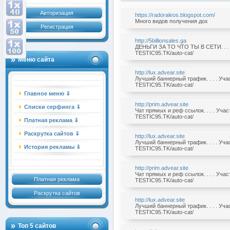
Авторизация
https://radoraleos.blogspot.com/
Много видов получения дох
Регистрация
http://5billionsales.ga
ДЕНЬГИ ЗА ТО ЧТО ТЫ В СЕТИ. . . 
TESTIC95.TK/auto-cat/
Меню сайта
http://lux.advear.site
Лучший баннерный трафик. . . . Уч
TESTIC95.TK/auto-cat/
Главное меню ⇓
http://prim.advear.site
Списки серфинга ⇓
Чат прямых и реф ссылок. . . . Уча
TESTIC95.TK/auto-cat/
Платная реклама ⇓
Раскрутка сайтов ⇓
http://lux.advear.site
Лучший баннерный трафик. . . . Уч
История рекламы ⇓
TESTIC95.TK/auto-cat/
http://prim.advear.site
Чат прямых и реф ссылок. . . . Уча
Платная реклама
TESTIC95.TK/auto-cat/
Раскрутка сайтов
http://lux.advear.site
Лучший баннерный трафик. . . . Уч
TESTIC95.TK/auto-cat/
Топ 5 сайтов