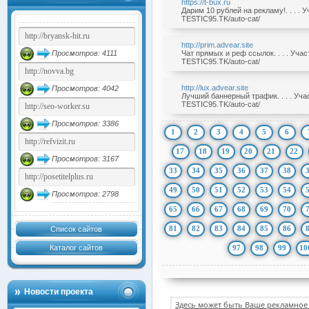
https://t-bux.ru
Дарим 10 рублей на рекламу!. . . .
TESTIC95.TK/auto-cat/
http://prim.advear.site
Просмотров: 4111
Чат прямых и реф ссылок. . . . Уча
TESTIC95.TK/auto-cat/
http://lux.advear.site
Просмотров: 4042
Лучший баннерный трафик. . . . Уч
TESTIC95.TK/auto-cat/
Просмотров: 3386
1
2
3
4
5
6
17
18
19
20
21
22
Просмотров: 3167
33
34
35
36
37
38
49
50
51
52
53
54
Просмотров: 2798
65
66
67
68
69
70
81
82
83
84
85
86
Список сайтов
Каталог сайтов
97
98
99
10
Новости проекта
Здесь может быть Ваше рекламное 