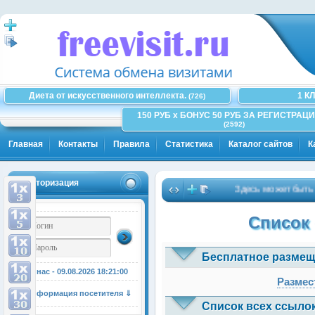
Диета от искусственного интеллекта.
1 К
(726)
150 РУБ x БОНУС 50 РУБ ЗА РЕГИСТРАЦИ
(2592)
Главная
Контакты
Правила
Статистика
Каталог сайтов
К
Авторизация
Здесь может быть Ваш
Список 
Бесплатное размещ
У нас - 09.08.2026
18:21:00
Размес
Информация посетителя ⇓
Список всех ссылок