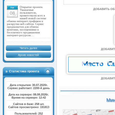
Открытие проекта.
Авг
ДОБАВИТЬ О
Уважаемые
08
пользователи,
приветствуем всех в
нашей новой системе
обмена интернет-трафиком и
раскрутки веб-сайтов. Сервис
предназначен для обмена
визитами, посещениями и
бесплатного продвижения
интернет-ресурсов.…
Читать далее
ДОБАВИТ
Архив новостей
Статистика проекта
ДОБАВИТ
Дата открытия: 30.07.2020г.
Сервис работает: 2200-й день
Дата на сервере: 08.08.2026г.
Время на сервере: 12:42
Мин
Сайтов в базе: 258 шт.
Сайтов просмотрено: 191813
Пользователей: 252