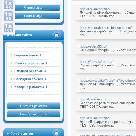
Авторизация
http://lux.advear.site/
Лучший трафик баннеров. . . . Учас
Регистрация
TESTIC95.TK/auto-cat/
https://alexrabotapro.blogspot.com/
Реклама и заработок. . . . Участни
Меню сайта
cat/
https://edem58.ru/
Баннерный трафик. . . . Участник а
Главное меню ⇓
https://formula1pro.ru/
Списки серфинга ⇓
Играй и зарабатывай . . . . Участн
cat/
Платная реклама ⇓
Раскрутка сайтов ⇓
https://www.tinkoff.ru/sl/4YNvzjddmeX
Лучшее от Тинькофф. . . . Участни
История рекламы ⇓
cat/
http://lux-edem.ru
Бесплатное размещение баннеров. .
Платная реклама
TESTIC95.TK/auto-cat/
Раскрутка сайтов
http://lux.advear.site/
Лучший трафик баннеров. . . . Учас
TESTIC95.TK/auto-cat/
Топ 5 сайтов