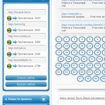
https://www.tinkoff.ru/sl/6pxVWo9DC1
Работа в Тинькофф . . . . Участник
cat/
https://edem58.ru
Баннерный трафик. . . . Участник а
Просмотров: 4103
https://www.tinkoff.ru/sl/6pxVWo9DC1
Работа в Тинькофф . . . . Участник
Просмотров: 4041
cat/
1
2
3
4
5
6
Просмотров: 3386
17
18
19
20
21
22
33
34
35
36
37
38
Просмотров: 3166
49
50
51
52
53
54
65
66
67
68
69
70
Просмотров: 2798
81
82
83
84
85
86
Список сайтов
97
98
99
10
Каталог сайтов
Здесь может быть Ваше рекламное 
Новости проекта