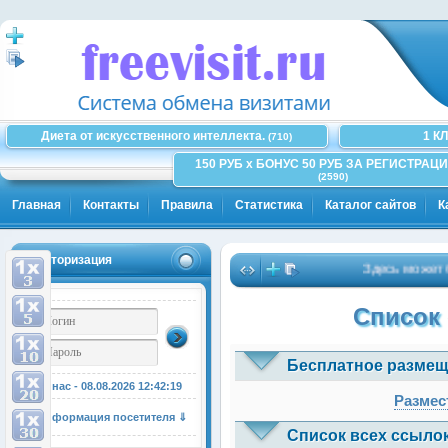
Диета от искусственного интеллекта.
1 К
(710)
150 РУБ x БОНУС 50 РУБ ЗА РЕГИСТРАЦИ
(2590)
Главная
Контакты
Правила
Статистика
Каталог сайтов
К
Авторизация
Здесь может быт
Список 
Бесплатное размещ
У нас - 08.08.2026
12:42:20
Размес
Информация посетителя ⇓
Список всех ссылок