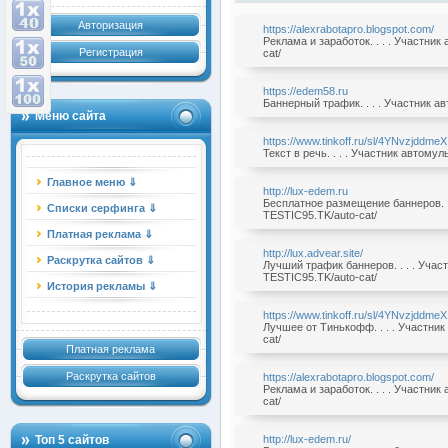
Авторизация
https://alexrabotapro.blogspot.com/
Реклама и заработок. . . . Участни
Регистрация
cat/
https://edem58.ru
Баннерный трафик. . . . Участник а
Меню сайта
https://www.tinkoff.ru/sl/4YNvzjddmeX
Текст в речь. . . . Участник автому
Главное меню ⇓
http://lux-edem.ru
Бесплатное размещение баннеров. .
Списки серфинга ⇓
TESTIC95.TK/auto-cat/
Платная реклама ⇓
http://lux.advear.site/
Раскрутка сайтов ⇓
Лучший трафик баннеров. . . . Учас
TESTIC95.TK/auto-cat/
История рекламы ⇓
https://www.tinkoff.ru/sl/4YNvzjddmeX
Лучшее от Тинькофф. . . . Участни
cat/
Платная реклама
Раскрутка сайтов
https://alexrabotapro.blogspot.com/
Реклама и заработок. . . . Участни
cat/
Топ 5 сайтов
http://lux-edem.ru/