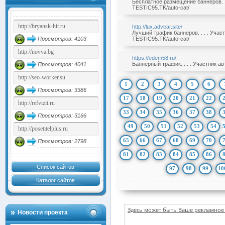
Бесплатное размещение баннеров. .
TESTIC95.TK/auto-cat/
http://lux.advear.site/
Лучший трафик баннеров. . . . Учас
Просмотров: 4103
TESTIC95.TK/auto-cat/
https://edem58.ru/
Баннерный трафик. . . . Участник а
Просмотров: 4041
1
2
3
4
5
6
Просмотров: 3386
17
18
19
20
21
22
33
34
35
36
37
38
Просмотров: 3166
49
50
51
52
53
54
65
66
67
68
69
70
Просмотров: 2798
81
82
83
84
85
86
Список сайтов
97
98
99
10
Каталог сайтов
Здесь может быть Ваше рекламное 
Новости проекта