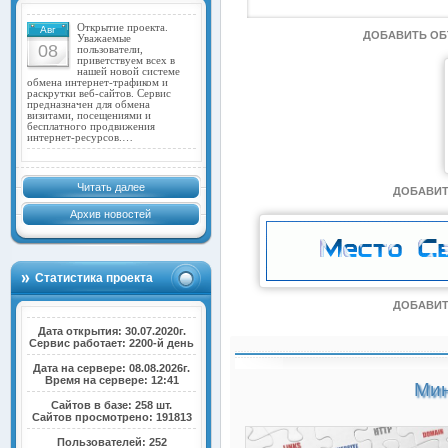
Открытие проекта.
Авг
ДОБАВИТЬ О
Уважаемые
08
пользователи,
приветствуем всех в
нашей новой системе
обмена интернет-трафиком и
раскрутки веб-сайтов. Сервис
предназначен для обмена
визитами, посещениями и
бесплатного продвижения
интернет-ресурсов.…
Читать далее
ДОБАВИТ
Архив новостей
Статистика проекта
ДОБАВИТ
Дата открытия: 30.07.2020г.
Сервис работает: 2200-й день
Дата на сервере: 08.08.2026г.
Время на сервере: 12:41
Мин
Сайтов в базе: 258 шт.
Сайтов просмотрено: 191813
Пользователей: 252