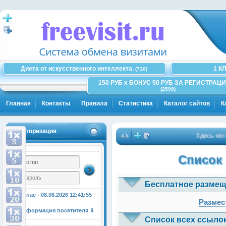
Диета от искусственного интеллекта.
1 К
(710)
150 РУБ x БОНУС 50 РУБ ЗА РЕГИСТРАЦИ
(2590)
Главная
Контакты
Правила
Статистика
Каталог сайтов
К
Авторизация
Здесь может 
Список 
Бесплатное размещ
У нас - 08.08.2026
12:41:55
Размес
Информация посетителя ⇓
Список всех ссылок