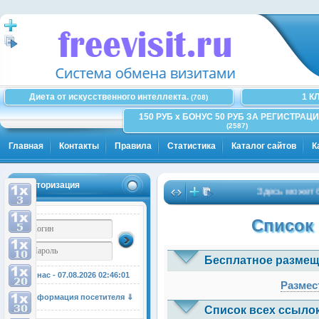
Диета от искусственного интеллекта.
1 К
(708)
150 РУБ x БОНУС 50 РУБ ЗА РЕГИСТРАЦИ
(2587)
Главная
Контакты
Правила
Статистика
Каталог сайтов
К
Авторизация
Здесь может быт
Список 
Бесплатное размещ
У нас - 07.08.2026
02:46:01
Размес
Информация посетителя ⇓
Список всех ссылок