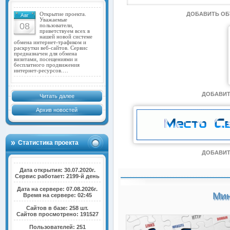
ДОБАВИТЬ О
Открытие проекта.
Авг
Уважаемые
08
пользователи,
приветствуем всех в
нашей новой системе
обмена интернет-трафиком и
раскрутки веб-сайтов. Сервис
предназначен для обмена
визитами, посещениями и
бесплатного продвижения
интернет-ресурсов.…
ДОБАВИТ
Читать далее
Архив новостей
Статистика проекта
ДОБАВИТ
Дата открытия: 30.07.2020г.
Сервис работает: 2199-й день
Дата на сервере: 07.08.2026г.
Мин
Время на сервере: 02:45
Сайтов в базе: 258 шт.
Сайтов просмотрено: 191527
Пользователей: 251