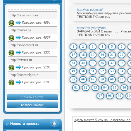
http://lux-edem.ru/
Масштабируемая вирусная реклама б
TESTIC95.TK/auto-cat/
Просмотров: 4094
https://bit.ly/3qfIW9b
ЗАРАБАТЫВАЙ С нами! . . . . Участ
TESTIC95.TK/auto-cat/
Просмотров: 4037
1
2
3
4
5
6
Просмотров: 3386
17
18
19
20
21
22
33
34
35
36
37
38
Просмотров: 3166
49
50
51
52
53
54
65
66
67
68
69
70
Просмотров: 2798
81
82
83
84
85
86
97
98
99
10
Список сайтов
Каталог сайтов
Здесь может быть Ваше рекламное 
Новости проекта