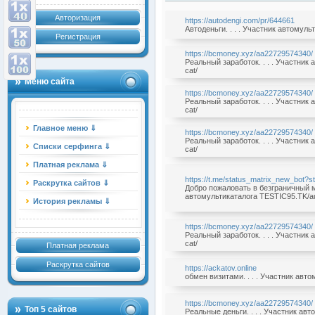
Авторизация
https://autodengi.com/pr/644661
Автоденьги. . . . Участник автомуль
Регистрация
https://bcmoney.xyz/aa22729574340/
Реальный заработок. . . . Участник
cat/
Меню сайта
https://bcmoney.xyz/aa22729574340/
Реальный заработок. . . . Участник
cat/
Главное меню ⇓
https://bcmoney.xyz/aa22729574340/
Реальный заработок. . . . Участник
Списки серфинга ⇓
cat/
Платная реклама ⇓
https://t.me/status_matrix_new_bot?
Раскрутка сайтов ⇓
Добро пожаловать в безграничный ми
автомультикаталога TESTIC95.TK/au
История рекламы ⇓
https://bcmoney.xyz/aa22729574340/
Реальный заработок. . . . Участник
cat/
Платная реклама
Раскрутка сайтов
https://ackatov.online
обмен визитами. . . . Участник авт
https://bcmoney.xyz/aa22729574340/
Топ 5 сайтов
Реальные деньги. . . . Участник ав