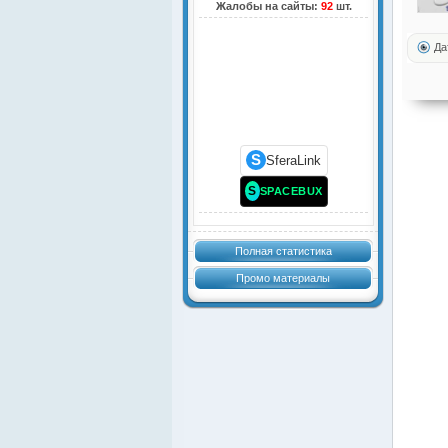
Жалобы на сайты:
92
шт.
Да
S
SferaLink
S
SPACEBUX
Полная статистика
Промо материалы