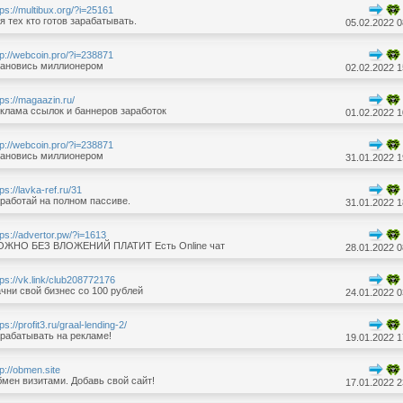
tps://multibux.org/?i=25161
я тех кто готов зарабатывать.
05.02.2022 0
tp://webcoin.pro/?i=238871
ановись миллионером
02.02.2022 1
tps://magaazin.ru/
клама ссылок и баннеров заработок
01.02.2022 1
tp://webcoin.pro/?i=238871
ановись миллионером
31.01.2022 1
tps://lavka-ref.ru/31
работай на полном пассиве.
31.01.2022 1
tps://advertor.pw/?i=1613
ЖНО БЕЗ ВЛОЖЕНИЙ ПЛАТИТ Есть Online чат
28.01.2022 0
tps://vk.link/club208772176
чни свой бизнес со 100 рублей
24.01.2022 0
tps://profit3.ru/graal-lending-2/
рабатывать на рекламе!
19.01.2022 1
tp://obmen.site
мен визитами. Добавь свой сайт!
17.01.2022 2