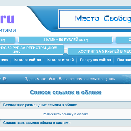
1 КЛИК = 50 РУБЛЕЙ
О
712)
(3217)
ОНУС 50 РУБ ЗА РЕГИСТРАЦИЮ!!!
ХОСТИНГ ЗА 5 РУБЛЕЙ В МЕС
(2590)
тика
Каталог сайтов
Каталог статей
Раскрутка сайтов
Платна
Здесь может быть Ваша рекламная ссылка..
(~100)
Список ссылок в облаке
Бесплатное размещение ссылки в облаке
Разместить ссылку в облаке
Список всех ссылок облака в системе