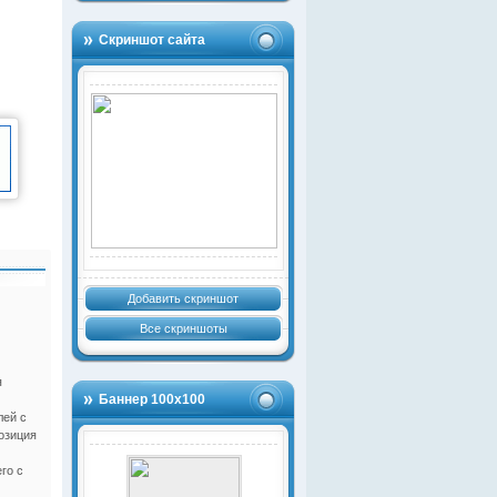
Скриншот сайта
Добавить скриншот
Все скриншоты
я
Баннер 100х100
лей с
озиция
го с