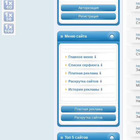
ht
Дл
Авторизация
Регистрация
ht
Ст
ht
Меню сайта
Ре
ht
Ст
Главное меню ⇓
Списки серфинга ⇓
ht
За
Платная реклама ⇓
Раскрутка сайтов ⇓
ht
МО
История рекламы ⇓
ht
На
Платная реклама
ht
За
Раскрутка сайтов
ht
Об
Топ 5 сайтов