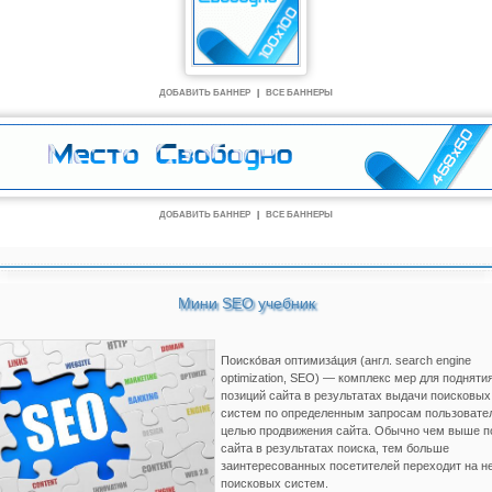
ДОБАВИТЬ БАННЕР
|
ВСЕ БАННЕРЫ
ДОБАВИТЬ БАННЕР
|
ВСЕ БАННЕРЫ
Мини SEO учебник
Поиско́вая оптимиза́ция (англ. search engine
optimization, SEO) — комплекс мер для подняти
позиций сайта в результатах выдачи поисковых
систем по определенным запросам пользовате
целью продвижения сайта. Обычно чем выше п
сайта в результатах поиска, тем больше
заинтересованных посетителей переходит на не
поисковых систем.