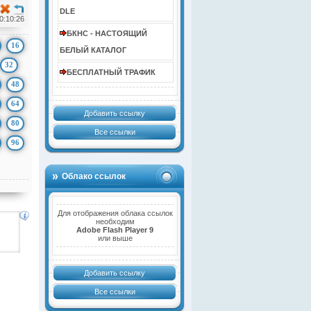
DLE
0:10:26
БКНС - НАСТОЯЩИЙ
16
БЕЛЫЙ КАТАЛОГ
32
БЕСПЛАТНЫЙ ТРАФИК
48
64
Добавить ссылку
80
Все ссылки
96
Облако ссылок
Для отображения облака ссылок
необходим
Adobe Flash Player 9
или выше
Добавить ссылку
Все ссылки