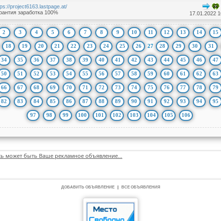
tps://project6163.lastpage.at/
рантия заработка 100%
17.01.2022 1
2
3
4
5
6
7
8
9
10
11
12
13
14
15
18
19
20
21
22
23
24
25
26
27
28
29
30
31
34
35
36
37
38
39
40
41
42
43
44
45
46
47
50
51
52
53
54
55
56
57
58
59
60
61
62
63
66
67
68
69
70
71
72
73
74
75
76
77
78
79
82
83
84
85
86
87
88
89
90
91
92
93
94
95
97
98
99
100
101
102
103
104
105
106
сь может быть Ваше рекламное объявление...
ДОБАВИТЬ ОБЪЯВЛЕНИЕ
|
ВСЕ ОБЪЯВЛЕНИЯ