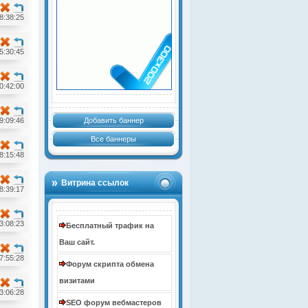
8:38:25
5:30:45
0:42:00
9:09:46
Добавить баннер
Все баннеры
8:15:48
Витрина ссылок
8:39:17
3:08:23
Бесплатный трафик на
Ваш сайт.
7:55:28
Форум скрипта обмена
визитами
3:06:28
SEO форум вебмастеров