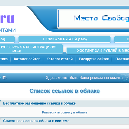
1 КЛИК = 50 РУБЛЕЙ
О
706)
(3209)
ОНУС 50 РУБ ЗА РЕГИСТРАЦИЮ!!!
ХОСТИНГ ЗА 5 РУБЛЕЙ В МЕС
(2584)
тика
Каталог сайтов
Каталог статей
Раскрутка сайтов
Платна
Здесь может быть Ваша рекламная ссылка..
(~100)
Список ссылок в облаке
Бесплатное размещение ссылки в облаке
Разместить ссылку в облаке
Список всех ссылок облака в системе