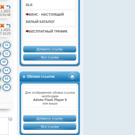
DLE
11.2021
БКНС - НАСТОЯЩИЙ
0:53:48
БЕЛЫЙ КАТАЛОГ
11.2021
БЕСПЛАТНЫЙ ТРАФИК
7:10:23
16
Добавить ссылку
32
Все ссылки
48
64
Облако ссылок
80
96
Для отображения облака ссылок
необходим
Adobe Flash Player 9
или выше
Добавить ссылку
Все ссылки