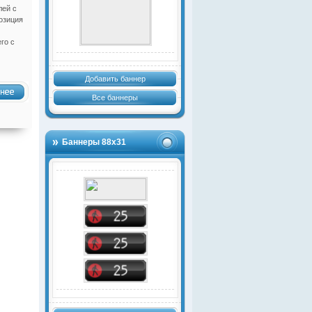
лей с
озиция
го с
Добавить баннер
Все баннеры
Баннеры 88х31