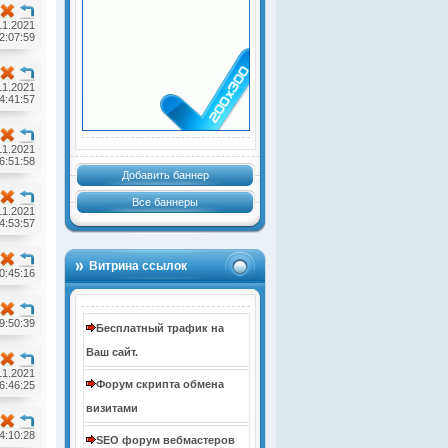
11.2021
2:07:59
11.2021
4:41:57
11.2021
6:51:58
Добавить баннер
Все баннеры
11.2021
4:53:57
Витрина ссылок
0:45:16
9:50:39
Бесплатный трафик на
Ваш сайт.
11.2021
Форум скрипта обмена
6:46:25
визитами
4:10:28
SEO форум вебмастеров