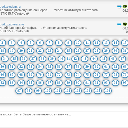
tp://lux-edem.ru
сплатное размещение баннеров. . . . Участник автомультикаталога
06.
STIC95.TK/auto-cat/
1
tp://lux.advear.site
чший баннерный трафик. . . . Участник автомультикаталога
06.
STIC95.TK/auto-cat/
0
2
3
4
5
6
7
8
9
10
11
12
13
14
15
18
19
20
21
22
23
24
25
26
27
28
29
30
31
34
35
36
37
38
39
40
41
42
43
44
45
46
47
50
51
52
53
54
55
56
57
58
59
60
61
62
63
66
67
68
69
70
71
72
73
74
75
76
77
78
79
82
83
84
85
86
87
88
89
90
91
92
93
94
95
97
98
99
100
101
102
103
104
105
106
сь может быть Ваше рекламное объявление...