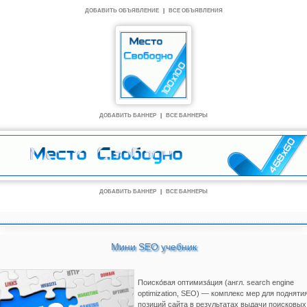
ДОБАВИТЬ ОБЪЯВЛЕНИЕ
|
ВСЕ ОБЪЯВЛЕНИЯ
ДОБАВИТЬ БАННЕР
|
ВСЕ БАННЕРЫ
ДОБАВИТЬ БАННЕР
|
ВСЕ БАННЕРЫ
Мини SEO учебник
Поиско́вая оптимиза́ция (англ. search engine
optimization, SEO) — комплекс мер для подняти
позиций сайта в результатах выдачи поисковых