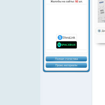
Жалобы на сайты:
92
шт.
Да
S
SferaLink
S
SPACEBUX
Полная статистика
Промо материалы