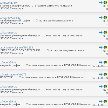
tp://bit.do/fLFpN
т прямых и реф ссылок. . . . Участник автомультикаталога
09.
STIC95.TK/auto-cat/
0
tp://lux.advear.site
чший баннерный трафик. . . . Участник автомультикаталога
08.
STIC95.TK/auto-cat/
1
tp://lux-edem.ru
сплатное размещение баннеров. . . . Участник автомультикаталога
08.
STIC95.TK/auto-cat/
0
tps://money-pigs.me/?i=1263
АРТ ! ПЛАТИТ БЕЗ ВЛОЖЕНИЙ !. . . . Участник автомультикаталога
08.
STIC95.TK/auto-cat/
0
tp://edem58.ru
ннерный трафик. . . . Участник автомультикаталога TESTIC95.TK/auto-cat/
07.11.2021 1
tp://raskruton.ru/ml/273
РАБОТОК . . . . Участник автомультикаталога TESTIC95.TK/auto-cat/
07.11.2021 0
tp://lux-edem.ru
сплатное размещение баннеров. . . . Участник автомультикаталога
07.
STIC95.TK/auto-cat/
0
tp://edem58.ru
ннерный трафик. . . . Участник автомультикаталога TESTIC95.TK/auto-cat/
06.11.2021 1