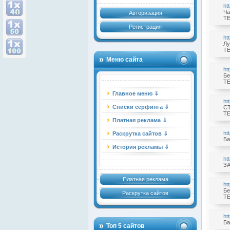
ht
Ча
Авторизация
TE
Регистрация
ht
Лу
TE
Меню сайта
ht
Бе
TE
Главное меню ⇓
ht
Списки серфинга ⇓
СТ
TE
Платная реклама ⇓
ht
Раскрутка сайтов ⇓
Ба
История рекламы ⇓
ht
ЗА
Платная реклама
ht
Бе
Раскрутка сайтов
TE
ht
Ба
Топ 5 сайтов