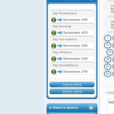
ht
Бе
TE
Просмотров: 4090
ht
Лу
TE
Просмотров: 4033
1
17
Просмотров: 3386
33
Просмотров: 3166
49
65
Просмотров: 2798
81
Список сайтов
Каталог сайтов
Зде
Новости проекта