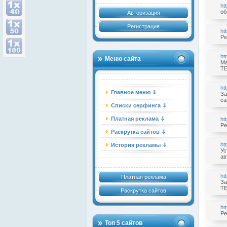
ht
об
Авторизация
Регистрация
ht
Ре
ht
Меню сайта
Ма
TE
ht
Главное меню ⇓
За
ca
Списки серфинга ⇓
Платная реклама ⇓
ht
Ре
Раскрутка сайтов ⇓
ht
История рекламы ⇓
Ус
ав
ht
Платная реклама
За
TE
Раскрутка сайтов
ht
Ре
Топ 5 сайтов