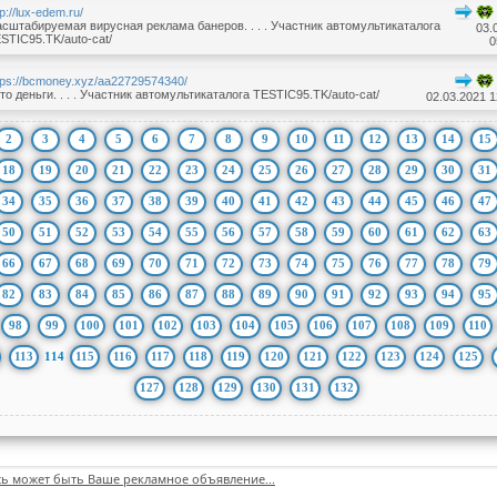
tp://lux-edem.ru/
сштабируемая вирусная реклама банеров. . . . Участник автомультикаталога
03.
STIC95.TK/auto-cat/
0
tps://bcmoney.xyz/aa22729574340/
то деньги. . . . Участник автомультикаталога TESTIC95.TK/auto-cat/
02.03.2021 1
2
3
4
5
6
7
8
9
10
11
12
13
14
15
18
19
20
21
22
23
24
25
26
27
28
29
30
31
34
35
36
37
38
39
40
41
42
43
44
45
46
47
50
51
52
53
54
55
56
57
58
59
60
61
62
63
66
67
68
69
70
71
72
73
74
75
76
77
78
79
82
83
84
85
86
87
88
89
90
91
92
93
94
95
98
99
100
101
102
103
104
105
106
107
108
109
110
113
114
115
116
117
118
119
120
121
122
123
124
125
127
128
129
130
131
132
сь может быть Ваше рекламное объявление...