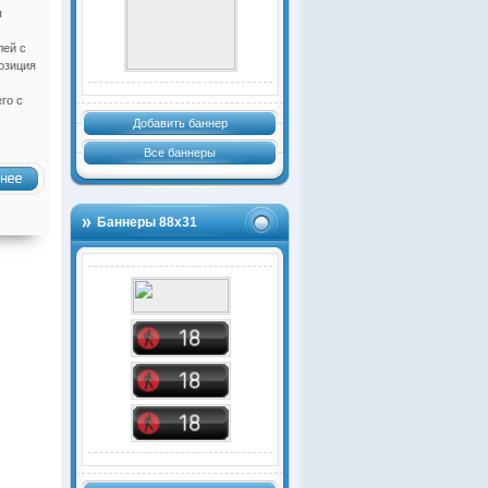
я
лей с
озиция
го с
Добавить баннер
Все баннеры
Баннеры 88х31