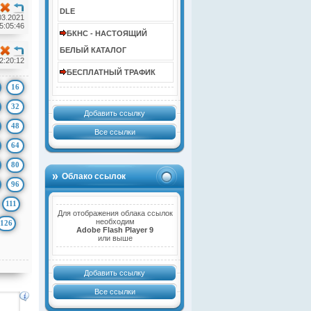
DLE
03.2021
5:05:46
БКНС - НАСТОЯЩИЙ
БЕЛЫЙ КАТАЛОГ
2:20:12
БЕСПЛАТНЫЙ ТРАФИК
16
32
Добавить ссылку
48
Все ссылки
64
80
Облако ссылок
96
111
Для отображения облака ссылок
необходим
126
Adobe Flash Player 9
или выше
Добавить ссылку
Все ссылки