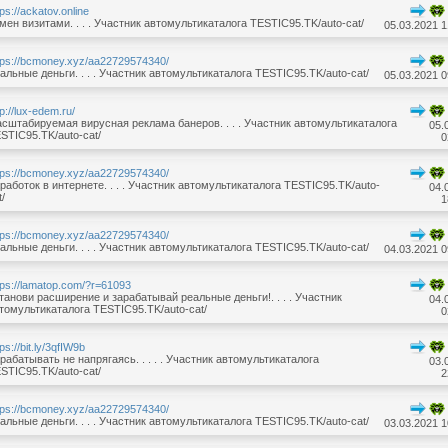
tps://ackatov.online
мен визитами. . . . Участник автомультикаталога TESTIC95.TK/auto-cat/
05.03.2021 1
tps://bcmoney.xyz/aa22729574340/
альные деньги. . . . Участник автомультикаталога TESTIC95.TK/auto-cat/
05.03.2021 0
tp://lux-edem.ru/
сштабируемая вирусная реклама банеров. . . . Участник автомультикаталога
05.
STIC95.TK/auto-cat/
0
tps://bcmoney.xyz/aa22729574340/
работок в интернете. . . . Участник автомультикаталога TESTIC95.TK/auto-
04.
t/
1
tps://bcmoney.xyz/aa22729574340/
альные деньги. . . . Участник автомультикаталога TESTIC95.TK/auto-cat/
04.03.2021 0
tps://lamatop.com/?r=61093
танови расширение и зарабатывай реальные деньги!. . . . Участник
04.
томультикаталога TESTIC95.TK/auto-cat/
0
tps://bit.ly/3qfIW9b
рабатывать не напрягаясь. . . . . Участник автомультикаталога
03.
STIC95.TK/auto-cat/
2
tps://bcmoney.xyz/aa22729574340/
альные деньги. . . . Участник автомультикаталога TESTIC95.TK/auto-cat/
03.03.2021 1