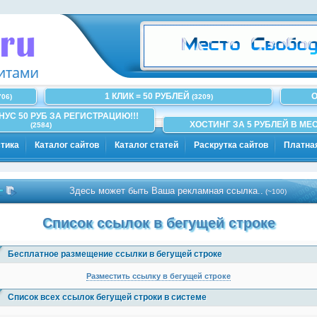
1 КЛИК = 50 РУБЛЕЙ
О
706)
(3209)
ОНУС 50 РУБ ЗА РЕГИСТРАЦИЮ!!!
ХОСТИНГ ЗА 5 РУБЛЕЙ В МЕС
(2584)
тика
Каталог сайтов
Каталог статей
Раскрутка сайтов
Платна
Здесь может быть Ваша рекламная ссылка..
(~100)
Список ссылок в бегущей строке
Бесплатное размещение ссылки в бегущей строке
Разместить ссылку в бегущей строке
Список всех ссылок бегущей строки в системе