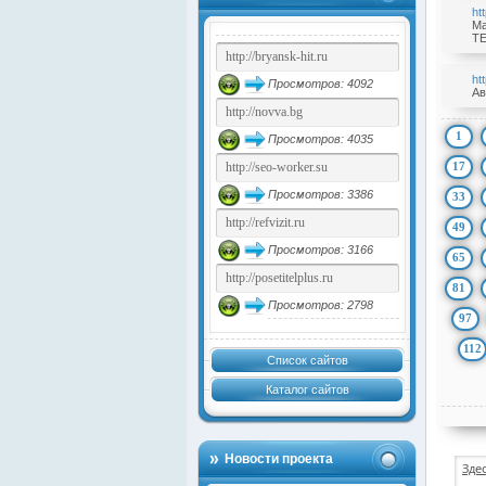
ht
Ма
TE
ht
Просмотров: 4092
Ав
1
Просмотров: 4035
17
Просмотров: 3386
33
49
Просмотров: 3166
65
81
Просмотров: 2798
97
112
Список сайтов
Каталог сайтов
Новости проекта
Зде