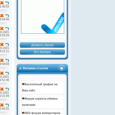
1:45:53
9:58:48
03.2021
2:53:29
Добавить баннер
03.2021
8:12:11
Все баннеры
9:59:03
Витрина ссылок
03.2021
2:51:48
Бесплатный трафик на
Ваш сайт.
03.2021
2:21:59
Форум скрипта обмена
визитами
0:58:31
SEO форум вебмастеров