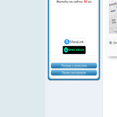
Жалобы на сайты:
92
шт.
S
SferaLink
Да
S
SPACEBUX
Полная статистика
Промо материалы