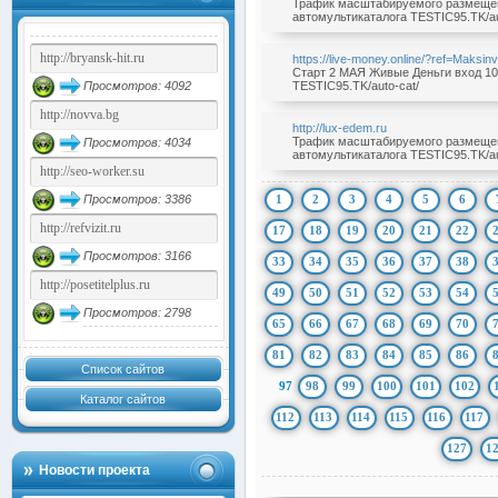
Трафик масштабируемого размещения
автомультикаталога TESTIC95.TK/au
https://live-money.online/?ref=Maksin
Старт 2 МАЯ Живые Деньги вход 100р
Просмотров: 4092
TESTIC95.TK/auto-cat/
http://lux-edem.ru
Трафик масштабируемого размещения
Просмотров: 4034
автомультикаталога TESTIC95.TK/au
1
2
3
4
5
6
Просмотров: 3386
17
18
19
20
21
22
Просмотров: 3166
33
34
35
36
37
38
49
50
51
52
53
54
Просмотров: 2798
65
66
67
68
69
70
81
82
83
84
85
86
Список сайтов
97
98
99
100
101
102
Каталог сайтов
112
113
114
115
116
117
127
1
Новости проекта