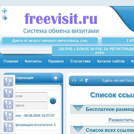
Диета от искусственного интеллекта.
1 К
(706)
150 РУБ x БОНУС 50 РУБ ЗА РЕГИСТРАЦИ
(2584)
Главная
Контакты
Правила
Статистика
Каталог сайтов
К
Авторизация
Здесь может быть Ва
Список ссыл
Бесплатное размещ
У нас - 06.08.2026
14:37:37
Разместить
Информация посетителя ⇓
Список всех ссылок