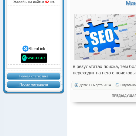
Мин
Жалобы на сайты:
92
шт.
S
SferaLink
S
SPACEBUX
в результатах поиска, тем б
переходит на него с поисковы
Полная статистика
Промо материалы
Дата: 17 марта 2014
Опублико
ПРЕДЫДУЩАЯ