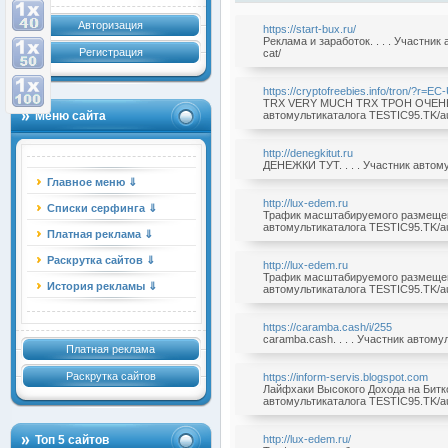
Авторизация
https://start-bux.ru/
Реклама и заработок. . . . Участни
Регистрация
cat/
https://cryptofreebies.info/tron/?r=E
TRX VERY MUCH TRX ТРОН ОЧЕНЬ М
Меню сайта
автомультикаталога TESTIC95.TK/au
http://denegkitut.ru
ДЕНЕЖКИ ТУТ. . . . Участник автому
Главное меню ⇓
http://lux-edem.ru
Списки серфинга ⇓
Трафик масштабируемого размещения
автомультикаталога TESTIC95.TK/au
Платная реклама ⇓
Раскрутка сайтов ⇓
http://lux-edem.ru
Трафик масштабируемого размещения
История рекламы ⇓
автомультикаталога TESTIC95.TK/au
https://caramba.cash/i/255
caramba.cash. . . . Участник автому
Платная реклама
Раскрутка сайтов
https://inform-servis.blogspot.com
Лайфхаки Высокого Дохода на Биткои
автомультикаталога TESTIC95.TK/au
Топ 5 сайтов
http://lux-edem.ru/