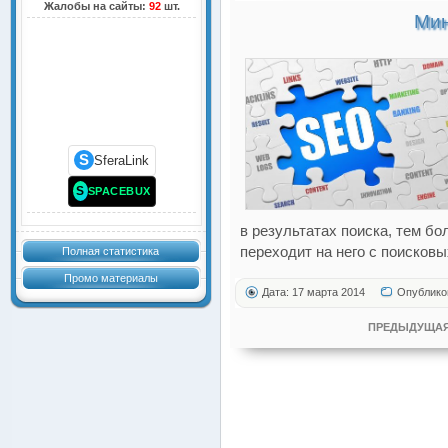
Жалобы на сайты:
92
шт.
Мин
S
SferaLink
S
SPACEBUX
в результатах поиска, тем б
переходит на него с поисковы
Полная статистика
Промо материалы
Дата: 17 марта 2014
Опублико
ПРЕДЫДУЩАЯ