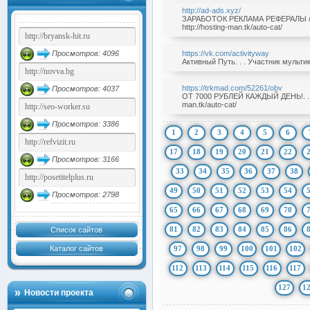
http://ad-ads.xyz/
ЗАРАБОТОК РЕКЛАМА РЕФЕРАЛЫ / AD
http://hosting-man.tk/auto-cat/
Просмотров: 4096
https://vk.com/activityway
Активный Путь. . . Участник мультика
https://trkmad.com/52261/obv
Просмотров: 4037
ОТ 7000 РУБЛЕЙ КАЖДЫЙ ДЕНЬ!. . . 
man.tk/auto-cat/
Просмотров: 3386
1
2
3
4
5
6
17
18
19
20
21
22
Просмотров: 3166
33
34
35
36
37
38
49
50
51
52
53
54
Просмотров: 2798
65
66
67
68
69
70
81
82
83
84
85
86
Список сайтов
Каталог сайтов
97
98
99
100
101
102
112
113
114
115
116
117
127
1
Новости проекта