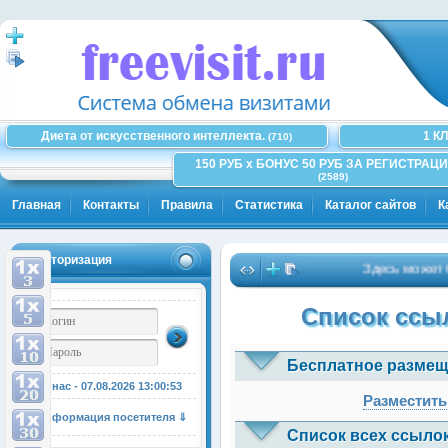
Диета от искусственного интеллекта.
1 К
(710)
150 РУБ x БОНУС 50 РУБ ЗА РЕГИСТРАЦИ
(2589)
Главная
Контакты
Правила
Статистика
Каталог сайтов
К
Авторизация
Здесь может быт
Список ссыл
Бесплатное размещ
У нас - 07.08.2026
13:00:54
Разместить
Информация посетителя ⇓
Список всех ссылок