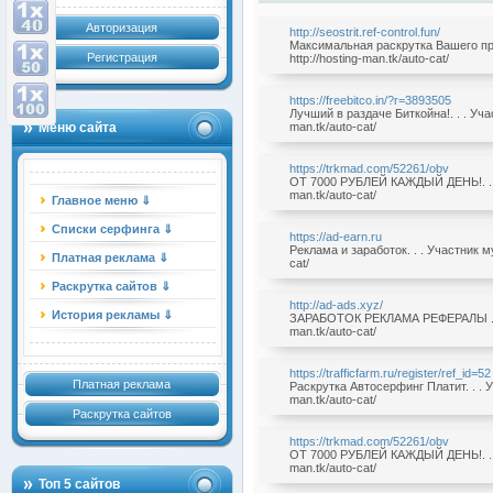
Авторизация
http://seostrit.ref-control.fun/
Максимальная раскрутка Вашего про
Регистрация
http://hosting-man.tk/auto-cat/
https://freebitco.in/?r=3893505
Лучший в раздаче Биткойна!. . . Учас
Меню сайта
man.tk/auto-cat/
https://trkmad.com/52261/obv
ОТ 7000 РУБЛЕЙ КАЖДЫЙ ДЕНЬ!. . . 
man.tk/auto-cat/
Главное меню ⇓
Списки серфинга ⇓
https://ad-earn.ru
Реклама и заработок. . . Участник му
Платная реклама ⇓
cat/
Раскрутка сайтов ⇓
http://ad-ads.xyz/
История рекламы ⇓
ЗАРАБОТОК РЕКЛАМА РЕФЕРАЛЫ . . . 
man.tk/auto-cat/
https://trafficfarm.ru/register/ref_id=52
Платная реклама
Раскрутка Автосерфинг Платит. . . У
man.tk/auto-cat/
Раскрутка сайтов
https://trkmad.com/52261/obv
ОТ 7000 РУБЛЕЙ КАЖДЫЙ ДЕНЬ!. . . 
man.tk/auto-cat/
Топ 5 сайтов