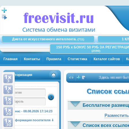
Диета от искусственного интеллекта.
1 К
(711)
150 РУБ x БОНУС 50 РУБ ЗА РЕГИСТРАЦИ
(2590)
Главная
Контакты
Правила
Статистика
Каталог сайтов
К
Авторизация
Здесь может быть В
Список ссыл
Бесплатное размещ
У нас - 08.08.2026
17:14:23
Разместить
Информация посетителя ⇓
Список всех ссылок