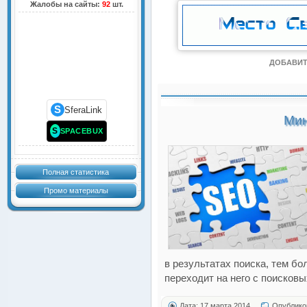
Жалобы на сайты:
92
шт.
ДОБАВИТ
S
SferaLink
Мин
S
SPACEBUX
Полная статистика
Промо материалы
в результатах поиска, тем б
переходит на него с поисковы
Дата: 17 марта 2014
Опублико