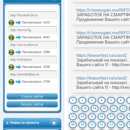
https://r.honeygain.me/IN
ЗАРАБОТОК НА СМАРТФО
Продвижение Вашего сайта !!!
Просмотров: 4103
https://r.honeygain.me/IN
ЗАРАБОТОК НА СМАРТФО
Просмотров: 4041
Продвижение Вашего сайта !!!
Просмотров: 3386
https://teaserfast.ru/u/asd2
Зарабатывай на показах!
Вашего сайта !!! - http://seo-
Просмотров: 3166
https://teaserfast.ru/u/asd2
Просмотров: 2798
Зарабатывай на показах!
Вашего сайта !!! - http://seo-
Список сайтов
1
2
3
4
5
6
Каталог сайтов
17
18
19
20
21
22
33
34
35
36
37
38
Новости проекта
49
50
51
52
53
54