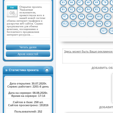
65
66
67
68
69
70
Открытие проекта.
Авг
81
82
83
84
85
86
Уважаемые
08
пользователи,
приветствуем всех в
97
98
99
100
101
102
нашей новой системе
обмена интернет-трафиком и
112
113
114
115
116
117
раскрутки веб-сайтов. Сервис
предназначен для обмена
визитами, посещениями и
127
1
бесплатного продвижения
интернет-ресурсов.…
Читать далее
Здесь может быть Ваше рекламное 
Архив новостей
ДОБАВИТЬ О
Статистика проекта
Дата открытия: 30.07.2020г.
Сервис работает: 2201-й день
Дата на сервере: 08.08.2026г.
Время на сервере: 17:14
Сайтов в базе: 258 шт.
Сайтов просмотрено: 191816
ДОБАВИТ
Пользователей: 252