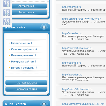
Авторизация
http://edem58.ru
Баннерный трафик. . . . Участник а
Регистрация
https://tinkoff.ru/sl/7lWwNqUh46P
Лучшее от Тинькофф. . . . Участни
cat/
Меню сайта
http://lux-edem.ru
Бесплатное размещение баннеров. .
TESTIC95.TK/auto-cat/
Главное меню ⇓
http://edem58.chatovod.ru
Списки серфинга ⇓
Чат прямых и реф ссылок. . . . Уча
TESTIC95.TK/auto-cat/
Платная реклама ⇓
Раскрутка сайтов ⇓
http://edem58.ru
Баннерный трафик. . . . Участник а
История рекламы ⇓
http://lux-edem.ru
Бесплатное размещение баннеров. .
TESTIC95.TK/auto-cat/
Платная реклама
Раскрутка сайтов
http://edem58.chatovod.ru
Чат прямых и реф ссылок. . . . Уча
TESTIC95.TK/auto-cat/
Топ 5 сайтов
https://lbmoney.xyz/ba19253736149/