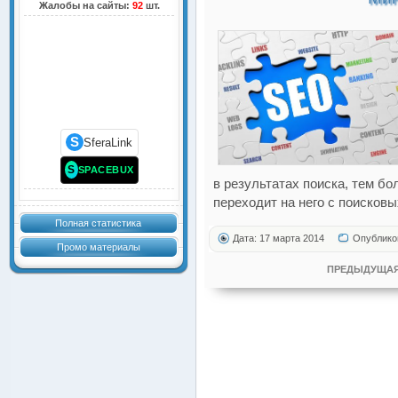
Жалобы на сайты:
92
шт.
S
SferaLink
S
SPACEBUX
в результатах поиска, тем б
переходит на него с поисковы
Полная статистика
Дата: 17 марта 2014
Опублико
Промо материалы
ПРЕДЫДУЩАЯ