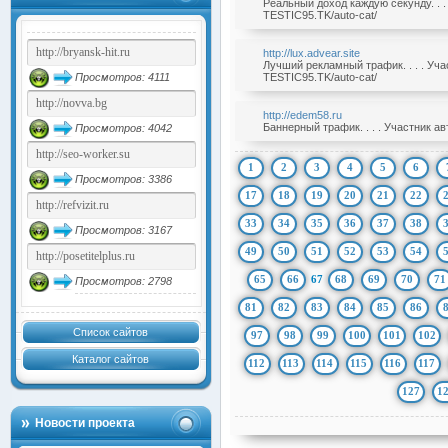
Реальный доход каждую секунду. . .
TESTIC95.TK/auto-cat/
http://lux.advear.site
Лучший рекламный трафик. . . . Уч
Просмотров: 4111
TESTIC95.TK/auto-cat/
http://edem58.ru
Баннерный трафик. . . . Участник а
Просмотров: 4042
1
2
3
4
5
6
Просмотров: 3386
17
18
19
20
21
22
33
34
35
36
37
38
Просмотров: 3167
49
50
51
52
53
54
65
66
67
68
69
70
71
Просмотров: 2798
81
82
83
84
85
86
Список сайтов
97
98
99
100
101
102
Каталог сайтов
112
113
114
115
116
117
127
1
Новости проекта