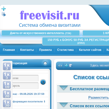
Диета от искусственного интеллекта.
1 К
(726)
150 РУБ x БОНУС 50 РУБ ЗА РЕГИСТРАЦИ
(2592)
Главная
Контакты
Правила
Статистика
Каталог сайтов
К
Авторизация
Здесь может бы
Список ссыл
Бесплатное размещ
У нас - 09.08.2026
19:38:00
Разместить
Информация посетителя ⇓
Список всех ссылок