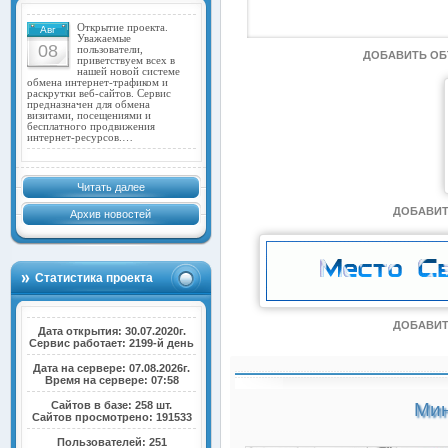
Открытие проекта.
Авг
Уважаемые
08
пользователи,
ДОБАВИТЬ О
приветствуем всех в
нашей новой системе
обмена интернет-трафиком и
раскрутки веб-сайтов. Сервис
предназначен для обмена
визитами, посещениями и
бесплатного продвижения
интернет-ресурсов.…
Читать далее
ДОБАВИТ
Архив новостей
Статистика проекта
ДОБАВИТ
Дата открытия: 30.07.2020г.
Сервис работает: 2199-й день
Дата на сервере: 07.08.2026г.
Время на сервере: 07:58
Сайтов в базе: 258 шт.
Мин
Сайтов просмотрено: 191533
Пользователей: 251