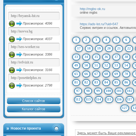
http://mgbs-ok.ru
online mgbs
Просмотров: 4096
https://ads-lot.ru/?uid=547
Сервис витрин и ссылок. Автовыпла
Просмотров: 4037
1
2
3
4
5
6
17
18
19
20
21
22
Просмотров: 3386
33
34
35
36
37
38
49
50
51
52
53
54
Просмотров: 3166
65
66
67
68
69
70
81
82
83
84
85
86
Просмотров: 2798
97
98
99
100
101
102
112
113
114
115
116
117
Список сайтов
127
1
Каталог сайтов
Новости проекта
Здесь может быть Ваше рекламное 