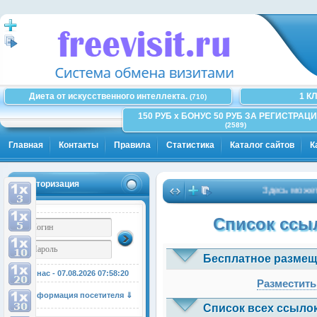
Диета от искусственного интеллекта.
1 К
(710)
150 РУБ x БОНУС 50 РУБ ЗА РЕГИСТРАЦИ
(2589)
Главная
Контакты
Правила
Статистика
Каталог сайтов
К
Авторизация
Здесь может бы
Список ссыл
Бесплатное размещ
У нас - 07.08.2026
07:58:21
Разместить
Информация посетителя ⇓
Список всех ссылок