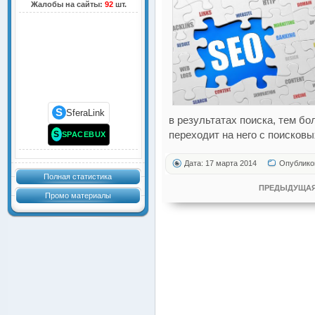
Жалобы на сайты:
92
шт.
S
SferaLink
в результатах поиска, тем б
S
переходит на него с поисковы
SPACEBUX
Дата: 17 марта 2014
Опублико
Полная статистика
ПРЕДЫДУЩАЯ
Промо материалы