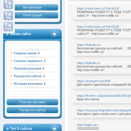
Авторизация
https://referzone.ru/?ref=8118
РЕФЕРАЛЫ ПОБЕГУТ К ТЕБЕ ТОЛПО
Регистрация
сайта !!! - http://seo-traffik.ru/
https://referzone.ru/?ref=8118
РЕФЕРАЛЫ ПОБЕГУТ К ТЕБЕ ТОЛПО
Меню сайта
сайта !!! - http://seo-traffik.ru/
https://baksiki.ru
Бесплатная раскрутка сайтов!. . .
http://seo-traffik.ru/
Главное меню ⇓
Списки серфинга ⇓
https://baksiki.ru
Бесплатная раскрутка сайтов!. . .
Платная реклама ⇓
http://seo-traffik.ru/
Раскрутка сайтов ⇓
https://evergem.io/r/605
История рекламы ⇓
Для крипто дропперов очередной б
https://freetrx.ru/goadvban200x300.p
Кран без капчи
Платная реклама
Раскрутка сайтов
https://easyearningvinternete.blogsp
Заходите здесь много мест для ре
http://mgbs.pro
Топ 5 сайтов
111111111111111