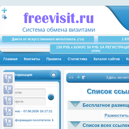
Диета от искусственного интеллекта.
1 К
(710)
150 РУБ x БОНУС 50 РУБ ЗА РЕГИСТРАЦИ
(2589)
Главная
Контакты
Правила
Статистика
Каталог сайтов
К
Авторизация
Здесь может быт
Список ссыл
Бесплатное размещ
У нас - 07.08.2026
16:17:22
Разместить
Информация посетителя ⇓
Список всех ссылок