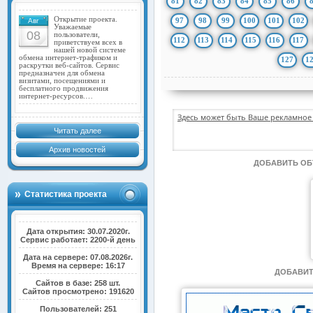
81
82
83
84
85
86
Открытие проекта.
97
98
99
100
101
102
Авг
Уважаемые
08
пользователи,
112
113
114
115
116
117
приветствуем всех в
нашей новой системе
обмена интернет-трафиком и
127
1
раскрутки веб-сайтов. Сервис
предназначен для обмена
визитами, посещениями и
бесплатного продвижения
интернет-ресурсов.…
Здесь может быть Ваше рекламное 
Читать далее
Архив новостей
ДОБАВИТЬ О
Статистика проекта
Дата открытия: 30.07.2020г.
Сервис работает: 2200-й день
Дата на сервере: 07.08.2026г.
Время на сервере: 16:17
ДОБАВИТ
Сайтов в базе: 258 шт.
Сайтов просмотрено: 191620
Пользователей: 251