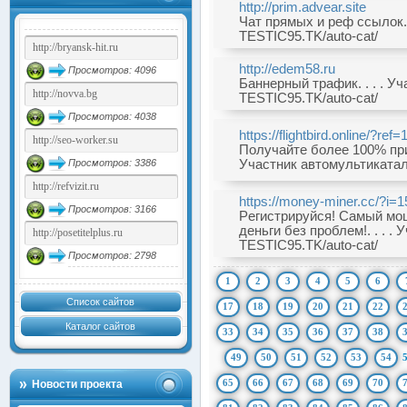
http://prim.advear.site
Чат прямых и реф ссылок. 
TESTIC95.TK/auto-cat/
http://edem58.ru
Просмотров: 4096
Баннерный трафик. . . . У
TESTIC95.TK/auto-cat/
Просмотров: 4038
https://flightbird.online/?ref
Получайте более 100% приб
Просмотров: 3386
Участник автомультикатал
https://money-miner.cc/?i=
Просмотров: 3166
Pегистрируйся! Самый мо
деньги без проблем!. . . .
TESTIC95.TK/auto-cat/
Просмотров: 2798
1
2
3
4
5
6
Список сайтов
17
18
19
20
21
22
Каталог сайтов
33
34
35
36
37
38
49
50
51
52
53
54
65
66
67
68
69
70
Новости проекта