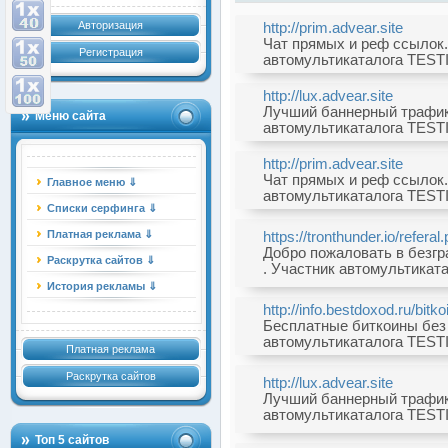
Авторизация
http://prim.advear.site
Чат прямых и реф ссылок. .
Регистрация
автомультикаталога TESTI
http://lux.advear.site
Лучший баннерный трафик. 
Меню сайта
автомультикаталога TESTI
http://prim.advear.site
Чат прямых и реф ссылок. .
Главное меню ⇓
автомультикаталога TESTI
Списки серфинга ⇓
Платная реклама ⇓
https://tronthunder.io/refer
Добро пожаловать в безгра
Раскрутка сайтов ⇓
. Участник автомультиката
История рекламы ⇓
http://info.bestdoxod.ru/bitko
Бесплатные биткоины без в
автомультикаталога TESTI
Платная реклама
Раскрутка сайтов
http://lux.advear.site
Лучший баннерный трафик. 
автомультикаталога TESTI
Топ 5 сайтов