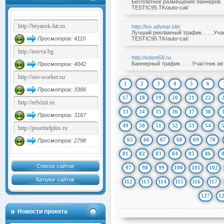
Бесплатное размещение баннеров. .
TESTIC95.TK/auto-cat/
http://lux.advear.site
Лучший рекламный трафик. . . . Уч
Просмотров: 4110
TESTIC95.TK/auto-cat/
http://edem58.ru
Баннерный трафик. . . . Участник а
Просмотров: 4042
1
2
3
4
5
6
Просмотров: 3386
17
18
19
20
21
22
33
34
35
36
37
38
Просмотров: 3167
49
50
51
52
53
54
65
66
67
68
69
70
Просмотров: 2798
81
82
83
84
85
86
Список сайтов
97
98
99
100
101
102
Каталог сайтов
112
113
114
115
116
117
127
1
Новости проекта