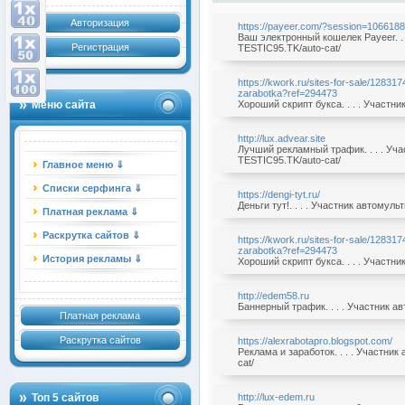
Авторизация
https://payeer.com/?session=106618
Ваш электронный кошелек Payeer. . 
Регистрация
TESTIC95.TK/auto-cat/
https://kwork.ru/sites-for-sale/12831
zarabotka?ref=294473
Меню сайта
Хороший скрипт букса. . . . Участн
http://lux.advear.site
Лучший рекламный трафик. . . . Уч
TESTIC95.TK/auto-cat/
Главное меню ⇓
Списки серфинга ⇓
https://dengi-tyt.ru/
Деньги тут!. . . . Участник автомул
Платная реклама ⇓
Раскрутка сайтов ⇓
https://kwork.ru/sites-for-sale/12831
zarabotka?ref=294473
История рекламы ⇓
Хороший скрипт букса. . . . Участн
http://edem58.ru
Баннерный трафик. . . . Участник а
Платная реклама
Раскрутка сайтов
https://alexrabotapro.blogspot.com/
Реклама и заработок. . . . Участни
cat/
Топ 5 сайтов
http://lux-edem.ru