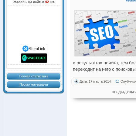
Жалобы на сайты:
92
шт.
S
SferaLink
S
SPACEBUX
в результатах поиска, тем б
переходит на него с поисковы
Полная статистика
Дата: 17 марта 2014
Опублико
Промо материалы
ПРЕДЫДУЩАЯ