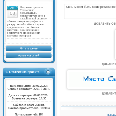
Здесь может быть Ваше рекламное 
Открытие проекта.
Авг
Уважаемые
08
пользователи,
приветствуем всех в
нашей новой системе
обмена интернет-трафиком и
ДОБАВИТЬ О
раскрутки веб-сайтов. Сервис
предназначен для обмена
визитами, посещениями и
бесплатного продвижения
интернет-ресурсов.…
Читать далее
Архив новостей
ДОБАВИТ
Статистика проекта
Дата открытия: 30.07.2020г.
Сервис работает: 2201-й день
ДОБАВИТ
Дата на сервере: 09.08.2026г.
Время на сервере: 14:30
Сайтов в базе: 258 шт.
Сайтов просмотрено: 192004
Мин
Пользователей: 254