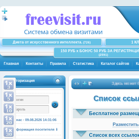
Диета от искусственного интеллекта.
1 К
(726)
150 РУБ x БОНУС 50 РУБ ЗА РЕГИСТРАЦИ
(2591)
Главная
Контакты
Правила
Статистика
Каталог сайтов
К
Авторизация
Здесь может быть
Список ссыл
Бесплатное размещ
У нас - 09.08.2026
14:31:06
Разместить
Информация посетителя ⇓
Список всех ссылок