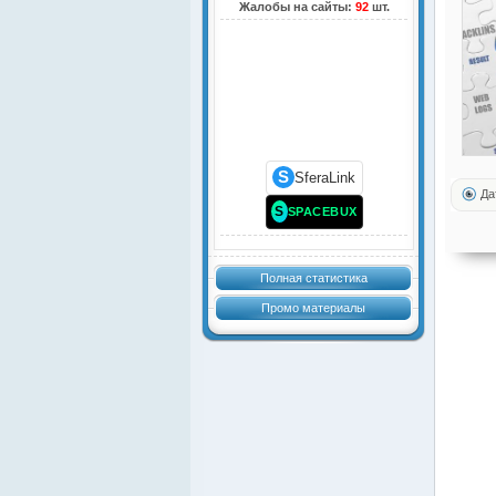
Жалобы на сайты:
92
шт.
S
SferaLink
Да
S
SPACEBUX
Полная статистика
Промо материалы