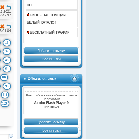
DLE
11.2021
БКНС - НАСТОЯЩИЙ
7:47:37
БЕЛЫЙ КАТАЛОГ
6:01:04
БЕСПЛАТНЫЙ ТРАФИК
16
Добавить ссылку
32
Все ссылки
48
64
80
Облако ссылок
96
111
Для отображения облака ссылок
необходим
Adobe Flash Player 9
126
или выше
Добавить ссылку
Все ссылки