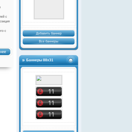
я
лей с
озиция
го с
Добавить баннер
Все баннеры
Баннеры 88х31