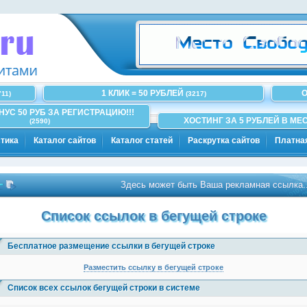
1 КЛИК = 50 РУБЛЕЙ
О
711)
(3217)
ОНУС 50 РУБ ЗА РЕГИСТРАЦИЮ!!!
ХОСТИНГ ЗА 5 РУБЛЕЙ В МЕС
(2590)
тика
Каталог сайтов
Каталог статей
Раскрутка сайтов
Платна
Здесь может быть Ваша рекламная ссылка..
(~100
Список ссылок в бегущей строке
Бесплатное размещение ссылки в бегущей строке
Разместить ссылку в бегущей строке
Список всех ссылок бегущей строки в системе