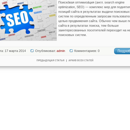
Поиско́вая оптимиза́ция (англ. search engine
optimization, SEO) — комплекс мер для подняти
позиций сайта в результатах выдачи поисковых
систем по определенным запросам пользовате
целью продвижения сайта. Обычно чем выше п
сайта в результатах поиска, тем больше
заинтересованных посетителей переходит на не
поисковых систем.
та: 17 марта 2014
Опубликовал:
admin
Комментариев: 0
ПРЕДЫДУЩАЯ СТАТЬЯ
|
АРХИВ ВСЕХ СТАТЕЙ