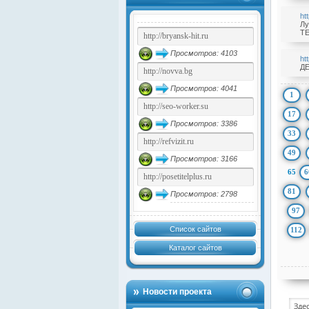
ht
Лу
TE
Просмотров: 4103
ht
ДЕ
Просмотров: 4041
1
17
Просмотров: 3386
33
49
Просмотров: 3166
65
6
81
Просмотров: 2798
97
Список сайтов
112
Каталог сайтов
Новости проекта
Зде