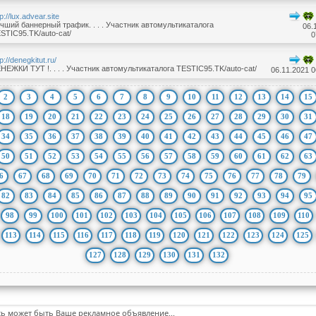
tp://lux.advear.site
чший баннерный трафик. . . . Участник автомультикаталога
06.
STIC95.TK/auto-cat/
0
tp://denegkitut.ru/
НЕЖКИ ТУТ !. . . . Участник автомультикаталога TESTIC95.TK/auto-cat/
06.11.2021 0
2
3
4
5
6
7
8
9
10
11
12
13
14
15
18
19
20
21
22
23
24
25
26
27
28
29
30
31
34
35
36
37
38
39
40
41
42
43
44
45
46
47
50
51
52
53
54
55
56
57
58
59
60
61
62
63
6
67
68
69
70
71
72
73
74
75
76
77
78
79
82
83
84
85
86
87
88
89
90
91
92
93
94
95
98
99
100
101
102
103
104
105
106
107
108
109
110
113
114
115
116
117
118
119
120
121
122
123
124
125
127
128
129
130
131
132
сь может быть Ваше рекламное объявление...