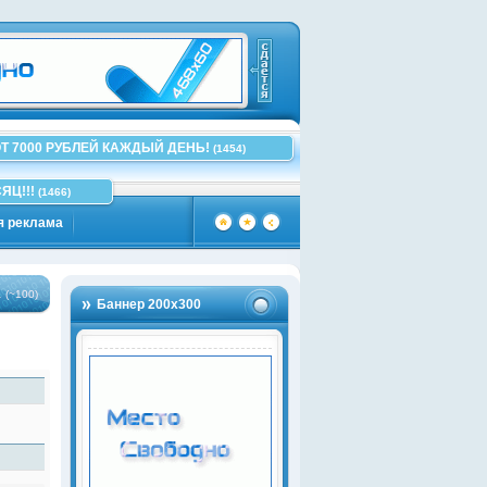
Т 7000 РУБЛЕЙ КАЖДЫЙ ДЕНЬ!
(1454)
ЯЦ!!!
(1466)
я реклама
)
Баннер 200х300