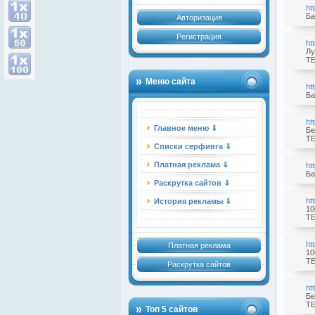
ht
Ба
Авторизация
Регистрация
ht
Лу
TE
Меню сайта
ht
Ба
ht
Главное меню ⇓
Бе
TE
Списки серфинга ⇓
Платная реклама ⇓
ht
Ба
Раскрутка сайтов ⇓
ht
История рекламы ⇓
10
TE
ht
Платная реклама
10
TE
Раскрутка сайтов
ht
Бе
TE
Топ 5 сайтов