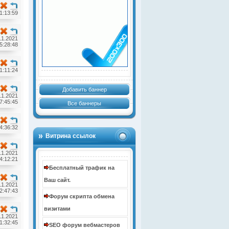
1:13:59
11.2021
5:28:48
1:11:24
Добавить баннер
11.2021
7:45:45
Все баннеры
4:36:32
Витрина ссылок
11.2021
4:12:21
Бесплатный трафик на
Ваш сайт.
11.2021
2:47:43
Форум скрипта обмена
визитами
11.2021
1:32:45
SEO форум вебмастеров