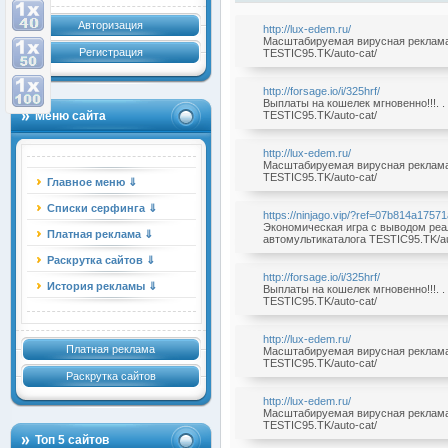
Авторизация
http://lux-edem.ru/
Масштабируемая вирусная реклама б
Регистрация
TESTIC95.TK/auto-cat/
http://forsage.io/i/325hrf/
Выплаты на кошелек мгновенно!!!. .
Меню сайта
TESTIC95.TK/auto-cat/
http://lux-edem.ru/
Масштабируемая вирусная реклама б
TESTIC95.TK/auto-cat/
Главное меню ⇓
Списки серфинга ⇓
https://ninjago.vip/?ref=07b814a1757
Экономическая игра с выводом реаль
Платная реклама ⇓
автомультикаталога TESTIC95.TK/au
Раскрутка сайтов ⇓
http://forsage.io/i/325hrf/
История рекламы ⇓
Выплаты на кошелек мгновенно!!!. .
TESTIC95.TK/auto-cat/
http://lux-edem.ru/
Платная реклама
Масштабируемая вирусная реклама б
TESTIC95.TK/auto-cat/
Раскрутка сайтов
http://lux-edem.ru/
Масштабируемая вирусная реклама б
TESTIC95.TK/auto-cat/
Топ 5 сайтов