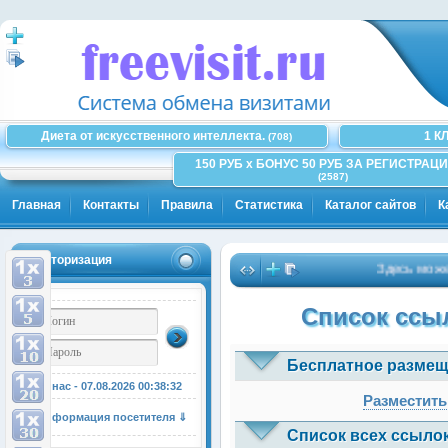
Диета от искусственного интеллекта.
1 К
(708)
150 РУБ x БОНУС 50 РУБ ЗА РЕГИСТРАЦИ
(2587)
Главная
Контакты
Правила
Статистика
Каталог сайтов
К
Авторизация
Здесь может б
Список ссыл
Бесплатное размещ
У нас - 07.08.2026
00:38:33
Разместить
Информация посетителя ⇓
Список всех ссылок