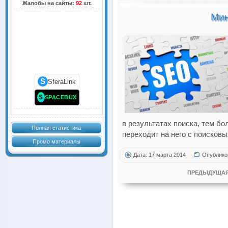
Жалобы на сайты:
92
шт.
Мин
S
SferaLink
S
SPACEBUX
в результатах поиска, тем б
Полная статистика
переходит на него с поисковы
Промо материалы
Дата: 17 марта 2014
Опублико
ПРЕДЫДУЩАЯ