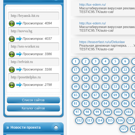
http://lux-edem.ru/
Масштабируемая вирусная реклама б
TESTIC95.TK/auto-cat/
Просмотров: 4094
http://lux-edem.ru/
Масштабируемая вирусная реклама б
TESTIC95.TK/auto-cat/
Просмотров: 4037
https://teaserfast.ru/u/Deluxlaw
Реальная денежная партнерка. . . .
TESTIC95.TK/auto-cat/
Просмотров: 3386
1
2
3
4
5
6
Просмотров: 3166
17
18
19
20
21
22
33
34
35
36
37
38
Просмотров: 2798
49
50
51
52
53
54
65
66
67
68
69
70
Список сайтов
81
82
83
84
85
86
Каталог сайтов
97
98
99
100
101
102
112
113
114
115
116
117
Новости проекта
127
1