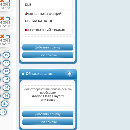
01.2021
DLE
9:37:38
БКНС - НАСТОЯЩИЙ
БЕЛЫЙ КАТАЛОГ
01.2021
1:22:08
БЕСПЛАТНЫЙ ТРАФИК
01.2021
1:02:26
Добавить ссылку
16
Все ссылки
32
48
Облако ссылок
64
80
Для отображения облака ссылок
необходим
96
Adobe Flash Player 9
или выше
111
126
Добавить ссылку
Все ссылки