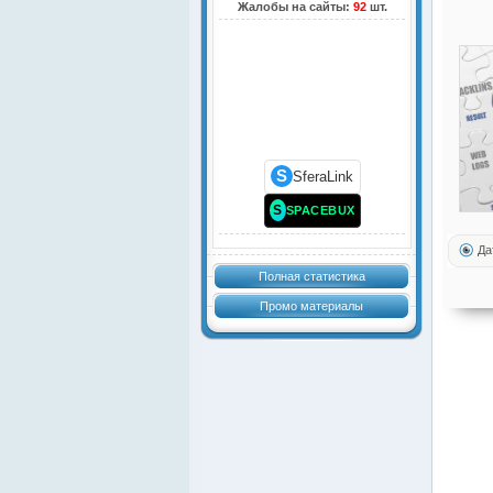
Жалобы на сайты:
92
шт.
S
SferaLink
S
SPACEBUX
Да
Полная статистика
Промо материалы