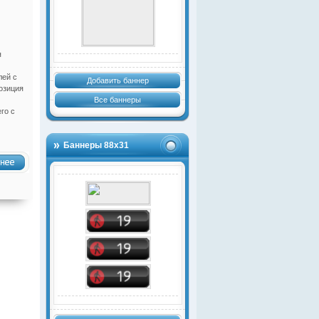
я
лей с
Добавить баннер
озиция
Все баннеры
го с
Баннеры 88х31