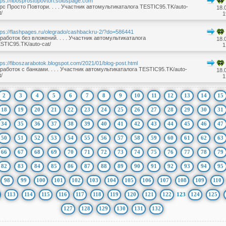
tps://fibosprostopovtori.soluspage.com
рс Просто Повтори. . . . Участник автомультикаталога TESTIC95.TK/auto-
18.
t/
1
tps://flashpages.ru/olegrado/cashbackru-2/?do=586441
работок без вложений. . . . Участник автомультикаталога
18.
STIC95.TK/auto-cat/
1
tps://fiboszarabotok.blogspot.com/2021/01/blog-post.html
работок с банками. . . . Участник автомультикаталога TESTIC95.TK/auto-
18.
t/
1
2
3
4
5
6
7
8
9
10
11
12
13
14
15
18
19
20
21
22
23
24
25
26
27
28
29
30
31
34
35
36
37
38
39
40
41
42
43
44
45
46
47
50
51
52
53
54
55
56
57
58
59
60
61
62
63
66
67
68
69
70
71
72
73
74
75
76
77
78
79
82
83
84
85
86
87
88
89
90
91
92
93
94
95
98
99
100
101
102
103
104
105
106
107
108
109
110
113
114
115
116
117
118
119
120
121
122
123
124
125
127
128
129
130
131
132