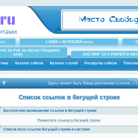
1 КЛИК = 50 РУБЛЕЙ
О
707)
(3210)
ОНУС 50 РУБ ЗА РЕГИСТРАЦИЮ!!!
ХОСТИНГ ЗА 5 РУБЛЕЙ В МЕС
(2586)
тика
Каталог сайтов
Каталог статей
Раскрутка сайтов
Платна
Здесь может быть Ваша рекламная ссылка..
(~100)
Список ссылок в бегущей строке
Бесплатное размещение ссылки в бегущей строке
Разместить ссылку в бегущей строке
Список всех ссылок бегущей строки в системе