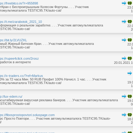
tps://freebitco.in/?r=955898
тКран с Беспроигрышным Колесом Фортуны. . . . Участник
23.
томультикаталога TESTIC95.TK/auto-cat/
1
tps://t.me/zarabotok_2021_10
формация о реальном заработке. . . . Участник автомультикаталога
22.
STIC95.TK/auto-cat/
2
tps://bit.ly/2LVUZKL
мый Жирный Биткоин Кран. . . . Участник автомультикаталога
22.
STIC95.TK/auto-cat/
1
tps://rupee4click.com/2rosz
работок в интернете
20.01.2021 1
tps://x-traders.cc/?ref=Markus
0% за 72 часа Мин. 50 RUB Профит 100% Начисл. 1 час. . . . Участник
19.
томультикаталога TESTIC95.TK/auto-cat/
1
tp://lux-edem.ru/
сштабируемая вирусная реклама банеров. . . . Участник автомультикаталога
19.
STIC95.TK/auto-cat/
0
tps://fibosprostopovtori.soluspage.com
рс Просто Повтори. . . . Участник автомультикаталога TESTIC95.TK/auto-
18.
t/
2