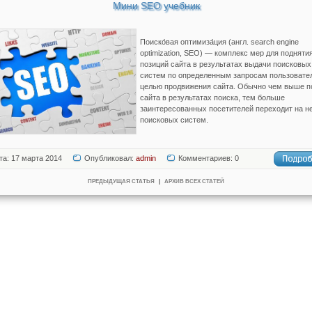
Мини SEO учебник
Поиско́вая оптимиза́ция (англ. search engine
optimization, SEO) — комплекс мер для подняти
позиций сайта в результатах выдачи поисковых
систем по определенным запросам пользовате
целью продвижения сайта. Обычно чем выше п
сайта в результатах поиска, тем больше
заинтересованных посетителей переходит на не
поисковых систем.
та: 17 марта 2014
Опубликовал:
admin
Комментариев: 0
ПРЕДЫДУЩАЯ СТАТЬЯ
|
АРХИВ ВСЕХ СТАТЕЙ