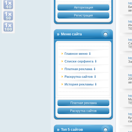
ht
Би
Авторизация
ав
Регистрация
ht
Ин
TE
Меню сайта
ht
Са
TE
Главное меню ⇓
ht
Списки серфинга ⇓
За
Платная реклама ⇓
ht
Раскрутка сайтов ⇓
20
ав
История рекламы ⇓
ht
Ма
Платная реклама
TE
Раскрутка сайтов
ht
Ку
ca
Топ 5 сайтов