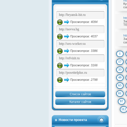
ht
Ку
ca
ht
За
Просмотров: 4094
TE
ht
Просмотров: 4037
За
ca
Просмотров: 3386
1
17
Просмотров: 3166
33
49
Просмотров: 2798
65
81
Список сайтов
97
Каталог сайтов
112
Новости проекта