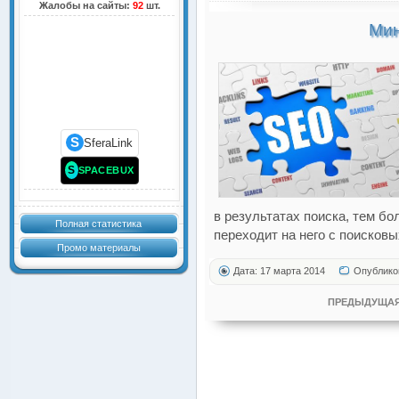
Жалобы на сайты:
92
шт.
Мин
S
SferaLink
S
SPACEBUX
в результатах поиска, тем б
Полная статистика
переходит на него с поисковы
Промо материалы
Дата: 17 марта 2014
Опублико
ПРЕДЫДУЩАЯ