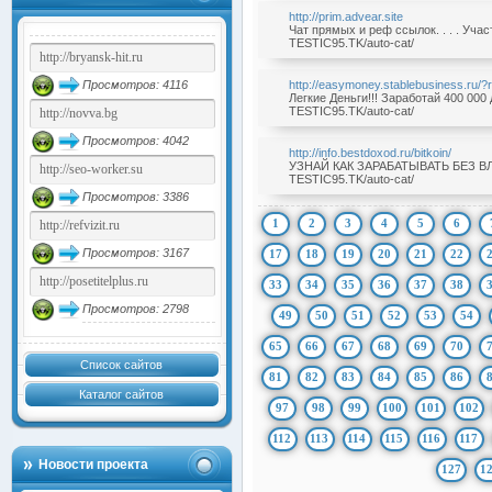
http://prim.advear.site
Чат прямых и реф ссылок. . . . Уча
TESTIC95.TK/auto-cat/
Просмотров: 4116
http://easymoney.stablebusiness.ru/
Легкие Деньги!!! Заработай 400 000 
TESTIC95.TK/auto-cat/
Просмотров: 4042
http://info.bestdoxod.ru/bitkoin/
УЗНАЙ КАК ЗАРАБАТЫВАТЬ БЕЗ ВЛОЖ
TESTIC95.TK/auto-cat/
Просмотров: 3386
1
2
3
4
5
6
Просмотров: 3167
17
18
19
20
21
22
33
34
35
36
37
38
Просмотров: 2798
49
50
51
52
53
54
65
66
67
68
69
70
Список сайтов
81
82
83
84
85
86
Каталог сайтов
97
98
99
100
101
102
112
113
114
115
116
117
Новости проекта
127
1