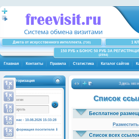
Диета от искусственного интеллекта.
1 К
(730)
150 РУБ x БОНУС 50 РУБ ЗА РЕГИСТРАЦИ
(2594)
Главная
Контакты
Правила
Статистика
Каталог сайтов
К
Авторизация
Здесь может 
Список ссыл
Бесплатное размещ
У нас - 10.08.2026
15:33:29
Разместить
Информация посетителя ⇓
Список всех ссылок