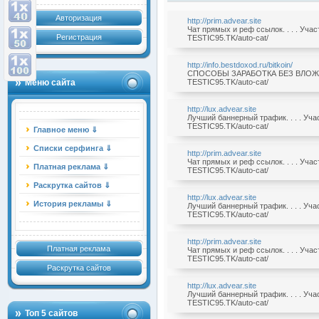
Авторизация
http://prim.advear.site
Чат прямых и реф ссылок. . . . Уча
Регистрация
TESTIC95.TK/auto-cat/
http://info.bestdoxod.ru/bitkoin/
СПОСОБЫ ЗАРАБОТКА БЕЗ ВЛОЖЕНИЙ
Меню сайта
TESTIC95.TK/auto-cat/
http://lux.advear.site
Лучший баннерный трафик. . . . Уч
TESTIC95.TK/auto-cat/
Главное меню ⇓
Списки серфинга ⇓
http://prim.advear.site
Чат прямых и реф ссылок. . . . Уча
Платная реклама ⇓
TESTIC95.TK/auto-cat/
Раскрутка сайтов ⇓
http://lux.advear.site
История рекламы ⇓
Лучший баннерный трафик. . . . Уч
TESTIC95.TK/auto-cat/
http://prim.advear.site
Платная реклама
Чат прямых и реф ссылок. . . . Уча
TESTIC95.TK/auto-cat/
Раскрутка сайтов
http://lux.advear.site
Лучший баннерный трафик. . . . Уч
TESTIC95.TK/auto-cat/
Топ 5 сайтов