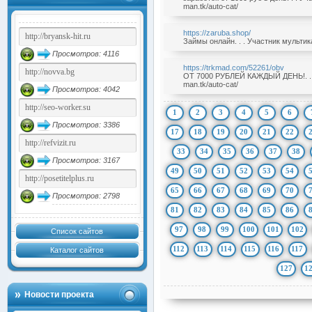
man.tk/auto-cat/
https://zaruba.shop/
Займы онлайн. . . Участник мультикат
Просмотров: 4116
https://trkmad.com/52261/obv
ОТ 7000 РУБЛЕЙ КАЖДЫЙ ДЕНЬ!. . . 
man.tk/auto-cat/
Просмотров: 4042
1
2
3
4
5
6
Просмотров: 3386
17
18
19
20
21
22
33
34
35
36
37
38
Просмотров: 3167
49
50
51
52
53
54
65
66
67
68
69
70
Просмотров: 2798
81
82
83
84
85
86
97
98
99
100
101
102
Список сайтов
112
113
114
115
116
117
Каталог сайтов
127
1
Новости проекта