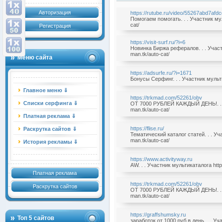
Авторизация
https://rutube.ru/video/55267abd7af
Помогаем помогать. . . Участник муль
cat/
Регистрация
https://visit-surf.ru/?i=6
Новинка Биржа рефералов. . . Участн
man.tk/auto-cat/
Меню сайта
https://adsurfe.ru/?i=1671
Бонусы Серфинг. . . Участник мультик
Главное меню ⇓
https://trkmad.com/52261/obv
Списки серфинга ⇓
ОТ 7000 РУБЛЕЙ КАЖДЫЙ ДЕНЬ!. . . 
man.tk/auto-cat/
Платная реклама ⇓
https://flise.ru/
Раскрутка сайтов ⇓
Тематический каталог статей. . . Уча
man.tk/auto-cat/
История рекламы ⇓
https://www.activityway.ru
AW. . . Участник мультикаталога http:
Платная реклама
https://trkmad.com/52261/obv
Раскрутка сайтов
ОТ 7000 РУБЛЕЙ КАЖДЫЙ ДЕНЬ!. . . 
man.tk/auto-cat/
https://graffshumsky.ru
Топ 5 сайтов
заработок от 1000 руб в день. . . Уч