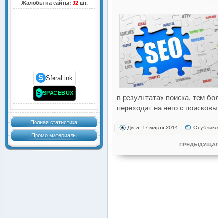
Жалобы на сайты:
92
шт.
S
SferaLink
S
SPACEBUX
в результатах поиска, тем б
переходит на него с поисковы
Полная статистика
Дата: 17 марта 2014
Опублико
Промо материалы
ПРЕДЫДУЩАЯ