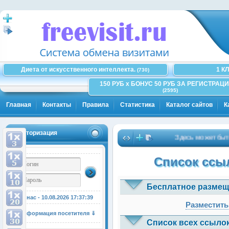
Диета от искусственного интеллекта.
1 К
(730)
150 РУБ x БОНУС 50 РУБ ЗА РЕГИСТРАЦИ
(2595)
Главная
Контакты
Правила
Статистика
Каталог сайтов
К
Авторизация
Здесь может быть В
Список ссыл
Бесплатное размещ
У нас - 10.08.2026
17:37:39
Разместить
Информация посетителя ⇓
Список всех ссылок