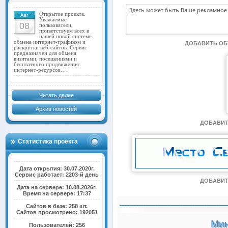
Здесь может быть Ваше рекламное 
Открытие проекта.
Авг
Уважаемые
08
пользователи,
приветствуем всех в
нашей новой системе
обмена интернет-трафиком и
ДОБАВИТЬ О
раскрутки веб-сайтов. Сервис
предназначен для обмена
визитами, посещениями и
бесплатного продвижения
интернет-ресурсов.…
Читать далее
Архив новостей
ДОБАВИТ
Статистика проекта
Дата открытия: 30.07.2020г.
Сервис работает: 2203-й день
ДОБАВИТ
Дата на сервере: 10.08.2026г.
Время на сервере: 17:37
Сайтов в базе: 258 шт.
Сайтов просмотрено: 192051
Мин
Пользователей: 256