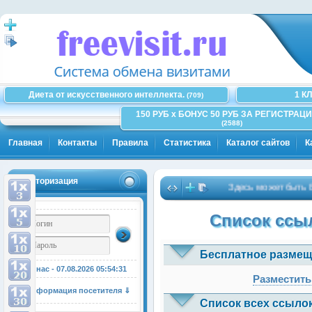
Диета от искусственного интеллекта.
1 К
(709)
150 РУБ x БОНУС 50 РУБ ЗА РЕГИСТРАЦИ
(2588)
Главная
Контакты
Правила
Статистика
Каталог сайтов
К
Авторизация
Здесь может быть Ваш
Список ссыл
Бесплатное размещ
У нас - 07.08.2026
05:54:31
Разместить
Информация посетителя ⇓
Список всех ссылок