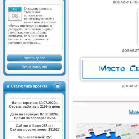
ДОБАВИТЬ О
Открытие проекта.
Авг
Уважаемые
08
пользователи,
приветствуем всех в
нашей новой системе
обмена интернет-трафиком и
раскрутки веб-сайтов. Сервис
предназначен для обмена
визитами, посещениями и
бесплатного продвижения
интернет-ресурсов.…
ДОБАВИТ
Читать далее
Архив новостей
Статистика проекта
ДОБАВИТ
Дата открытия: 30.07.2020г.
Сервис работает: 2199-й день
Мин
Дата на сервере: 07.08.2026г.
Время на сервере: 05:54
Сайтов в базе: 258 шт.
Сайтов просмотрено: 191527
Пользователей: 251