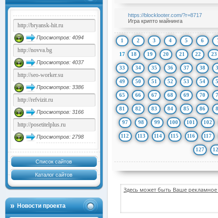
https://blocklooter.com/?r=8717
Игра крипто майнинга
Просмотров: 4094
1
2
3
4
5
6
17
18
19
20
21
22
23
Просмотров: 4037
33
34
35
36
37
38
49
50
51
52
53
54
Просмотров: 3386
65
66
67
68
69
70
81
82
83
84
85
86
Просмотров: 3166
97
98
99
100
101
102
112
113
114
115
116
117
Просмотров: 2798
127
1
Список сайтов
Каталог сайтов
Здесь может быть Ваше рекламное 
Новости проекта