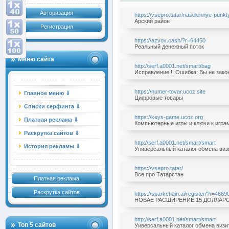
Авторизация
https://vsepro.tatar/naselennye-punkt
Арский район
Регистрация
https://azvox.cash/?r=64450
Реальный денежный поток
Меню сайта
http://serf.a0001.net/smart/bag
Исправление !! Ошибка: Вы не зако
https://numer-tovar.ucoz.site
Главное меню ⇓
Цифровые товары
Списки серфинга ⇓
https://keys-game.ucoz.org
Платная реклама ⇓
Компьютерные игры и ключи к игра
Раскрутка сайтов ⇓
http://serf.a0001.net/smart/smart
История рекламы ⇓
Универсальный каталог обмена ви
https://vsepro.tatar/
Все про Татарстан
Платная реклама
Раскрутка сайтов
https://sparkchain.ai/register/?r=466
НОВАЕ РАСШИРЕНИЕ 15 ДОЛЛАРО
http://serf.a0001.net/smart/smart
Топ 5 сайтов
Уиверсальный каталог обмена визи