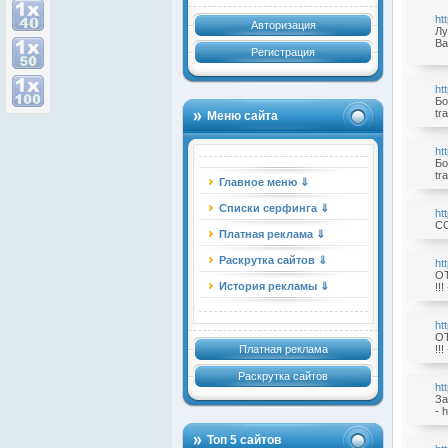
ht
Авторизация
Лу
Ва
Регистрация
ht
Бо
tra
Меню сайта
ht
Бо
tra
Главное меню ⇓
Списки серфинга ⇓
ht
С
Платная реклама ⇓
Раскрутка сайтов ⇓
ht
ОТ
История рекламы ⇓
!!!
ht
ОТ
Платная реклама
!!!
Раскрутка сайтов
ht
За
- h
Топ 5 сайтов