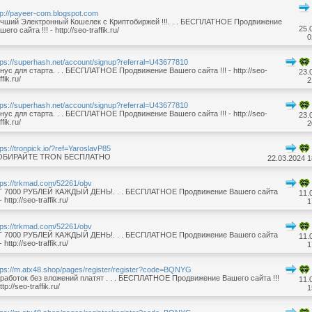
tp://payeer-com.blogspot.com
чший Электронный Кошелек с Криптобиржей !!!. . . БЕСПЛАТНОЕ Продвижение
25.
шего сайта !!! - http://seo-traffik.ru/
0
tps://superhash.net/account/signup?referral=U43677810
нус для старта. . . БЕСПЛАТНОЕ Продвижение Вашего сайта !!! - http://seo-
23.
ffik.ru/
2
tps://superhash.net/account/signup?referral=U43677810
нус для старта. . . БЕСПЛАТНОЕ Продвижение Вашего сайта !!! - http://seo-
23.
ffik.ru/
2
tps://tronpick.io/?ref=YaroslavP85
ОБИРАЙТЕ TRON БЕСПЛАТНО
22.03.2024 1
tps://trkmad.com/52261/obv
 7000 РУБЛЕЙ КАЖДЫЙ ДЕНЬ!. . . БЕСПЛАТНОЕ Продвижение Вашего сайта
11.
 - http://seo-traffik.ru/
1
tps://trkmad.com/52261/obv
 7000 РУБЛЕЙ КАЖДЫЙ ДЕНЬ!. . . БЕСПЛАТНОЕ Продвижение Вашего сайта
11.
 - http://seo-traffik.ru/
1
tps://m.atx48.shop/pages/register/register?code=BQNYG
работок без вложений платят . . . БЕСПЛАТНОЕ Продвижение Вашего сайта !!!
11.
ttp://seo-traffik.ru/
1