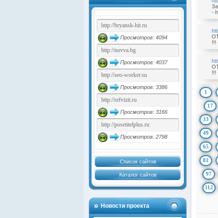
ht
За
- h
ht
ОТ
Просмотров: 4094
!!!
ht
Просмотров: 4037
ОТ
!!!
Просмотров: 3386
1
17
Просмотров: 3166
33
49
Просмотров: 2798
65
81
Список сайтов
97
Каталог сайтов
112
Новости проекта