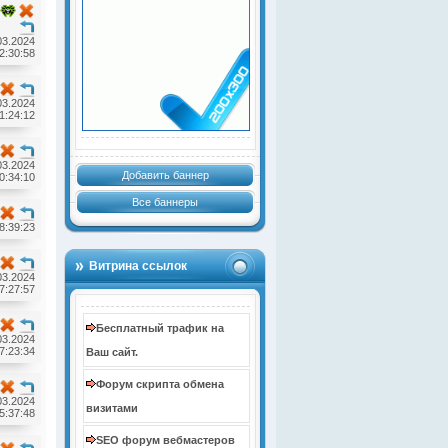
03.2024
2:30:58
03.2024
1:24:12
03.2024
Добавить баннер
0:34:10
Все баннеры
8:39:23
Витрина ссылок
03.2024
7:27:57
Бесплатный трафик на
03.2024
7:23:34
Ваш сайт.
Форум скрипта обмена
03.2024
визитами
5:37:48
SEO форум вебмастеров