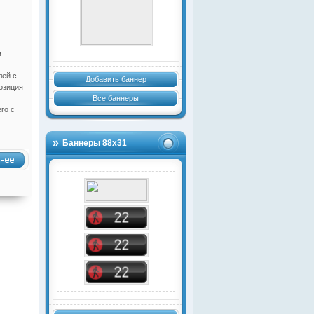
я
лей с
Добавить баннер
озиция
Все баннеры
го с
Баннеры 88х31