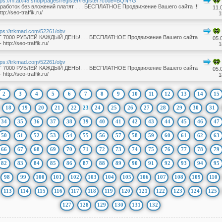
tps://m.atx48.shop/pages/register/register?code=BQNYG
работок без вложений платят . . . БЕСПЛАТНОЕ Продвижение Вашего сайта !!!
11.
ttp://seo-traffik.ru/
1
tps://trkmad.com/52261/obv
 7000 РУБЛЕЙ КАЖДЫЙ ДЕНЬ!. . . БЕСПЛАТНОЕ Продвижение Вашего сайта
05.
 - http://seo-traffik.ru/
1
tps://trkmad.com/52261/obv
 7000 РУБЛЕЙ КАЖДЫЙ ДЕНЬ!. . . БЕСПЛАТНОЕ Продвижение Вашего сайта
05.
 - http://seo-traffik.ru/
1
2
3
4
5
6
7
8
9
10
11
12
13
14
15
18
19
20
21
22
23
24
25
26
27
28
29
30
31
34
35
36
37
38
39
40
41
42
43
44
45
46
47
50
51
52
53
54
55
56
57
58
59
60
61
62
63
66
67
68
69
70
71
72
73
74
75
76
77
78
79
82
83
84
85
86
87
88
89
90
91
92
93
94
95
98
99
100
101
102
103
104
105
106
107
108
109
110
113
114
115
116
117
118
119
120
121
122
123
124
125
127
128
129
130
131
132