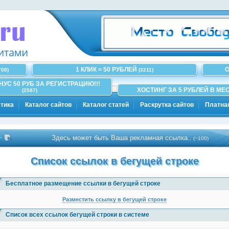
1 КЛИК = 50 РУБЛЕЙ
О
708)
(3211)
ОНУС 50 РУБ ЗА РЕГИСТРАЦИЮ!!!
ХОСТИНГ ЗА 5 РУБЛЕЙ В МЕС
(2587)
тика
Каталог сайтов
Каталог статей
Раскрутка сайтов
Платна
Здесь может быть Ваша рекламная ссылка..
(~100)
Список ссылок в бегущей строке
Бесплатное размещение ссылки в бегущей строке
Разместить ссылку в бегущей строке
Список всех ссылок бегущей строки в системе