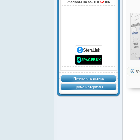
Жалобы на сайты:
92
шт.
S
SferaLink
S
SPACEBUX
Да
Полная статистика
Промо материалы