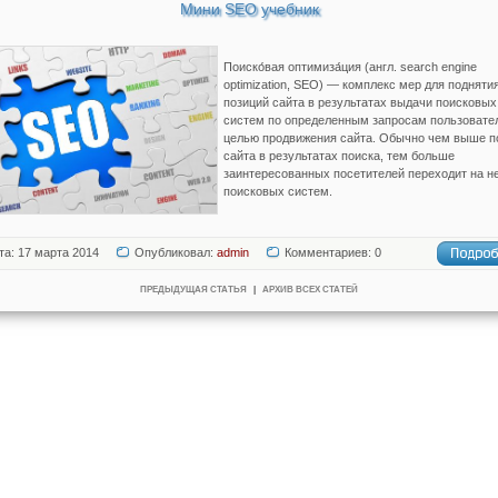
Мини SEO учебник
Поиско́вая оптимиза́ция (англ. search engine
optimization, SEO) — комплекс мер для подняти
позиций сайта в результатах выдачи поисковых
систем по определенным запросам пользовате
целью продвижения сайта. Обычно чем выше п
сайта в результатах поиска, тем больше
заинтересованных посетителей переходит на не
поисковых систем.
та: 17 марта 2014
Опубликовал:
admin
Комментариев: 0
ПРЕДЫДУЩАЯ СТАТЬЯ
|
АРХИВ ВСЕХ СТАТЕЙ