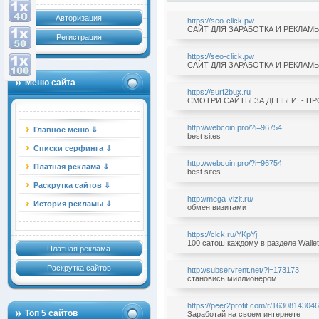
Авторизация
https://seo-click.pw
САЙТ ДЛЯ ЗАРАБОТКА И РЕКЛАМЫ
Регистрация
https://seo-click.pw
САЙТ ДЛЯ ЗАРАБОТКА И РЕКЛАМЫ
Меню сайта
https://surf2bux.ru
СМОТРИ САЙТЫ ЗА ДЕНЬГИ! - П
http://webcoin.pro/?i=96754
Главное меню ⇓
best sites
Списки серфинга ⇓
http://webcoin.pro/?i=96754
Платная реклама ⇓
best sites
Раскрутка сайтов ⇓
http://mega-vizit.ru/
История рекламы ⇓
обмен визитами
https://clck.ru/YKpYj
100 сатош каждому в разделе Wallet
Платная реклама
Раскрутка сайтов
http://subservrent.net/?i=173173
становись миллионером
https://peer2profit.com/r/163081430
Топ 5 сайтов
Заработай на своем интернете