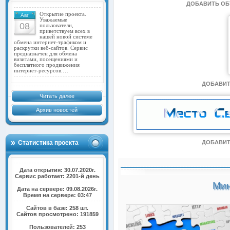
ДОБАВИТЬ О
Открытие проекта.
Авг
Уважаемые
08
пользователи,
приветствуем всех в
нашей новой системе
обмена интернет-трафиком и
раскрутки веб-сайтов. Сервис
предназначен для обмена
визитами, посещениями и
бесплатного продвижения
интернет-ресурсов.…
ДОБАВИТ
Читать далее
Архив новостей
Статистика проекта
ДОБАВИТ
Дата открытия: 30.07.2020г.
Сервис работает: 2201-й день
Мин
Дата на сервере: 09.08.2026г.
Время на сервере: 03:47
Сайтов в базе: 258 шт.
Сайтов просмотрено: 191859
Пользователей: 253