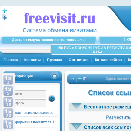
Диета от искусственного интеллекта.
1 К
(712)
150 РУБ x БОНУС 50 РУБ ЗА РЕГИСТРАЦИ
(2591)
Главная
Контакты
Правила
Статистика
Каталог сайтов
К
Авторизация
Здесь может быт
Список ссыл
Бесплатное размещ
У нас - 09.08.2026
03:48:01
Разместить
Информация посетителя ⇓
Список всех ссылок