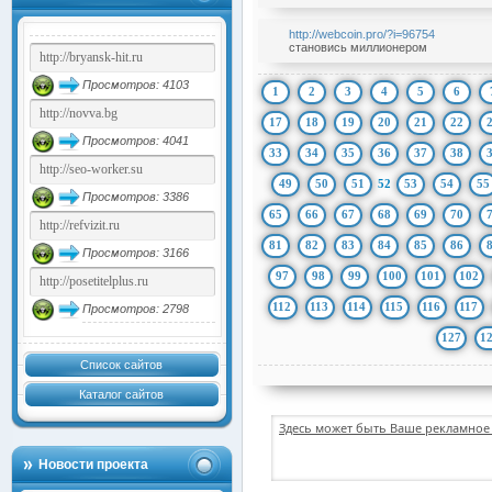
http://webcoin.pro/?i=96754
становись миллионером
Просмотров: 4103
1
2
3
4
5
6
17
18
19
20
21
22
Просмотров: 4041
33
34
35
36
37
38
49
50
51
52
53
54
55
Просмотров: 3386
65
66
67
68
69
70
81
82
83
84
85
86
Просмотров: 3166
97
98
99
100
101
102
112
113
114
115
116
117
Просмотров: 2798
127
1
Список сайтов
Каталог сайтов
Здесь может быть Ваше рекламное 
Новости проекта