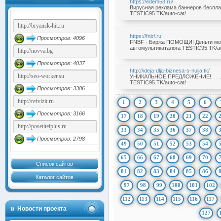
https://edem58.ru/
Вирусная реклама баннеров бесплатн
TESTIC95.TK/auto-cat/
https://fnbf.ru
Просмотров: 4096
FNBF - Биржа ПОМОЩИ! Деньги мож
автомультикаталога TESTIC95.TK/au
Просмотров: 4037
http://ideja-dlja-biznesa-s-nulja.tk/
УНИКАЛЬНОЕ ПРЕДЛОЖЕНИЕ!. . . . 
TESTIC95.TK/auto-cat/
Просмотров: 3386
1
2
3
4
5
6
Просмотров: 3166
17
18
19
20
21
22
33
34
35
36
37
38
Просмотров: 2798
49
50
51
52
53
54
65
66
67
68
69
70
Список сайтов
81
82
83
84
85
86
Каталог сайтов
97
98
99
100
101
102
112
113
114
115
116
117
Новости проекта
127