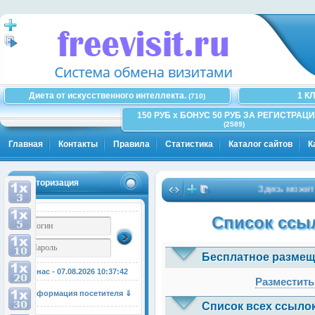
Диета от искусственного интеллекта.
1 К
(710)
150 РУБ x БОНУС 50 РУБ ЗА РЕГИСТРАЦИ
(2589)
Главная
Контакты
Правила
Статистика
Каталог сайтов
К
Авторизация
Здесь может быт
Список ссыл
Бесплатное размещ
У нас - 07.08.2026
10:37:43
Разместить
Информация посетителя ⇓
Список всех ссылок