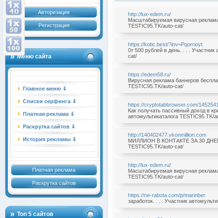
Авторизация
http://lux-edem.ru/
Масштабируемая вирусная реклама б
Регистрация
TESTIC95.TK/auto-cat/
https://kotic.best/?inv=Pqorrioyt
0т 500 рублей в день. . . . Участни
Меню сайта
cat/
https://edem58.ru/
Вирусная реклама баннеров бесплатн
TESTIC95.TK/auto-cat/
Главное меню ⇓
Списки серфинга ⇓
https://cryptotabbrowser.com/145254
Как получать пассивный доход в кри
Платная реклама ⇓
автомультикаталога TESTIC95.TK/au
Раскрутка сайтов ⇓
http://140402477.vkonmillion.com
История рекламы ⇓
МИЛЛИОН В КОНТАКТЕ ЗА 30 ДНЕЙ!. 
TESTIC95.TK/auto-cat/
http://lux-edem.ru/
Платная реклама
Масштабируемая вирусная реклама б
TESTIC95.TK/auto-cat/
Раскрутка сайтов
https://ne-rabota.com/p/marinber
заработок. . . . Участник автомульт
Топ 5 сайтов