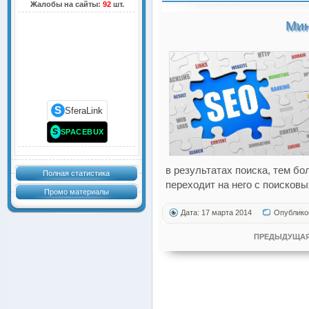
Жалобы на сайты:
92
шт.
Мин
S
SferaLink
S
SPACEBUX
в результатах поиска, тем б
Полная статистика
переходит на него с поисковы
Промо материалы
Дата: 17 марта 2014
Опублико
ПРЕДЫДУЩАЯ