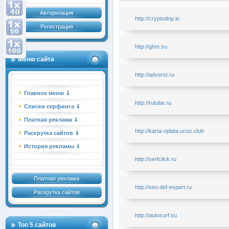
Авторизация
http://cryptodrip.io
Регистрация
http://ghm.su
Меню сайта
http://adverst.ru
Главное меню ⇓
http://rutube.ru
Списки серфинга ⇓
Платная реклама ⇓
http://karta-oplata.ucoz.club
Раскрутка сайтов ⇓
История рекламы ⇓
http://serfclick.ru
Платная реклама
http://seo.def-expert.ru
Раскрутка сайтов
http://autosurf.su
Топ 5 сайтов