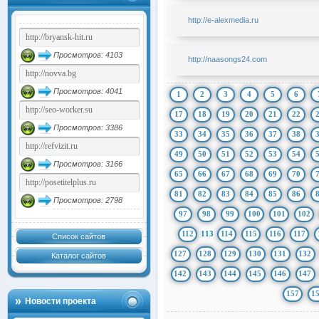
http://e-alexmedia.ru
Просмотров: 4103
http://naasongs24.com
Просмотров: 4041
1
2
3
4
5
6
17
18
19
20
21
22
Просмотров: 3386
33
34
35
36
37
38
49
50
51
52
53
54
Просмотров: 3166
65
66
67
68
69
70
81
82
83
84
85
86
Просмотров: 2798
97
98
99
100
101
102
112
113
114
115
116
117
Список сайтов
127
128
129
130
131
132
Каталог сайтов
142
143
144
145
146
147
157
1
Новости проекта