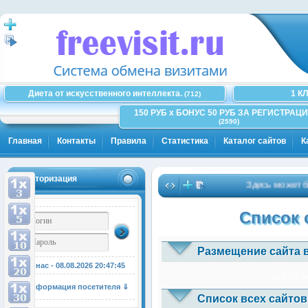
Диета от искусственного интеллекта.
1 К
(712)
150 РУБ x БОНУС 50 РУБ ЗА РЕГИСТРАЦИ
(2590)
Главная
Контакты
Правила
Статистика
Каталог сайтов
К
Авторизация
Здесь может быть
Список 
Размещение сайта 
У нас - 08.08.2026
20:47:45
1x3
1x5
1
Информация посетителя ⇓
Список всех сайтов