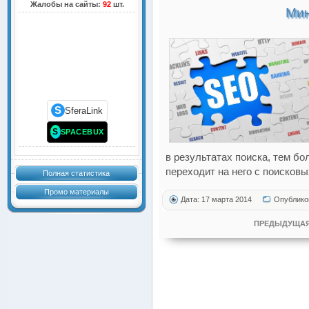
Жалобы на сайты:
92
шт.
Мин
S
SferaLink
S
SPACEBUX
в результатах поиска, тем б
переходит на него с поисковы
Полная статистика
Промо материалы
Дата: 17 марта 2014
Опублико
ПРЕДЫДУЩАЯ