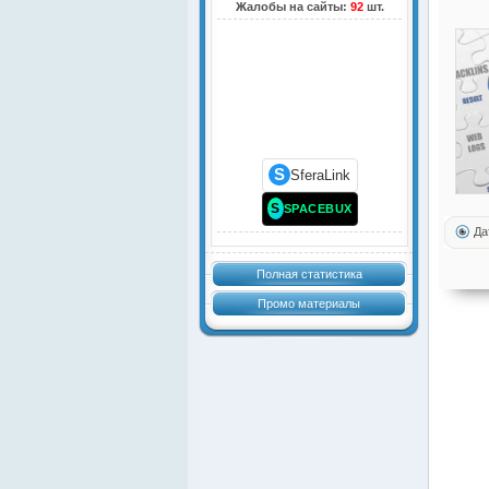
Жалобы на сайты:
92
шт.
S
SferaLink
S
SPACEBUX
Да
Полная статистика
Промо материалы