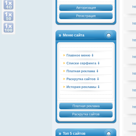
ht
Авторизация
Регистрация
ht
Меню сайта
ht
Главное меню ⇓
ht
Списки серфинга ⇓
Платная реклама ⇓
ht
Раскрутка сайтов ⇓
История рекламы ⇓
ht
Платная реклама
ht
Раскрутка сайтов
ht
Топ 5 сайтов