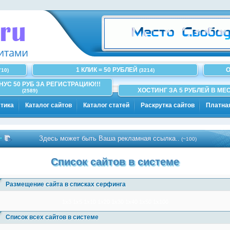
1 КЛИК = 50 РУБЛЕЙ
О
710)
(3214)
ОНУС 50 РУБ ЗА РЕГИСТРАЦИЮ!!!
ХОСТИНГ ЗА 5 РУБЛЕЙ В МЕС
(2589)
тика
Каталог сайтов
Каталог статей
Раскрутка сайтов
Платна
Здесь может быть Ваша рекламная ссылка..
(~100)
Список сайтов в системе
Размещение сайта в списках серфинга
1x3
1x5
1x10
1x20
1x30
1x40
1x50
1x100
Список всех сайтов в системе