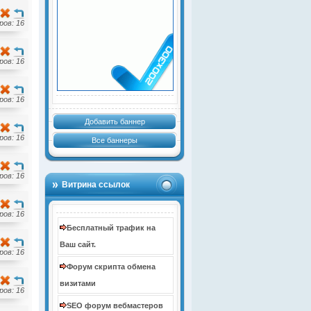
ов: 16
ов: 16
ов: 16
Добавить баннер
ов: 16
Все баннеры
ов: 16
Витрина ссылок
ов: 16
Бесплатный трафик на
Ваш сайт.
ов: 16
Форум скрипта обмена
визитами
ов: 16
SEO форум вебмастеров