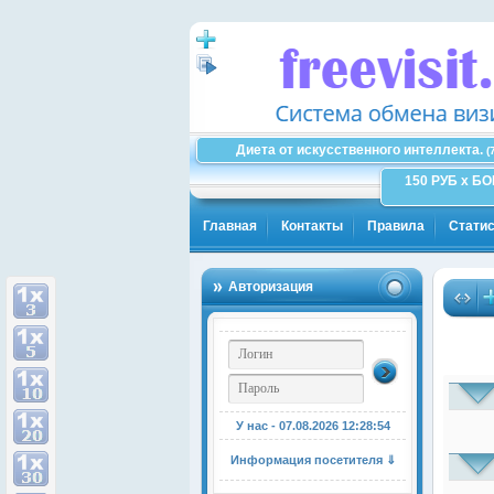
Диета от искусственного интеллекта.
(
150 РУБ x Б
Главная
Контакты
Правила
Статис
Авторизация
У нас - 07.08.2026
12:28:54
Информация посетителя ⇓