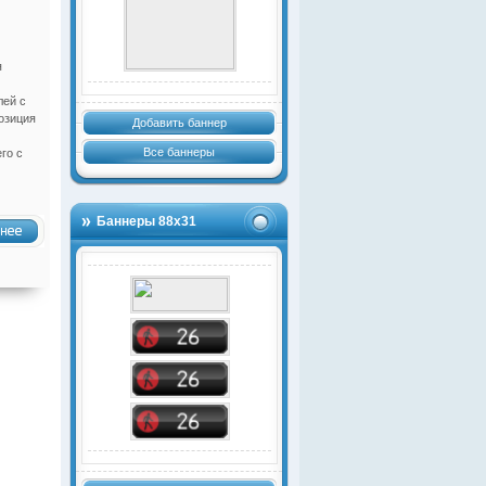
я
лей с
озиция
Добавить баннер
Все баннеры
го с
Баннеры 88х31