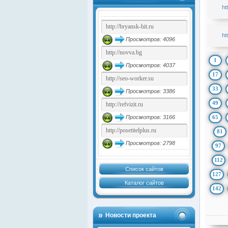
ht
ht
Просмотров: 4096
1
Просмотров: 4037
17
33
Просмотров: 3386
49
65
Просмотров: 3166
81
Просмотров: 2798
97
112
Список сайтов
127
Каталог сайтов
142
Новости проекта