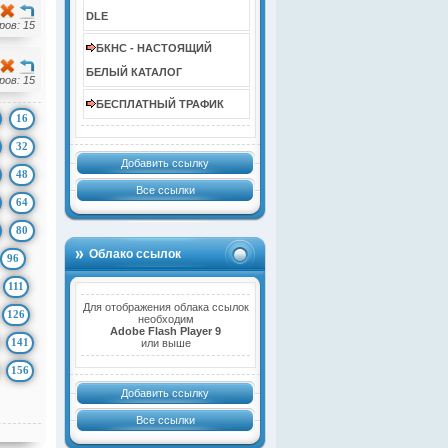
DLE
ов: 15
БКНС - НАСТОЯЩИЙ
БЕЛЫЙ КАТАЛОГ
ов: 15
БЕСПЛАТНЫЙ ТРАФИК
16
32
Добавить ссылку
48
Все ссылки
64
80
Облако ссылок
96
111
Для отображения облака ссылок
126
необходим
Adobe Flash Player 9
141
или выше
156
Добавить ссылку
Все ссылки