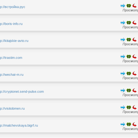
tp://встройка.рус
Просмотр
tp://boris-info.ru
Просмотр
tp://kitajskie-avto.ru
Просмотр
tp://trastim.com
Просмотр
tp://wechat-m.ru
Просмотр
tp://cryptonet.send-pulse.com
Просмотр
tp://visitobmen.ru
Просмотр
tp://malchevskaya.bigrf.ru
Просмотр