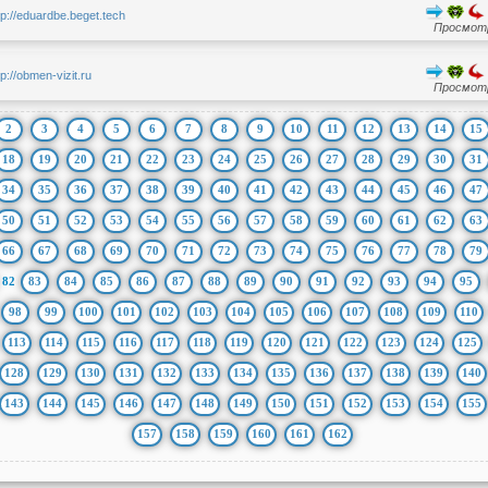
tp://eduardbe.beget.tech
Просмотр
tp://obmen-vizit.ru
Просмотр
2
3
4
5
6
7
8
9
10
11
12
13
14
15
18
19
20
21
22
23
24
25
26
27
28
29
30
31
34
35
36
37
38
39
40
41
42
43
44
45
46
47
50
51
52
53
54
55
56
57
58
59
60
61
62
63
66
67
68
69
70
71
72
73
74
75
76
77
78
79
82
83
84
85
86
87
88
89
90
91
92
93
94
95
98
99
100
101
102
103
104
105
106
107
108
109
110
113
114
115
116
117
118
119
120
121
122
123
124
125
128
129
130
131
132
133
134
135
136
137
138
139
140
143
144
145
146
147
148
149
150
151
152
153
154
155
157
158
159
160
161
162