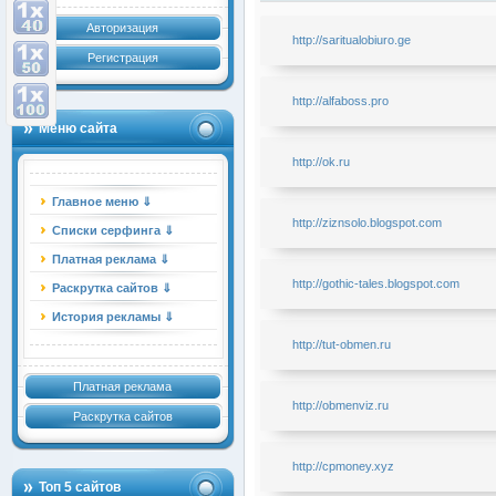
Авторизация
http://saritualobiuro.ge
Регистрация
http://alfaboss.pro
Меню сайта
http://ok.ru
Главное меню ⇓
http://ziznsolo.blogspot.com
Списки серфинга ⇓
Платная реклама ⇓
http://gothic-tales.blogspot.com
Раскрутка сайтов ⇓
История рекламы ⇓
http://tut-obmen.ru
Платная реклама
http://obmenviz.ru
Раскрутка сайтов
http://cpmoney.xyz
Топ 5 сайтов