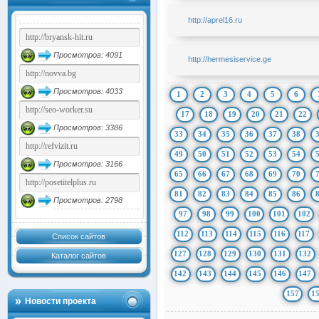
http://aprel16.ru
Просмотров: 4091
http://hermesiservice.ge
Просмотров: 4033
1
2
3
4
5
6
17
18
19
20
21
22
Просмотров: 3386
33
34
35
36
37
38
49
50
51
52
53
54
Просмотров: 3166
65
66
67
68
69
70
81
82
83
84
85
86
Просмотров: 2798
97
98
99
100
101
102
112
113
114
115
116
117
Список сайтов
127
128
129
130
131
132
Каталог сайтов
142
143
144
145
146
147
157
1
Новости проекта