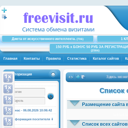
Диета от искусственного интеллекта.
1 К
(706)
150 РУБ x БОНУС 50 РУБ ЗА РЕГИСТРАЦИ
(2584)
Главная
Контакты
Правила
Статистика
Каталог сайтов
К
Авторизация
Здесь может бы
Список 
Размещение сайта 
У нас - 06.08.2026
10:06:43
1x3
1x5
1
Информация посетителя ⇓
Список всех сайтов