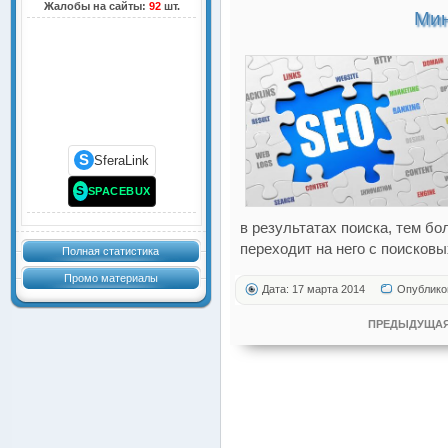
Жалобы на сайты:
92
шт.
Мин
S
SferaLink
S
SPACEBUX
в результатах поиска, тем б
переходит на него с поисковы
Полная статистика
Промо материалы
Дата: 17 марта 2014
Опублико
ПРЕДЫДУЩАЯ