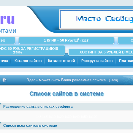
1 КЛИК = 50 РУБЛЕЙ
О
710)
(3213)
ОНУС 50 РУБ ЗА РЕГИСТРАЦИЮ!!!
ХОСТИНГ ЗА 5 РУБЛЕЙ В МЕС
(2589)
тика
Каталог сайтов
Каталог статей
Раскрутка сайтов
Платна
Здесь может быть Ваша рекламная ссылка..
(~100)
Список сайтов в системе
Размещение сайта в списках серфинга
1x3
1x5
1x10
1x20
1x30
1x40
1x50
1x100
Список всех сайтов в системе