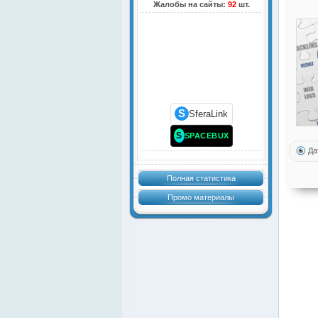
Жалобы на сайты:
92
шт.
S
SferaLink
S
SPACEBUX
Да
Полная статистика
Промо материалы