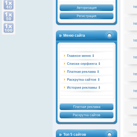
ht
Авторизация
Регистрация
ht
Меню сайта
ht
Главное меню ⇓
ht
Списки серфинга ⇓
Платная реклама ⇓
ht
Раскрутка сайтов ⇓
История рекламы ⇓
ht
Платная реклама
ht
Раскрутка сайтов
ht
Топ 5 сайтов