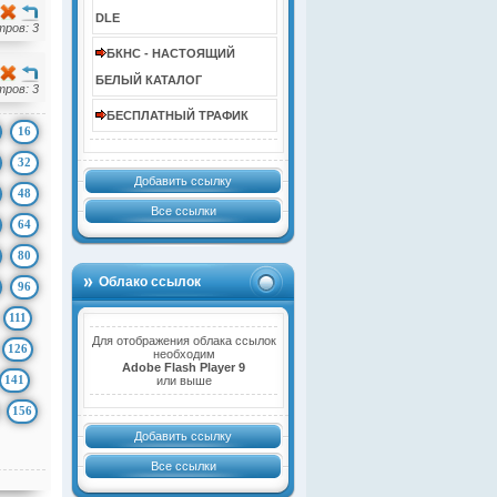
DLE
ров: 3
БКНС - НАСТОЯЩИЙ
БЕЛЫЙ КАТАЛОГ
ров: 3
БЕСПЛАТНЫЙ ТРАФИК
16
32
Добавить ссылку
48
Все ссылки
64
80
Облако ссылок
96
111
Для отображения облака ссылок
126
необходим
Adobe Flash Player 9
141
или выше
156
Добавить ссылку
Все ссылки