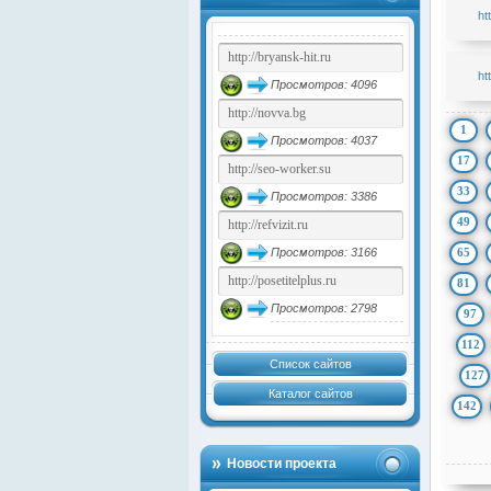
ht
ht
Просмотров: 4096
1
Просмотров: 4037
17
33
Просмотров: 3386
49
65
Просмотров: 3166
81
Просмотров: 2798
97
112
Список сайтов
127
Каталог сайтов
142
Новости проекта