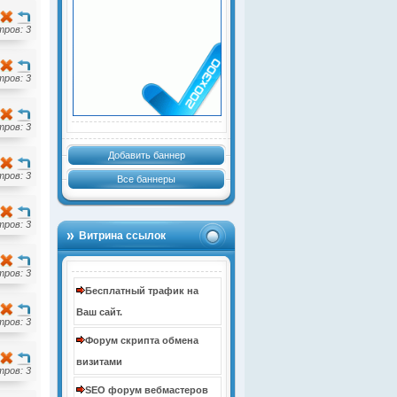
ров: 3
ров: 3
ров: 3
Добавить баннер
ров: 3
Все баннеры
ров: 3
Витрина ссылок
ров: 3
Бесплатный трафик на
Ваш сайт.
ров: 3
Форум скрипта обмена
визитами
ров: 3
SEO форум вебмастеров