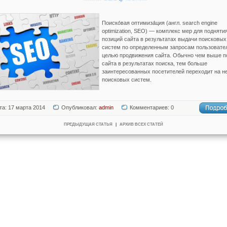
Поиско́вая оптимиза́ция (англ. search engine
optimization, SEO) — комплекс мер для подняти
позиций сайта в результатах выдачи поисковых
систем по определенным запросам пользовате
целью продвижения сайта. Обычно чем выше п
сайта в результатах поиска, тем больше
заинтересованных посетителей переходит на не
поисковых систем.
та: 17 марта 2014
Опубликовал:
admin
Комментариев: 0
ПРЕДЫДУЩАЯ СТАТЬЯ
|
АРХИВ ВСЕХ СТАТЕЙ