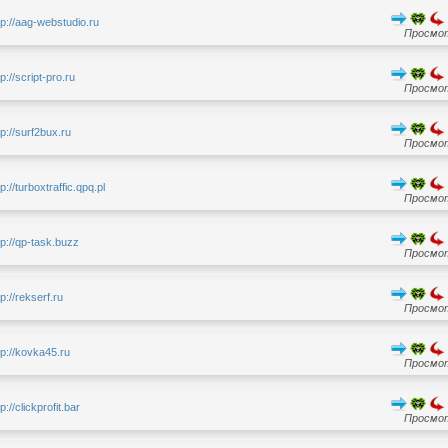
tp://aag-webstudio.ru
Просмот
tp://script-pro.ru
Просмот
tp://surf2bux.ru
Просмот
tp://turboxtraffic.qpq.pl
Просмот
tp://qp-task.buzz
Просмот
tp://rekserf.ru
Просмот
tp://kovka45.ru
Просмот
tp://clickprofit.bar
Просмот