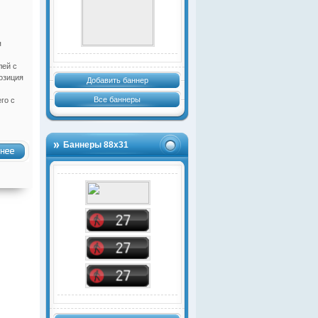
я
лей с
озиция
Добавить баннер
Все баннеры
го с
Баннеры 88х31