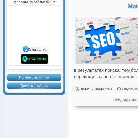
Жалобы на сайты:
92
шт.
Мин
S
SferaLink
S
SPACEBUX
в результатах поиска, тем б
переходит на него с поисковы
Полная статистика
Промо материалы
Дата: 17 марта 2014
Опублико
ПРЕДЫДУЩАЯ