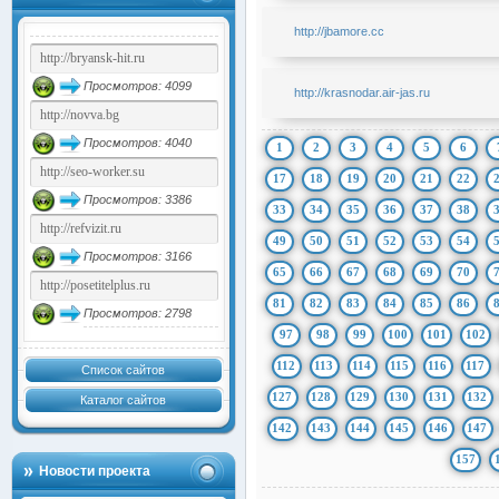
http://jbamore.cc
Просмотров: 4099
http://krasnodar.air-jas.ru
Просмотров: 4040
1
2
3
4
5
6
17
18
19
20
21
22
Просмотров: 3386
33
34
35
36
37
38
49
50
51
52
53
54
Просмотров: 3166
65
66
67
68
69
70
81
82
83
84
85
86
Просмотров: 2798
97
98
99
100
101
102
112
113
114
115
116
117
Список сайтов
127
128
129
130
131
132
Каталог сайтов
142
143
144
145
146
147
157
Новости проекта