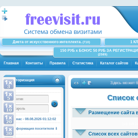
Диета от искусственного интеллекта.
1 К
(710)
150 РУБ x БОНУС 50 РУБ ЗА РЕГИСТРАЦИ
(2589)
Главная
Контакты
Правила
Статистика
Каталог сайтов
К
Авторизация
Здесь может быть
Список 
Размещение сайта 
У нас - 08.08.2026
01:12:02
1x3
1x5
1
Информация посетителя ⇓
Список всех сайтов