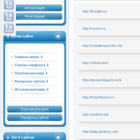
Авторизация
http://fkwallet.su
Регистрация
http://rustore.ru
Меню сайта
http://12dollarsperclick.net
Главное меню ⇓
http://refhub.best
Списки серфинга ⇓
Платная реклама ⇓
http://denworldagent.work
Раскрутка сайтов ⇓
История рекламы ⇓
http://freeshbonus.ru
Платная реклама
http://exellent.site
Раскрутка сайтов
http://dailyadclicks.com
Топ 5 сайтов