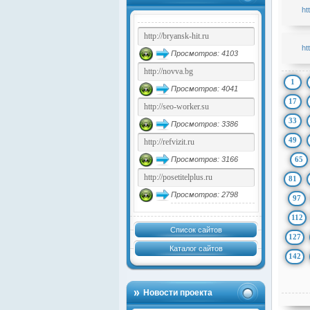
ht
ht
Просмотров: 4103
1
Просмотров: 4041
17
33
Просмотров: 3386
49
65
Просмотров: 3166
81
Просмотров: 2798
97
112
Список сайтов
127
Каталог сайтов
142
Новости проекта