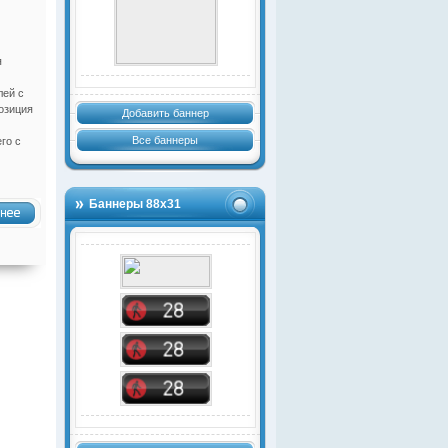
я
лей с
озиция
Добавить баннер
Все баннеры
го с
Баннеры 88х31