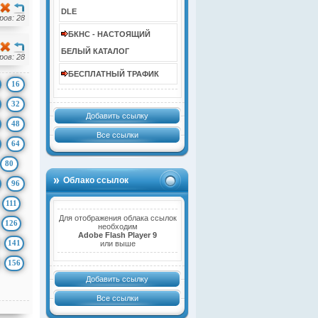
DLE
ов: 28
БКНС - НАСТОЯЩИЙ
БЕЛЫЙ КАТАЛОГ
ов: 28
БЕСПЛАТНЫЙ ТРАФИК
16
32
Добавить ссылку
48
Все ссылки
64
80
Облако ссылок
96
111
Для отображения облака ссылок
126
необходим
Adobe Flash Player 9
141
или выше
156
Добавить ссылку
Все ссылки