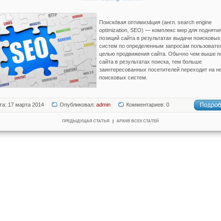
Поиско́вая оптимиза́ция (англ. search engine
optimization, SEO) — комплекс мер для подняти
позиций сайта в результатах выдачи поисковых
систем по определенным запросам пользовате
целью продвижения сайта. Обычно чем выше п
сайта в результатах поиска, тем больше
заинтересованных посетителей переходит на не
поисковых систем.
та: 17 марта 2014
Опубликовал:
admin
Комментариев: 0
ПРЕДЫДУЩАЯ СТАТЬЯ
|
АРХИВ ВСЕХ СТАТЕЙ