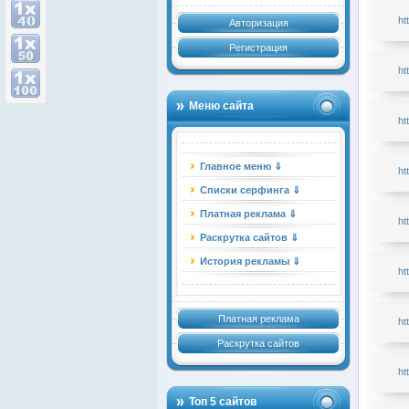
ht
Авторизация
Регистрация
ht
Меню сайта
ht
Главное меню ⇓
ht
Списки серфинга ⇓
Платная реклама ⇓
ht
Раскрутка сайтов ⇓
История рекламы ⇓
ht
Платная реклама
ht
Раскрутка сайтов
ht
Топ 5 сайтов