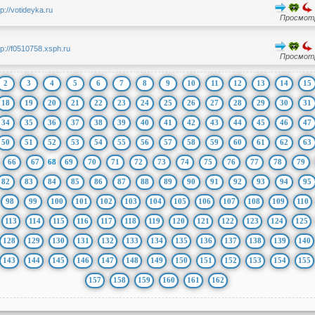
tp://votideyka.ru
Просмотр
tp://f0510758.xsph.ru
Просмотр
2
3
4
5
6
7
8
9
10
11
12
13
14
15
18
19
20
21
22
23
24
25
26
27
28
29
30
31
34
35
36
37
38
39
40
41
42
43
44
45
46
47
50
51
52
53
54
55
56
57
58
59
60
61
62
63
66
67
68
69
70
71
72
73
74
75
76
77
78
79
82
83
84
85
86
87
88
89
90
91
92
93
94
95
98
99
100
101
102
103
104
105
106
107
108
109
110
113
114
115
116
117
118
119
120
121
122
123
124
125
128
129
130
131
132
133
134
135
136
137
138
139
140
143
144
145
146
147
148
149
150
151
152
153
154
155
157
158
159
160
161
162