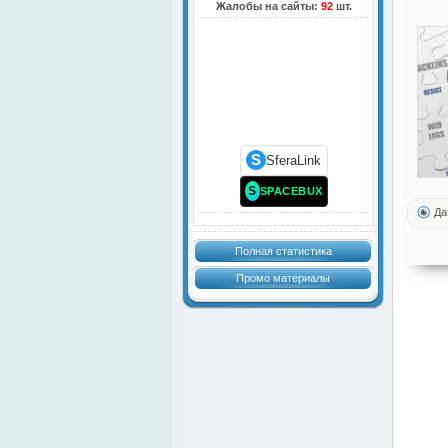
Жалобы на сайты:
92
шт.
S
SferaLink
S
SPACEBUX
Да
Полная статистика
Промо материалы