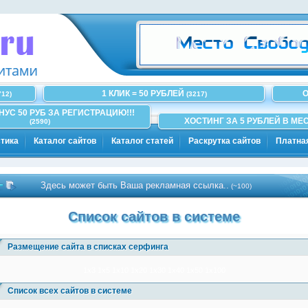
1 КЛИК = 50 РУБЛЕЙ
О
712)
(3217)
ОНУС 50 РУБ ЗА РЕГИСТРАЦИЮ!!!
ХОСТИНГ ЗА 5 РУБЛЕЙ В МЕС
(2590)
тика
Каталог сайтов
Каталог статей
Раскрутка сайтов
Платна
Здесь может быть Ваша рекламная ссылка..
(~100)
Список сайтов в системе
Размещение сайта в списках серфинга
1x3
1x5
1x10
1x20
1x30
1x40
1x50
1x100
Список всех сайтов в системе