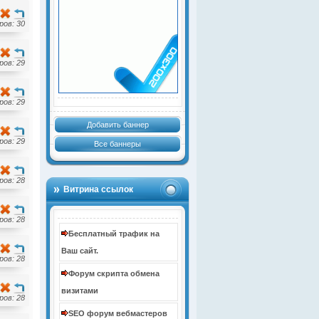
ов: 30
ов: 29
ов: 29
Добавить баннер
ов: 29
Все баннеры
ов: 28
Витрина ссылок
ов: 28
Бесплатный трафик на
Ваш сайт.
ов: 28
Форум скрипта обмена
визитами
ов: 28
SEO форум вебмастеров