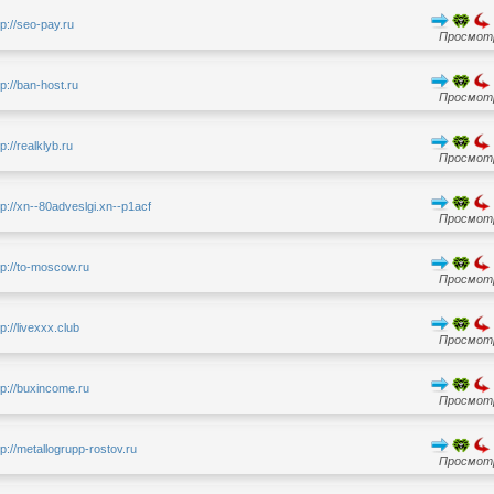
tp://seo-pay.ru
Просмотр
tp://ban-host.ru
Просмотр
tp://realklyb.ru
Просмотр
tp://xn--80adveslgi.xn--p1acf
Просмотр
tp://to-moscow.ru
Просмотр
tp://livexxx.club
Просмотр
tp://buxincome.ru
Просмотр
tp://metallogrupp-rostov.ru
Просмотр